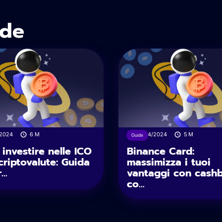
ide
/2024
6
M
11/04/2024
5
M
Guide
investire nelle ICO
Binance Card:
criptovalute: Guida
massimizza i tuoi
..
vantaggi con cash
co...