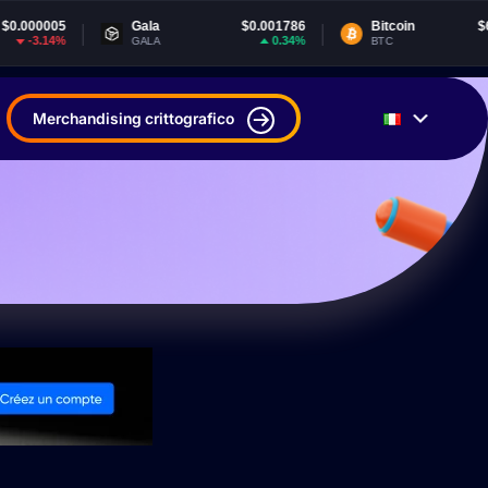
Gala
$0.001786
Bitcoin
$64,481.64
0.34%
0.15%
GALA
BTC
Merchandising crittografico