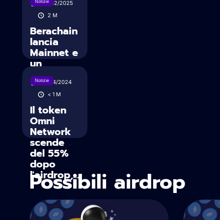
Notizie
06/02/2025
2
M
Berachain
lancia
Mainnet e
un
massiccio
airdrop di
Notizie
18/04/2024
63,2 m...
< 1
M
Il token
Omni
Network
scende
del 55%
dopo
Possibili airdrop
l'airdrop,...