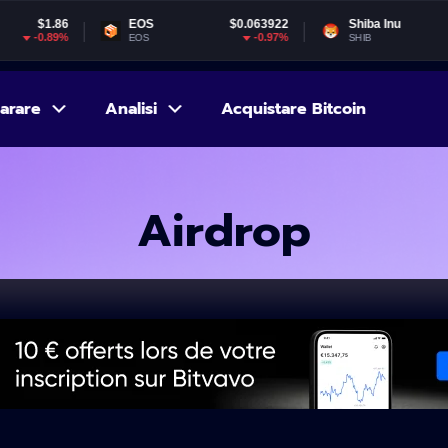
EOS
$0.063922
Shiba Inu
$0.000005
-0.97%
-3.14%
EOS
SHIB
arare
Analisi
Acquistare Bitcoin
Airdrop