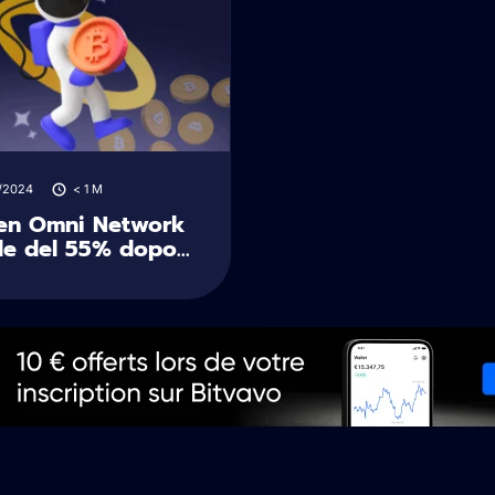
/2024
< 1
M
ken Omni Network
e del 55% dopo...