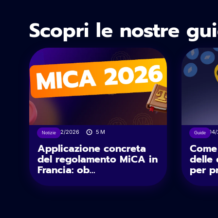
Scopri le nostre gu
27/02/2026
5
M
12/04
Notizie
Guide
Applicazione concreta
Come 
del regolamento MiCA in
delle 
Francia: ob...
per pr.