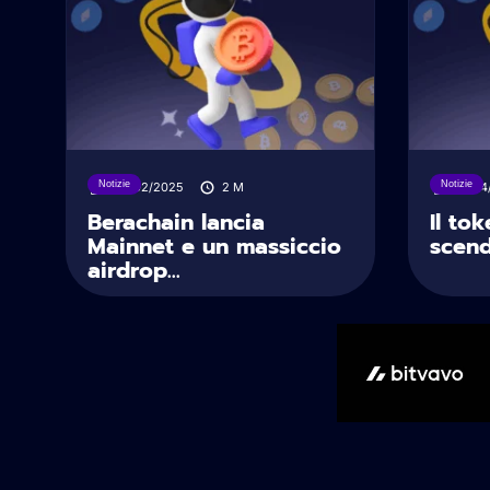
Notizie
Notizie
06/02/2025
2
M
18/04
Berachain lancia
Il to
Mainnet e un massiccio
scend
airdrop...