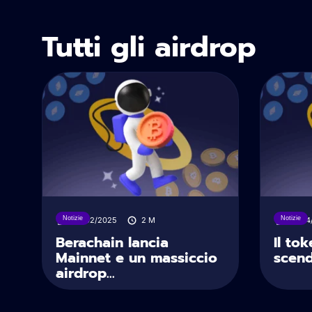
Tutti gli airdrop
Notizie
Notizie
06/02/2025
2
M
18/04
Berachain lancia
Il to
Mainnet e un massiccio
scend
airdrop...