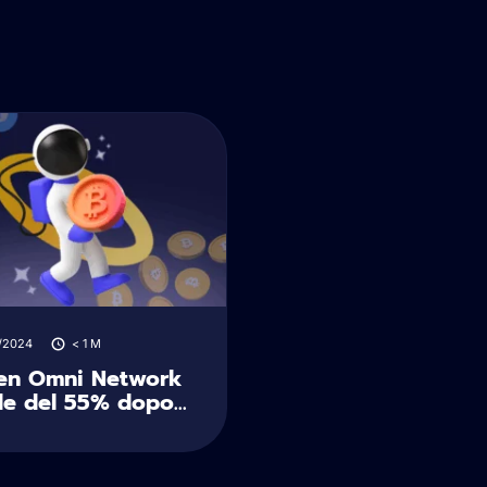
/2024
< 1
M
ken Omni Network
e del 55% dopo...