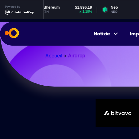
Powered by
Ethereum
$1,896.19
Neo
$1.86
1.18%
-0.89%
ETH
NEO
Notizie
Imp
Accueil
>
Airdrop