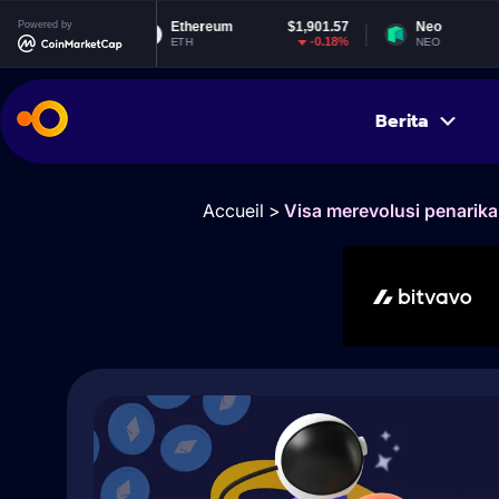
99000
Powered by
Ethereum
$1,901.57
Neo
$
0%
-0.18%
-0
ETH
NEO
Berita
Accueil
>
Visa merevolusi penarika