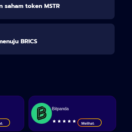
n saham token MSTR
 menuju BRICS
Bitpanda
at
Melihat