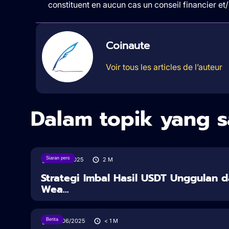
constituent en aucun cas un conseil financier e
Coinaute
Voir tous les articles de l’auteur
Dalam topik yang 
Siaran pers
18/08/2025
2
M
Strategi Imbal Hasil USDT Unggulan d
Wea...
Berita
28/06/2025
< 1
M