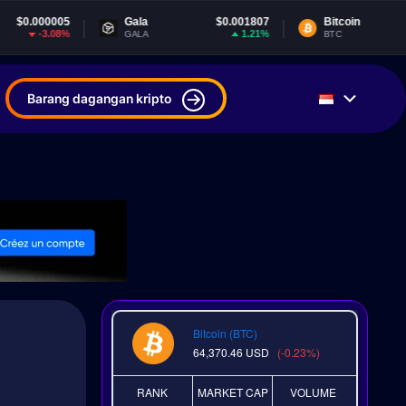
05
Gala
$0.001807
Bitcoin
$64,362.6
08%
1.21%
-0.23
GALA
BTC
Barang dagangan kripto
Bitcoin (BTC)
64,370.46
USD
(-0.23%)
RANK
MARKET CAP
VOLUME