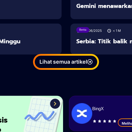
Gemini menawarka
Berita
28/06/2025
< 1
M
u Minggu
Serbia: Titik balik
Lihat semua artikel
BingX
sis
Melih
o