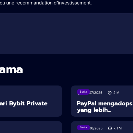
t/ou une recommandation d’investissement.
sama
Berita
30/07/2025
2
M
ari Bybit Private
PayPal mengadopsi
yang lebih...
Berita
28/06/2025
< 1
M