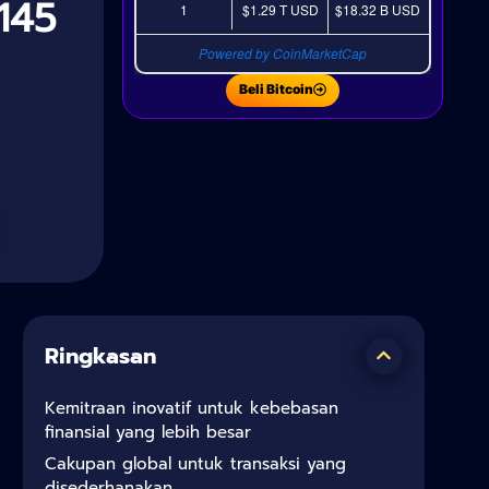
145
1
$1.29 T
USD
$18.32 B
USD
Powered by CoinMarketCap
Beli Bitcoin
Ringkasan
Kemitraan inovatif untuk kebebasan
finansial yang lebih besar
Cakupan global untuk transaksi yang
disederhanakan