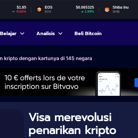
1.85
EOS
$0.065325
Shiba Inu
$0.0000
.62%
1.94%
-3.
EOS
SHIB
Belajar
Analisis
Beli Bitcoin
n kripto dengan kartunya di 145 negara
Visa merevolusi
penarikan kripto