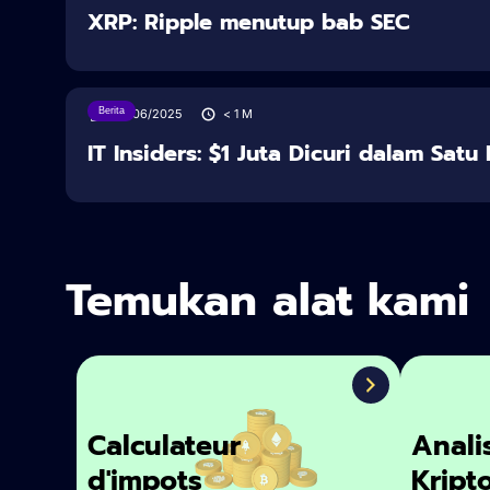
XRP: Ripple menutup bab SEC
Berita
28/06/2025
< 1
M
IT Insiders: $1 Juta Dicuri dalam Sat
Temukan alat kami
Calculateur
Anali
d'impots
Kript