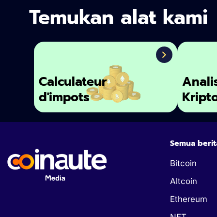
Temukan alat kami
Calculateur
Anali
d'impots
Kript
Semua berit
Bitcoin
Altcoin
Ethereum
NFT