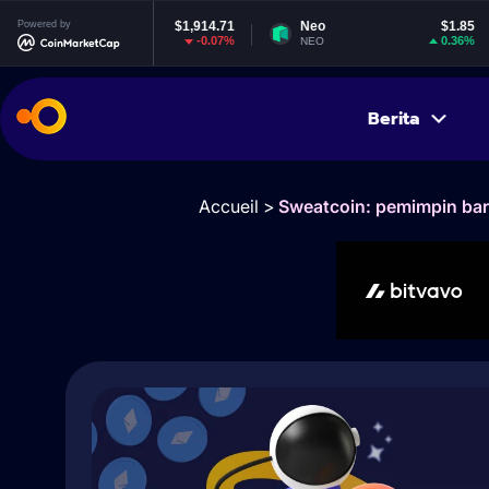
hereum
Powered by
$1,914.71
Neo
$1.85
EO
-0.07%
0.36%
H
NEO
EOS
Berita
Accueil
>
Sweatcoin: pemimpin ba