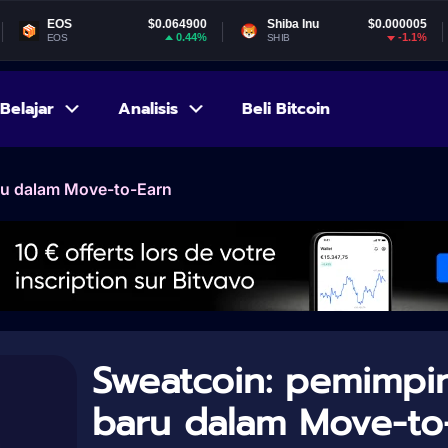
S
$0.064900
Shiba Inu
$0.000005
Gala
0.44%
-1.1%
SHIB
GALA
Belajar
Analisis
Beli Bitcoin
ru dalam Move-to-Earn
Sweatcoin: pemimpi
baru dalam Move-to