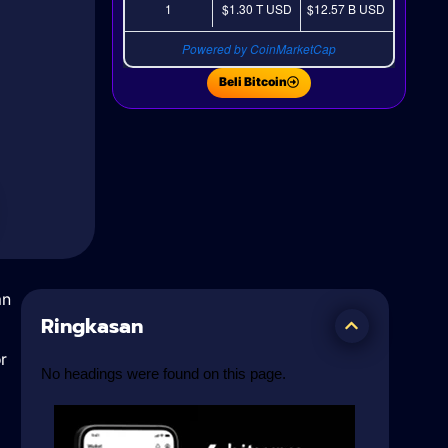
1
$1.30 T
USD
$12.57 B
USD
Powered by CoinMarketCap
Beli Bitcoin
an
Ringkasan
r
No headings were found on this page.