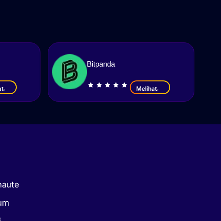
Bitpanda
at
Melihat
naute
kum
i