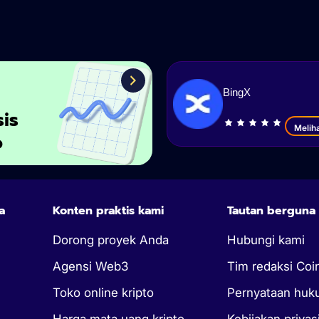
BingX
sis
Melih
o
a
Konten praktis kami
Tautan berguna
Dorong proyek Anda
Hubungi kami
Agensi Web3
Tim redaksi Coi
Toko online kripto
Pernyataan hu
Harga mata uang kripto
Kebijakan privas