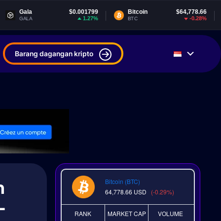
$0.001799
Bitcoin
$64,778.66
Tether
1.27%
-0.28%
BTC
USDT
Barang dagangan kripto
n
Bitcoin (BTC)
64,778.66
USD
(-0.29%)
-
RANK
MARKET CAP
VOLUME