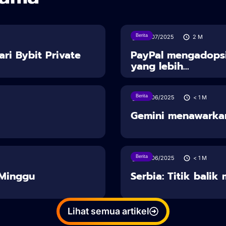
Berita
30/07/2025
2
M
ari Bybit Private
PayPal mengadopsi
yang lebih...
Berita
28/06/2025
< 1
M
Gemini menawarka
Berita
28/06/2025
< 1
M
u Minggu
Serbia: Titik balik
Lihat semua artikel