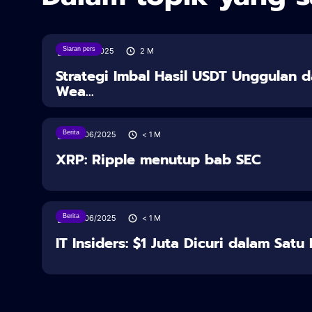
Siaran pers
18/08/2025
2
M
Strategi Imbal Hasil USDT Unggulan d
Wea...
Berita
28/06/2025
< 1
M
XRP: Ripple menutup bab SEC
Berita
28/06/2025
< 1
M
IT Insiders: $1 Juta Dicuri dalam Sat