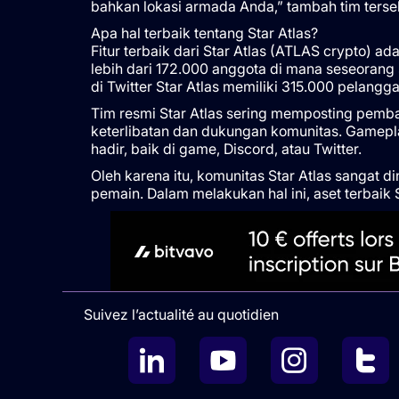
bahkan lokasi armada Anda,” tambah tim terse
Apa hal terbaik tentang Star Atlas?
Fitur terbaik dari Star Atlas (ATLAS crypto) ad
lebih dari 172.000 anggota di mana seseorang
di Twitter Star Atlas memiliki 315.000 pelangga
Tim resmi Star Atlas sering memposting pembar
keterlibatan dan dukungan komunitas. Gamepl
hadir, baik di game, Discord, atau Twitter.
Oleh karena itu, komunitas Star Atlas sangat
pemain. Dalam melakukan hal ini, aset terbaik 
Suivez l’actualité au quotidien