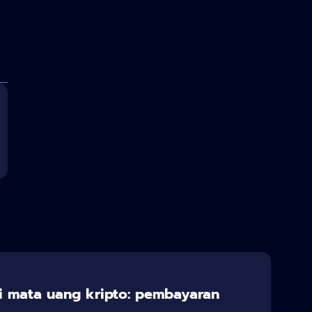
 mata uang kripto: pembayaran