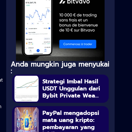
Anda mungkin juga menyukai
:
at
Strategi Imbal Hasil
USDT Unggulan dari
Bybit Private Wea...
m
PayPal mengadopsi
mata uang kripto:
pembayaran yang