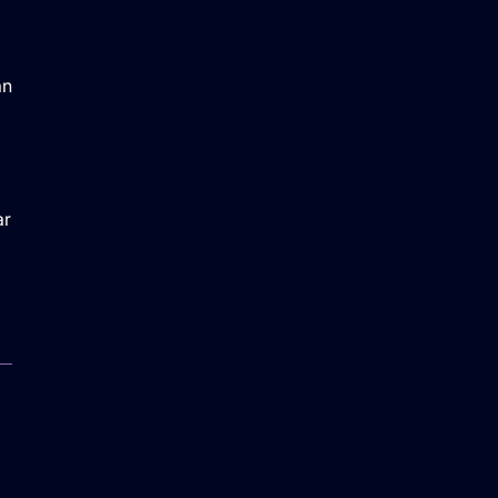
an
ar