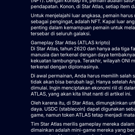
(NFT). Dengan konsep ini, pemain adalah satu
pendapatan. Konon, di Star Atlas, setiap ite
Untuk menjelajahi luar angkasa, pemain harus
sebagai pengingat, adalah NFT. Kapal luar ang
penting dalam kemampuan pemain untuk melaw
tersebar di seluruh galaksi.
Gameplay Star Atlas (ATLAS kripto)
Di Star Atlas, tahun 2620 dan hanya ada tiga 
manusia dan terkenal dengan daya tembaknya. 
kekuatan lambungnya. Terakhir, wilayah ONI 
terkenal dengan diplomasinya.
Di awal permainan, Anda harus memilih salah satu
tidak akan bisa berubah lagi. Hanya setelah 
dimulai. Ingin menciptakan ekonomi riil di dal
ATLAS, yang akan kita lihat nanti di artikel ini.
Oleh karena itu, di Star Atlas, dimungkinkan u
daya. USDC (stablecoin) dapat digunakan seb
game, namun token ATLAS tetap menjadi mata
Tim Star Atlas merilis gameplay mereka dalam
dimainkan adalah mini-game mereka yang berj