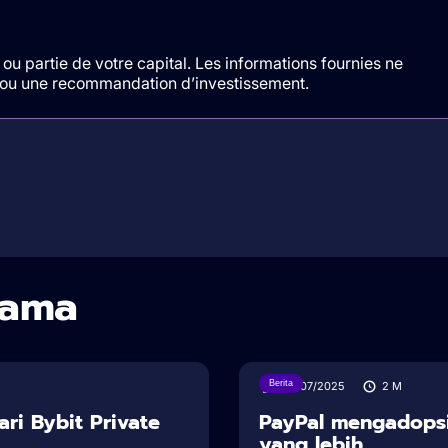
ou partie de votre capital. Les informations fournies ne
t/ou une recommandation d’investissement.
sama
Berita
30/07/2025
2
M
ari Bybit Private
PayPal mengadopsi
yang lebih...