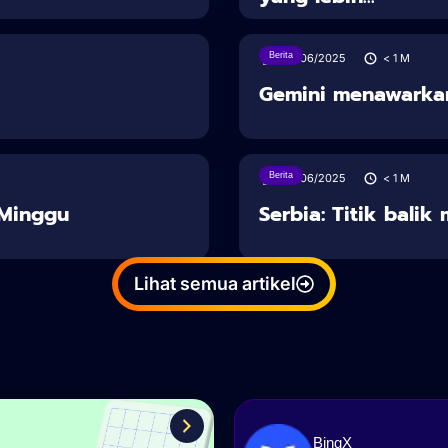
Berita
28/06/2025
< 1
M
Gemini menawarka
Berita
28/06/2025
< 1
M
u Minggu
Serbia: Titik balik
Lihat semua artikel
BingX