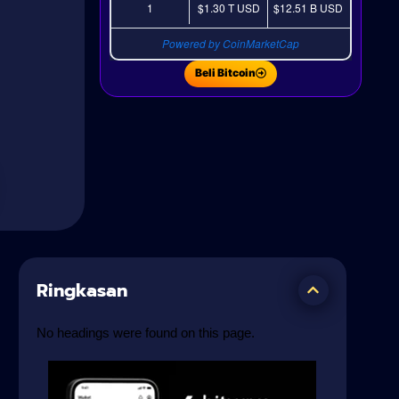
1
$1.30 T
USD
$12.51 B
USD
Powered by CoinMarketCap
Beli Bitcoin
Ringkasan
No headings were found on this page.