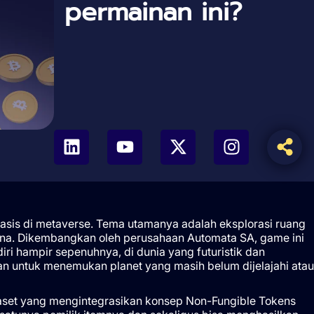
permainan ini?
asis di metaverse. Tema utamanya adalah eksplorasi ruang
na. Dikembangkan oleh perusahaan Automata SA, game ini
hampir sepenuhnya, di dunia yang futuristik dan
tan untuk menemukan planet yang masih belum dijelajahi atau
aset yang mengintegrasikan konsep Non-Fungible Tokens