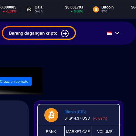
Gala
$0.001793
Bitcoin
$64,914.37
0.88%
-0.08%
GALA
BTC
Barang dagangan kripto
Bitcoin (BTC)
64,914.37
USD
(-0.09%)
RANK
MARKET CAP
VOLUME