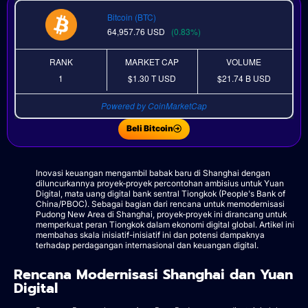
Bitcoin (BTC)
64,957.76
USD
(0.83%)
RANK
MARKET CAP
VOLUME
1
$1.30 T
USD
$21.74 B
USD
Powered by CoinMarketCap
Beli Bitcoin
Inovasi keuangan mengambil babak baru di Shanghai dengan
diluncurkannya proyek-proyek percontohan ambisius untuk Yuan
Digital, mata uang digital bank sentral Tiongkok (People's Bank of
China/PBOC). Sebagai bagian dari rencana untuk memodernisasi
Pudong New Area di Shanghai, proyek-proyek ini dirancang untuk
memperkuat peran Tiongkok dalam ekonomi digital global. Artikel ini
membahas skala inisiatif-inisiatif ini dan potensi dampaknya
terhadap perdagangan internasional dan keuangan digital.
Rencana Modernisasi Shanghai dan Yuan
Digital