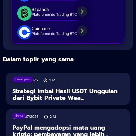
Bitpanda
Plateforme de Trading BTC
Coinbase
Plateforme de Trading BTC
Dalam topik yang sama
Siaran pers
18/08/2025
2
M
Strategi Imbal Hasil USDT Unggulan
dari Bybit Private Wea...
Berita
30/07/2025
2
M
PayPal mengadopsi mata uang
kripto: pembayaran yang lebih...