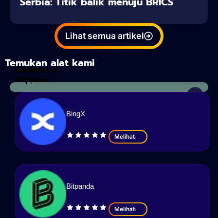
Serbia: Titik balik menuju BRICS
Lihat semua artikel
Temukan alat kami
Calculateur
Analisis
d'impots
Kripto
BingX
Melihat
Bitpanda
Melihat