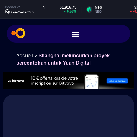
Powered by
Ethereum
$1,916.75
Neo
$1.83
0.53%
-0.78%
ETH
NEO
Accueil
>
Shanghai meluncurkan proyek
percontohan untuk Yuan Digital