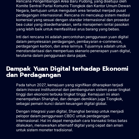
Rencana Pengembangan Area Baru Pudong, yang disetujui oleh
Komite Sentral Partai Komunis Tiongkok dan Kantor Umum Dewan
Negara, bertujuan untuk mengubah area tersebut menjadi pusat
perdagangan internasional. Rencana ini mencakup sistem mediasi
komersial yang sesuai dengan standar internasional dan prosedur
bea cukai yang disederhanakan, serta manajemen rantai pasokan
yang lebih baik untuk memfasilitasi arus barang yang bebas.
Inti dari rencana ini adalah percontohan penggunaan yuan digital
dalam penyelesaian perdagangan, pembayaran e-commerce,
perdagangan karbon, dan area lainnya. Tujuannya adalah untuk
menstandarisasi dan memperluas skenario penerapan yuan digital,
terutama dalam penggunaan dana pajak.
Dampak Yuan Digital terhadap Ekonomi
dan Perdagangan
Pada tahun 2027, kemajuan yang signifikan diharapkan terjadi
dalam inovasi institusional dan pembangunan sistem pasar tingkat
tinggi dan ekonomi terbuka tingkat tinggi. Kemajuan ini akan
menempatkan Shanghai, dan dengan demikian juga Tiongkok,
sebagai pemain kunci dalam keuangan digital global.
Dengan integrasi yuan digital, Shanghai bersiap untuk menjadi
pelopor dalam penggunaan CBDC untuk perdagangan
internasional. Hal ini dapat mengubah cara transaksi lintas batas
dilakukan, menawarkan alternatif digital yang cepat dan aman
untuk sistem moneter tradisional.