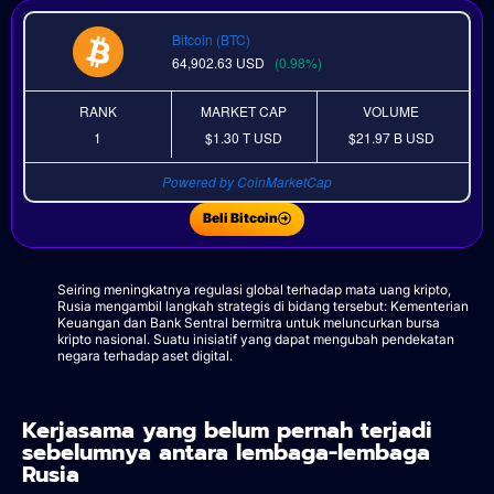
Bitcoin (BTC)
64,902.63
USD
(0.98%)
RANK
MARKET CAP
VOLUME
1
$1.30 T
USD
$21.97 B
USD
Powered by CoinMarketCap
Beli Bitcoin
Seiring meningkatnya regulasi global terhadap mata uang kripto,
Rusia mengambil langkah strategis di bidang tersebut: Kementerian
Keuangan dan Bank Sentral bermitra untuk meluncurkan bursa
kripto nasional. Suatu inisiatif yang dapat mengubah pendekatan
negara terhadap aset digital.
Kerjasama yang belum pernah terjadi
sebelumnya antara lembaga-lembaga
Rusia