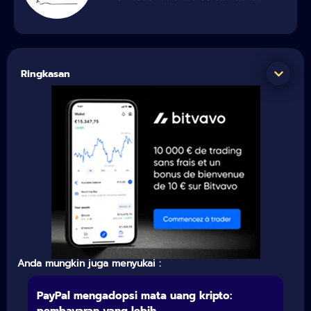
Ringkasan
Anda mungkin juga menyukai :
PayPal mengadopsi mata uang kripto: