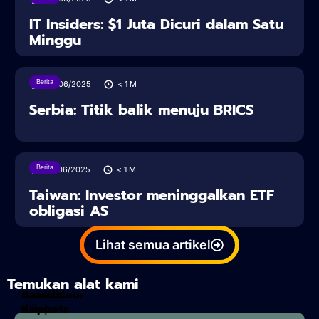
IT Insiders: $1 Juta Dicuri dalam Satu
Minggu
Berita
28/06/2025
< 1
M
Serbia: Titik balik menuju BRICS
Berita
27/06/2025
< 1
M
Taiwan: Investor meninggalkan ETF
obligasi AS
Lihat semua artikel
Temukan alat kami
Calculateur
Analisis
d'impots
Kripto