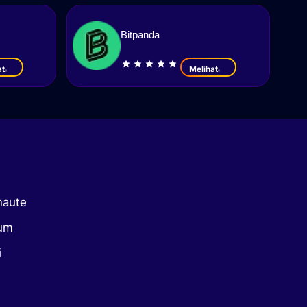
Bitpanda
at
Melihat
naute
kum
i