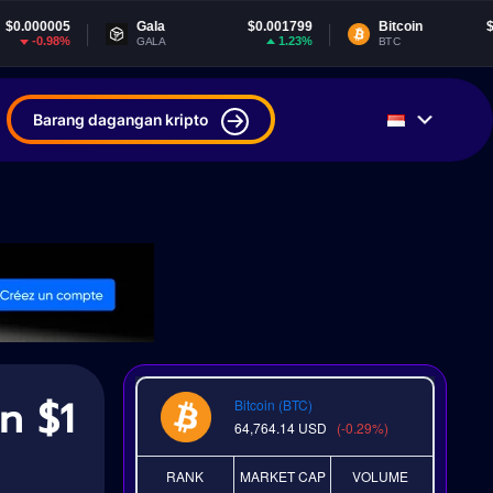
Gala
$0.001799
Bitcoin
$64,764.14
1.23%
-0.29%
GALA
BTC
Barang dagangan kripto
n $1
Bitcoin (BTC)
64,764.14
USD
(-0.29%)
RANK
MARKET CAP
VOLUME