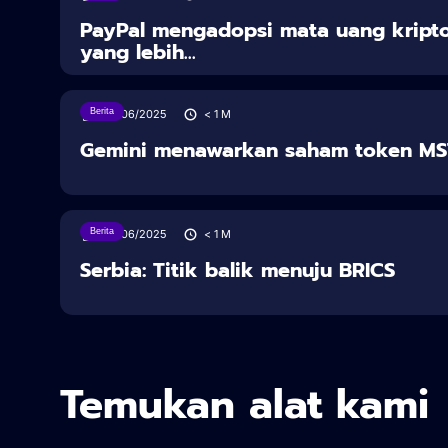
PayPal mengadopsi mata uang kript
yang lebih...
Berita
28/06/2025
< 1
M
Gemini menawarkan saham token M
Berita
28/06/2025
< 1
M
Serbia: Titik balik menuju BRICS
Temukan alat kami