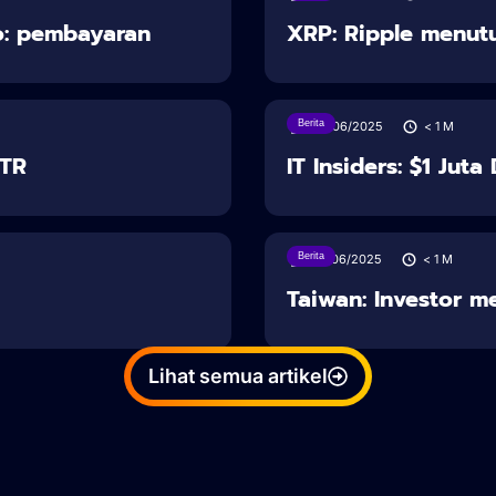
o: pembayaran
XRP: Ripple menut
Berita
28/06/2025
< 1
M
STR
IT Insiders: $1 Jut
Berita
27/06/2025
< 1
M
Taiwan: Investor m
Lihat semua artikel