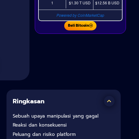
1
$1.30 T
USD
$12.56 B
USD
Powered by CoinMarketCap
Beli Bitcoin
Ringkasan
Sebuah upaya manipulasi yang gagal
Reaksi dan konsekuensi
Peluang dan risiko platform