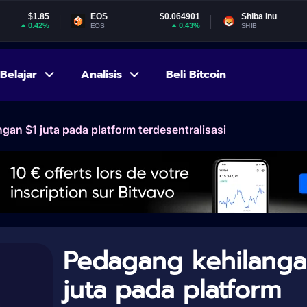
EOS
$0.064901
Shiba Inu
$0.000005
0.43%
-0.98%
EOS
SHIB
Belajar
Analisis
Beli Bitcoin
gan $1 juta pada platform terdesentralisasi
Pedagang kehilanga
juta pada platform