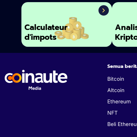
Calculateur
Anali
d'impots
Kript
Semua berit
Bitcoin
Altcoin
Ethereum
NFT
Beli Ethere