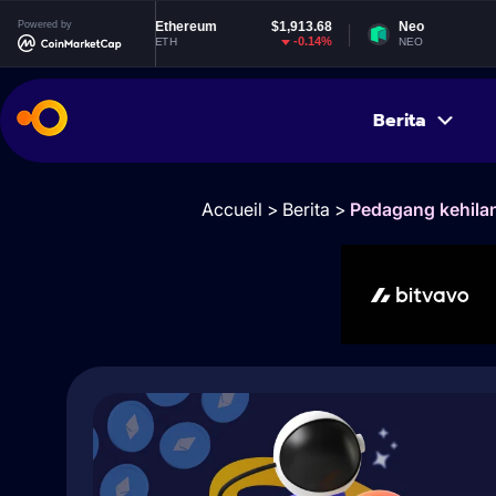
3
Powered by
Ethereum
$1,913.68
Neo
$1.85
%
-0.14%
0.42%
ETH
NEO
Berita
Accueil
>
Berita
>
Pedagang kehilan