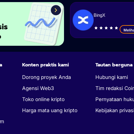
BingX
sis
Melih
o
a
Konten praktis kami
Tautan berguna
Dorong proyek Anda
Hubungi kami
Agensi Web3
Tim redaksi Coi
Toko online kripto
Pernyataan hu
Harga mata uang kripto
Kebijakan privas
um