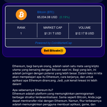
Bitcoin (BTC)
65,034.08
USD
(0.19%)
RANK
MARKET CAP
VOLUME
1
$1.31 T
USD
$12.17 B
USD
Powered by CoinMarketCap
Beli Bitcoin
Ethereum, bagi banyak orang, adalah salah satu mata uang kripto
utama yang bersaing dengan Bitcoin saat ini. Bagi yang lain, ini
adalah jaringan dengan potensi yang lebih besar. Dalam teks ini kita
akan mempelajari apa itu Ethereum, cara kerjanya, dan untuk
aplikasi apa Ethereum dirancang. Jadi, yuk kenali kreasi ini lebih
dalam!
Apa sebenarnya Ethereum itu?
Ethereum adalah platform yang memungkinkan pemrograman
berbagai struktur terdesentralisasi. Sama seperti Bitcoin, Anda juga
dapat mentransfer nilai dengan Ethereum. Namun, fitur terbesarnya
adalah memungkinkan pengguna membuat aplikasi, game, dan