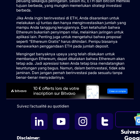
peluang sekaligus peringatan. Selain itu, ETH dan bitcoin memiliki
tujuan berbeda, yang mungkin memerlukan strategi investasi
berbeda.
Jika Anda ingin berinvestasi di ETH, Anda disarankan untuk
melakukan uji tuntas dan hanya menginvestasikan jumlah yang
mampu Anda tanggung kerugiannya. Dan ketahuilah bahwa
Ethereum bukanlah penyimpan nilai, melainkan jaringan untuk
aplikasi lain. Penting juga untuk mengetahui bahwa proposal
seperti “Ethereum Gratis” harus dihindari. Penipu biasanya
menawarkan penggandaan ETH pada jumlah deposit.
Mengingat banyaknya upaya yang telah dilakukan untuk
membangun Ethereum, dapat dikatakan bahwa Ethereum akan
tetap ada. Jadi apresiasi token Anda tetap bisa mendatangkan
keuntungan yang bagus. Namun, dalam berinvestasi, tidak ada
jaminan. Dan jangan pernah berinvestasi pada sesuatu tanpa
benar-benar menyadarinya.
Suivez l’actualité au quotidien
Suivez
Goog
Disclaimer: