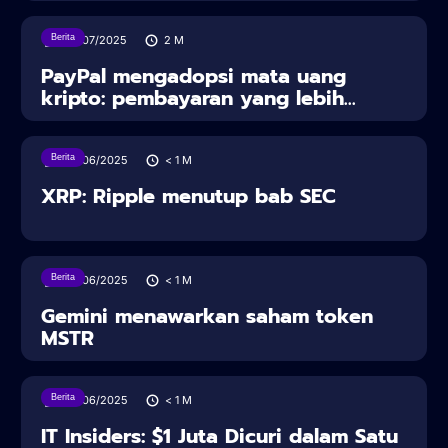
Berita
30/07/2025
2
M
PayPal mengadopsi mata uang
kripto: pembayaran yang lebih...
Berita
28/06/2025
< 1
M
XRP: Ripple menutup bab SEC
Berita
28/06/2025
< 1
M
Gemini menawarkan saham token
MSTR
Berita
28/06/2025
< 1
M
IT Insiders: $1 Juta Dicuri dalam Satu