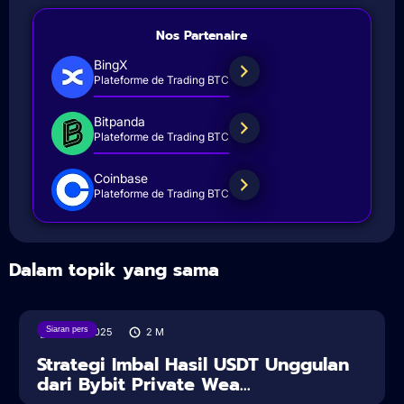
Nos Partenaire
BingX
Plateforme de Trading BTC
Bitpanda
Plateforme de Trading BTC
Coinbase
Plateforme de Trading BTC
Dalam topik yang sama
Siaran pers
18/08/2025
2
M
Strategi Imbal Hasil USDT Unggulan
dari Bybit Private Wea...