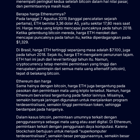
menempati peringkat kedua setelah bitcoin dalam hal nilai pasar,
dan permintaannya masih kuat.
Berapa harga Ethereumnya?
Pada tanggal 7 Agustus 2015 (tanggal pencatatan sejarah
pertama), ETH bernilai 3,36 dolar AS, yaitu sekitar 17,80 reais saat
ini. Harga mata uang kripto mencapai puncaknya pada tahun 2018.
Ketika gelembung bitcoin mereda, harga ETH meroket dan
mencapai puncaknya pada tahun itu, ketika diperdagangkan pada
$1,329.
Di Brasil, harga ETH tertinggi sepanjang masa adalah $7.100, juga
pada tahun 2018. Sejak itu, harga ETH mengalami penurunan tajam.
ETH hari ini jauh dari level tertinggi tahun itu. Namun,
cryptocurrency tetap memiliki permintaan yang tinggi dan
merupakan pemimpin dari semua mata uang alternatif (altcoin),
tepat di belakang bitcoin.
Ethereum dan harga
Sama halnya dengan bitcoin, harga ETH juga bergantung pada
pasokan dan permintaan mata uang kripto tersebut. Namun, harga
Ethereum bervariasi tergantung pada faktor lainnya. Misalnya,
semakin banyak jaringan digunakan untuk menjalankan program
terdesentralisasi, semakin tinggi permintaan token, sehingga
berdampak pada harganya.
Dalam kasus bitcoin, permintaan umumnya terkait dengan
penggunaannya sebagai mata uang atau aset digital. Di Ethereum,
permintaan terkait dengan penggunaan daya komputasi. Karena
blockchain bertujuan untuk menjadi “superkomputer
terdesentralisasi”, semakin besar penggunaannya, semakin besar