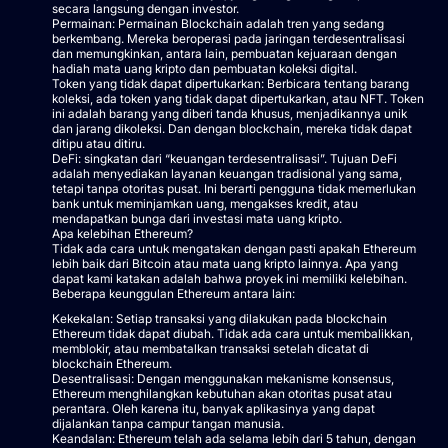
secara langsung dengan investor.
Permainan: Permainan Blockchain adalah tren yang sedang
berkembang. Mereka beroperasi pada jaringan terdesentralisasi
dan memungkinkan, antara lain, pembuatan kejuaraan dengan
hadiah mata uang kripto dan pembuatan koleksi digital.
Token yang tidak dapat dipertukarkan: Berbicara tentang barang
koleksi, ada token yang tidak dapat dipertukarkan, atau NFT. Token
ini adalah barang yang diberi tanda khusus, menjadikannya unik
dan jarang dikoleksi. Dan dengan blockchain, mereka tidak dapat
ditipu atau ditiru.
DeFi: singkatan dari “keuangan terdesentralisasi”. Tujuan DeFi
adalah menyediakan layanan keuangan tradisional yang sama,
tetapi tanpa otoritas pusat. Ini berarti pengguna tidak memerlukan
bank untuk meminjamkan uang, mengakses kredit, atau
mendapatkan bunga dari investasi mata uang kripto.
Apa kelebihan Ethereum?
Tidak ada cara untuk mengatakan dengan pasti apakah Ethereum
lebih baik dari Bitcoin atau mata uang kripto lainnya. Apa yang
dapat kami katakan adalah bahwa proyek ini memiliki kelebihan.
Beberapa keunggulan Ethereum antara lain:
Kekekalan: Setiap transaksi yang dilakukan pada blockchain
Ethereum tidak dapat diubah. Tidak ada cara untuk membalikkan,
memblokir, atau membatalkan transaksi setelah dicatat di
blockchain Ethereum.
Desentralisasi: Dengan menggunakan mekanisme konsensus,
Ethereum menghilangkan kebutuhan akan otoritas pusat atau
perantara. Oleh karena itu, banyak aplikasinya yang dapat
dijalankan tanpa campur tangan manusia.
Keandalan: Ethereum telah ada selama lebih dari 5 tahun, dengan