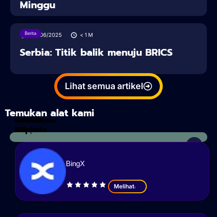
Minggu
Berita
28/06/2025
< 1
M
Serbia: Titik balik menuju BRICS
Lihat semua artikel
Temukan alat kami
Calculateur
Analisis
d'impots
Kripto
BingX
Melihat