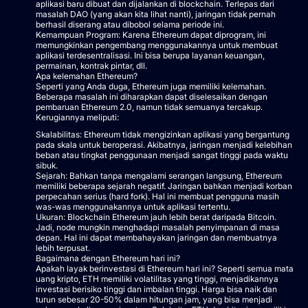
aplikasi baru dibuat dan dijalankan di blockchain. Terlepas dari
masalah DAO (yang akan kita lihat nanti), jaringan tidak pernah
berhasil diserang atau dibobol selama periode ini.
Kemampuan Program: Karena Ethereum dapat diprogram, ini
memungkinkan pengembang menggunakannya untuk membuat
aplikasi terdesentralisasi. Ini bisa berupa layanan keuangan,
permainan, kontrak pintar, dll.
Apa kelemahan Ethereum?
Seperti yang Anda duga, Ethereum juga memiliki kelemahan.
Beberapa masalah ini diharapkan dapat diselesaikan dengan
pembaruan Ethereum 2.0, namun tidak semuanya tercakup.
Kerugiannya meliputi:
Skalabilitas: Ethereum tidak mengizinkan aplikasi yang bergantung
pada skala untuk beroperasi. Akibatnya, jaringan menjadi kelebihan
beban atau tingkat penggunaan menjadi sangat tinggi pada waktu
sibuk.
Sejarah: Bahkan tanpa mengalami serangan langsung, Ethereum
memiliki beberapa sejarah negatif. Jaringan bahkan menjadi korban
perpecahan serius (hard fork). Hal ini membuat pengguna masih
was-was menggunakannya untuk aplikasi tertentu.
Ukuran: Blockchain Ethereum jauh lebih berat daripada Bitcoin.
Jadi, node mungkin menghadapi masalah penyimpanan di masa
depan. Hal ini dapat membahayakan jaringan dan membuatnya
lebih terpusat.
Bagaimana dengan Ethereum hari ini?
Apakah layak berinvestasi di Ethereum hari ini? Seperti semua mata
uang kripto, ETH memiliki volatilitas yang tinggi, menjadikannya
investasi berisiko tinggi dan imbalan tinggi. Harga bisa naik dan
turun sebesar 20-50% dalam hitungan jam, yang bisa menjadi