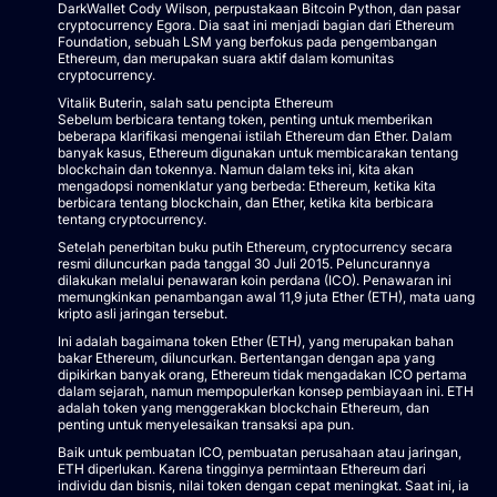
DarkWallet Cody Wilson, perpustakaan Bitcoin Python, dan pasar
cryptocurrency Egora. Dia saat ini menjadi bagian dari Ethereum
Foundation, sebuah LSM yang berfokus pada pengembangan
Ethereum, dan merupakan suara aktif dalam komunitas
cryptocurrency.
Vitalik Buterin, salah satu pencipta Ethereum
Sebelum berbicara tentang token, penting untuk memberikan
beberapa klarifikasi mengenai istilah Ethereum dan Ether. Dalam
banyak kasus, Ethereum digunakan untuk membicarakan tentang
blockchain dan tokennya. Namun dalam teks ini, kita akan
mengadopsi nomenklatur yang berbeda: Ethereum, ketika kita
berbicara tentang blockchain, dan Ether, ketika kita berbicara
tentang cryptocurrency.
Setelah penerbitan buku putih Ethereum, cryptocurrency secara
resmi diluncurkan pada tanggal 30 Juli 2015. Peluncurannya
dilakukan melalui penawaran koin perdana (ICO). Penawaran ini
memungkinkan penambangan awal 11,9 juta Ether (ETH), mata uang
kripto asli jaringan tersebut.
Ini adalah bagaimana token Ether (ETH), yang merupakan bahan
bakar Ethereum, diluncurkan. Bertentangan dengan apa yang
dipikirkan banyak orang, Ethereum tidak mengadakan ICO pertama
dalam sejarah, namun mempopulerkan konsep pembiayaan ini. ETH
adalah token yang menggerakkan blockchain Ethereum, dan
penting untuk menyelesaikan transaksi apa pun.
Baik untuk pembuatan ICO, pembuatan perusahaan atau jaringan,
ETH diperlukan. Karena tingginya permintaan Ethereum dari
individu dan bisnis, nilai token dengan cepat meningkat. Saat ini, ia