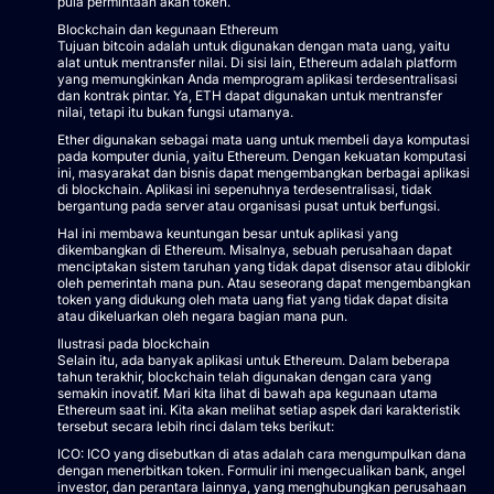
pula permintaan akan token.
Blockchain dan kegunaan Ethereum
Tujuan bitcoin adalah untuk digunakan dengan mata uang, yaitu
alat untuk mentransfer nilai. Di sisi lain, Ethereum adalah platform
yang memungkinkan Anda memprogram aplikasi terdesentralisasi
dan kontrak pintar. Ya, ETH dapat digunakan untuk mentransfer
nilai, tetapi itu bukan fungsi utamanya.
Ether digunakan sebagai mata uang untuk membeli daya komputasi
pada komputer dunia, yaitu Ethereum. Dengan kekuatan komputasi
ini, masyarakat dan bisnis dapat mengembangkan berbagai aplikasi
di blockchain. Aplikasi ini sepenuhnya terdesentralisasi, tidak
bergantung pada server atau organisasi pusat untuk berfungsi.
Hal ini membawa keuntungan besar untuk aplikasi yang
dikembangkan di Ethereum. Misalnya, sebuah perusahaan dapat
menciptakan sistem taruhan yang tidak dapat disensor atau diblokir
oleh pemerintah mana pun. Atau seseorang dapat mengembangkan
token yang didukung oleh mata uang fiat yang tidak dapat disita
atau dikeluarkan oleh negara bagian mana pun.
Ilustrasi pada blockchain
Selain itu, ada banyak aplikasi untuk Ethereum. Dalam beberapa
tahun terakhir, blockchain telah digunakan dengan cara yang
semakin inovatif. Mari kita lihat di bawah apa kegunaan utama
Ethereum saat ini. Kita akan melihat setiap aspek dari karakteristik
tersebut secara lebih rinci dalam teks berikut:
ICO: ICO yang disebutkan di atas adalah cara mengumpulkan dana
dengan menerbitkan token. Formulir ini mengecualikan bank, angel
investor, dan perantara lainnya, yang menghubungkan perusahaan