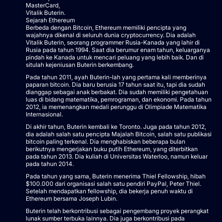
MasterCard,
Vitalik Buterin.
Sejarah Ethereum
Berbeda dengan Bitcoin, Ethereum memiliki pencipta yang
wajahnya dikenal di seluruh dunia cryptocurrency. Dia adalah
Vitalik Buterin, seorang programmer Rusia-Kanada yang lahir di
Rusia pada tahun 1994. Saat dia berumur enam tahun, keluarganya
pindah ke Kanada untuk mencari peluang yang lebih baik. Dan di
situlah kejeniusan Buterin berkembang.
Pada tahun 2011, ayah Buterin-lah yang pertama kali memberinya
paparan bitcoin. Dia baru berusia 17 tahun saat itu, tapi dia sudah
dianggap sebagai anak berbakat. Dia sudah memiliki pengetahuan
luas di bidang matematika, pemrograman, dan ekonomi. Pada tahun
2012, ia memenangkan medali perunggu di Olimpiade Matematika
Internasional.
Di akhir tahun, Buterin kembali ke Toronto. Juga pada tahun 2012,
dia adalah salah satu pencipta Majalah Bitcoin, salah satu publikasi
bitcoin paling terkenal. Dia menghabiskan beberapa bulan
berikutnya mengerjakan buku putih Ethereum, yang diterbitkan
pada tahun 2013. Dia kuliah di Universitas Waterloo, namun keluar
pada tahun 2014.
Pada tahun yang sama, Buterin menerima Thiel Fellowship, hibah
$100.000 dari organisasi salah satu pendiri PayPal, Peter Thiel.
Setelah mendapatkan fellowship, dia bekerja penuh waktu di
Ethereum bersama Joseph Lubin.
Buterin telah berkontribusi sebagai pengembang proyek perangkat
lunak sumber terbuka lainnya. Dia juga berkontribusi pada