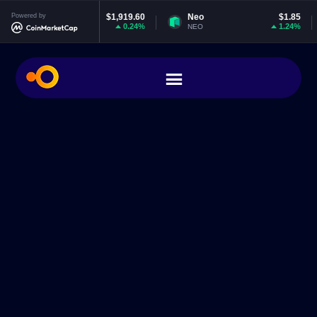
eum
Powered by
$1,919.60
Neo
$1.85
EOS
0.24%
1.24%
NEO
EOS