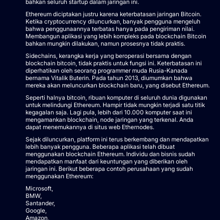
bahkan seluruh startup dalam jaringan ini.
Ethereum diciptakan justru karena keterbatasan jaringan Bitcoin.
Ketika cryptocurrency diluncurkan, banyak pengguna mengeluh
bahwa penggunaannya terbatas hanya pada pengiriman nilai.
Membangun aplikasi yang lebih kompleks pada blockchain Bitcoin
bahkan mungkin dilakukan, namun prosesnya tidak praktis.
Sidechains, kerangka kerja yang beroperasi bersama dengan
blockchain bitcoin, tidak praktis untuk fungsi ini. Keterbatasan ini
diperhatikan oleh seorang programmer muda Rusia-Kanada
bernama Vitalik Buterin. Pada tahun 2013, diumumkan bahwa
mereka akan meluncurkan blockchain baru, yang disebut Ethereum.
Seperti halnya bitcoin, ribuan komputer di seluruh dunia digunakan
untuk melindungi Ethereum. Hampir tidak mungkin terjadi satu titik
kegagalan saja. Lagi pula, lebih dari 10.000 komputer saat ini
mengamankan blockchain, node jaringan yang terkenal. Anda
dapat menemukannya di situs web Ethernodes.
Sejak diluncurkan, platform ini terus berkembang dan mendapatkan
lebih banyak pengguna. Beberapa aplikasi telah dibuat
menggunakan blockchain Ethereum. Individu dan bisnis sudah
mendapatkan manfaat dari keuntungan yang diberikan oleh
jaringan ini. Berikut beberapa contoh perusahaan yang sudah
menggunakan Ethereum:
Microsoft,
BMW,
Santander,
Google,
Amazon,