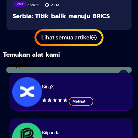
Berita
28/06/2025
< 1
M
Serbia: Titik balik menuju BRICS
Lihat semua artikel
Temukan alat kami
Calculateur
Analisis
d'impots
Kripto
BingX
Melihat
Bitpanda