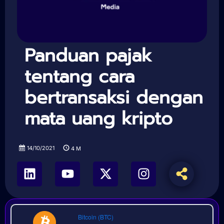
Panduan pajak
tentang cara
bertransaksi dengan
mata uang kripto
14/10/2021
4
M
Bitcoin (BTC)