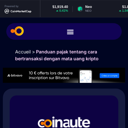
Powered by
Ethereum
$1,919.40
Neo
$1.85
0.41%
1.54%
ETH
NEO
Accueil
>
Panduan pajak tentang cara
bertransaksi dengan mata uang kripto