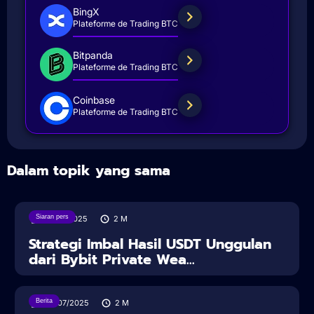
BingX
Plateforme de Trading BTC
Bitpanda
Plateforme de Trading BTC
Coinbase
Plateforme de Trading BTC
Dalam topik yang sama
Siaran pers
18/08/2025
2
M
Strategi Imbal Hasil USDT Unggulan
dari Bybit Private Wea...
Berita
30/07/2025
2
M