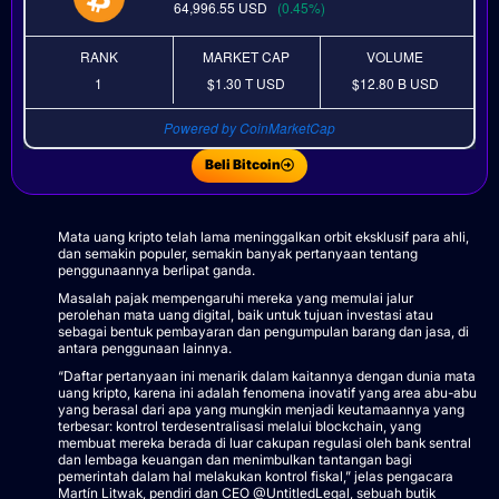
64,996.55
USD
(0.45%)
RANK
MARKET CAP
VOLUME
1
$1.30 T
USD
$12.80 B
USD
Powered by CoinMarketCap
Beli Bitcoin
Mata uang kripto telah lama meninggalkan orbit eksklusif para ahli,
dan semakin populer, semakin banyak pertanyaan tentang
penggunaannya berlipat ganda.
Masalah pajak mempengaruhi mereka yang memulai jalur
perolehan mata uang digital, baik untuk tujuan investasi atau
sebagai bentuk pembayaran dan pengumpulan barang dan jasa, di
antara penggunaan lainnya.
“Daftar pertanyaan ini menarik dalam kaitannya dengan dunia mata
uang kripto, karena ini adalah fenomena inovatif yang area abu-abu
yang berasal dari apa yang mungkin menjadi keutamaannya yang
terbesar: kontrol terdesentralisasi melalui blockchain, yang
membuat mereka berada di luar cakupan regulasi oleh bank sentral
dan lembaga keuangan dan menimbulkan tantangan bagi
pemerintah dalam hal melakukan kontrol fiskal,” jelas pengacara
Martín Litwak, pendiri dan CEO @UntitledLegal, sebuah butik