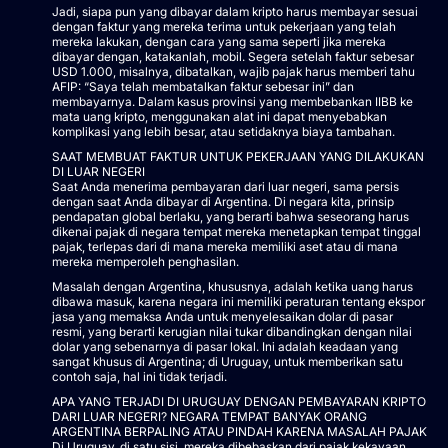
Jadi, siapa pun yang dibayar dalam kripto harus membayar sesuai
dengan faktur yang mereka terima untuk pekerjaan yang telah
mereka lakukan, dengan cara yang sama seperti jika mereka
dibayar dengan, katakanlah, mobil. Segera setelah faktur sebesar
USD 1.000, misalnya, dibatalkan, wajib pajak harus memberi tahu
AFIP: “Saya telah membatalkan faktur sebesar ini” dan
membayarnya. Dalam kasus provinsi yang membebankan IIBB ke
mata uang kripto, menggunakan alat ini dapat menyebabkan
komplikasi yang lebih besar, atau setidaknya biaya tambahan.
SAAT MEMBUAT FAKTUR UNTUK PEKERJAAN YANG DILAKUKAN
DI LUAR NEGERI
Saat Anda menerima pembayaran dari luar negeri, sama persis
dengan saat Anda dibayar di Argentina. Di negara kita, prinsip
pendapatan global berlaku, yang berarti bahwa seseorang harus
dikenai pajak di negara tempat mereka menetapkan tempat tinggal
pajak, terlepas dari di mana mereka memiliki aset atau di mana
mereka memperoleh penghasilan.
Masalah dengan Argentina, khususnya, adalah ketika uang harus
dibawa masuk, karena negara ini memiliki peraturan tentang ekspor
jasa yang memaksa Anda untuk menyelesaikan dolar di pasar
resmi, yang berarti kerugian nilai tukar dibandingkan dengan nilai
dolar yang sebenarnya di pasar lokal. Ini adalah keadaan yang
sangat khusus di Argentina; di Uruguay, untuk memberikan satu
contoh saja, hal ini tidak terjadi.
APA YANG TERJADI DI URUGUAY DENGAN PEMBAYARAN KRIPTO
DARI LUAR NEGERI? NEGARA TEMPAT BANYAK ORANG
ARGENTINA BERPALING ATAU PINDAH KARENA MASALAH PAJAK
Di Uruguay, di satu sisi, mereka dibebaskan dari pajak kekayaan