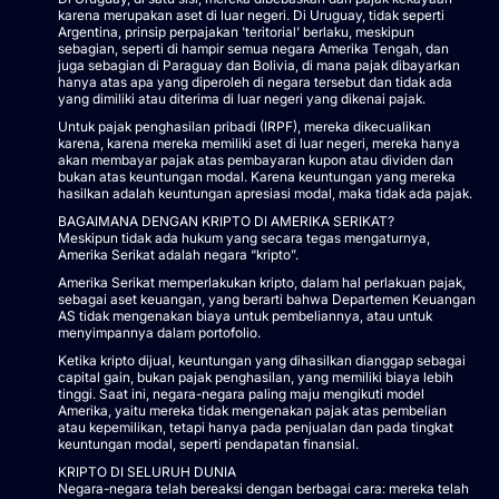
karena merupakan aset di luar negeri. Di Uruguay, tidak seperti
Argentina, prinsip perpajakan 'teritorial' berlaku, meskipun
sebagian, seperti di hampir semua negara Amerika Tengah, dan
juga sebagian di Paraguay dan Bolivia, di mana pajak dibayarkan
hanya atas apa yang diperoleh di negara tersebut dan tidak ada
yang dimiliki atau diterima di luar negeri yang dikenai pajak.
Untuk pajak penghasilan pribadi (IRPF), mereka dikecualikan
karena, karena mereka memiliki aset di luar negeri, mereka hanya
akan membayar pajak atas pembayaran kupon atau dividen dan
bukan atas keuntungan modal. Karena keuntungan yang mereka
hasilkan adalah keuntungan apresiasi modal, maka tidak ada pajak.
BAGAIMANA DENGAN KRIPTO DI AMERIKA SERIKAT?
Meskipun tidak ada hukum yang secara tegas mengaturnya,
Amerika Serikat adalah negara “kripto”.
Amerika Serikat memperlakukan kripto, dalam hal perlakuan pajak,
sebagai aset keuangan, yang berarti bahwa Departemen Keuangan
AS tidak mengenakan biaya untuk pembeliannya, atau untuk
menyimpannya dalam portofolio.
Ketika kripto dijual, keuntungan yang dihasilkan dianggap sebagai
capital gain, bukan pajak penghasilan, yang memiliki biaya lebih
tinggi. Saat ini, negara-negara paling maju mengikuti model
Amerika, yaitu mereka tidak mengenakan pajak atas pembelian
atau kepemilikan, tetapi hanya pada penjualan dan pada tingkat
keuntungan modal, seperti pendapatan finansial.
KRIPTO DI SELURUH DUNIA
Negara-negara telah bereaksi dengan berbagai cara: mereka telah