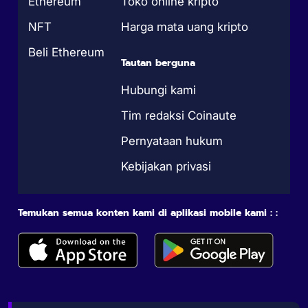
Ethereum
Toko online kripto
NFT
Harga mata uang kripto
Beli Ethereum
Tautan berguna
Hubungi kami
Tim redaksi Coinaute
Pernyataan hukum
Kebijakan privasi
Temukan semua konten kami di aplikasi mobile kami : :