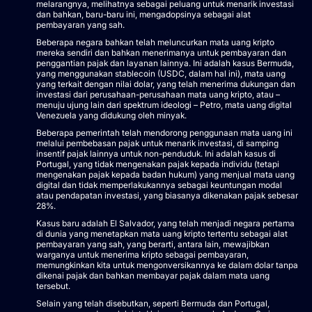
melarangnya, melihatnya sebagai peluang untuk menarik investasi
dan bahkan, baru-baru ini, mengadopsinya sebagai alat
pembayaran yang sah.
Beberapa negara bahkan telah meluncurkan mata uang kripto
mereka sendiri dan bahkan menerimanya untuk pembayaran dan
penggantian pajak dan layanan lainnya. Ini adalah kasus Bermuda,
yang menggunakan stablecoin (USDC, dalam hal ini), mata uang
yang terkait dengan nilai dolar, yang telah menerima dukungan dan
investasi dari perusahaan-perusahaan mata uang kripto, atau –
menuju ujung lain dari spektrum ideologi – Petro, mata uang digital
Venezuela yang didukung oleh minyak.
Beberapa pemerintah telah mendorong penggunaan mata uang ini
melalui pembebasan pajak untuk menarik investasi, di samping
insentif pajak lainnya untuk non-penduduk. Ini adalah kasus di
Portugal, yang tidak mengenakan pajak kepada individu (tetapi
mengenakan pajak kepada badan hukum) yang menjual mata uang
digital dan tidak memperlakukannya sebagai keuntungan modal
atau pendapatan investasi, yang biasanya dikenakan pajak sebesar
28%.
Kasus baru adalah El Salvador, yang telah menjadi negara pertama
di dunia yang menetapkan mata uang kripto tertentu sebagai alat
pembayaran yang sah, yang berarti, antara lain, mewajibkan
warganya untuk menerima kripto sebagai pembayaran,
memungkinkan kita untuk mengonversikannya ke dalam dolar tanpa
dikenai pajak dan bahkan membayar pajak dalam mata uang
tersebut.
Selain yang telah disebutkan, seperti Bermuda dan Portugal,