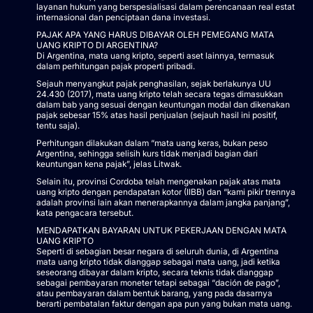
layanan hukum yang berspesialisasi dalam perencanaan real estat
internasional dan penciptaan dana investasi.
PAJAK APA YANG HARUS DIBAYAR OLEH PEMEGANG MATA
UANG KRIPTO DI ARGENTINA?
Di Argentina, mata uang kripto, seperti aset lainnya, termasuk
dalam perhitungan pajak properti pribadi.
Sejauh menyangkut pajak penghasilan, sejak berlakunya UU
24.430 (2017), mata uang kripto telah secara tegas dimasukkan
dalam bab yang sesuai dengan keuntungan modal dan dikenakan
pajak sebesar 15% atas hasil penjualan (sejauh hasil ini positif,
tentu saja).
Perhitungan dilakukan dalam “mata uang keras, bukan peso
Argentina, sehingga selisih kurs tidak menjadi bagian dari
keuntungan kena pajak”, jelas Litwak.
Selain itu, provinsi Cordoba telah mengenakan pajak atas mata
uang kripto dengan pendapatan kotor (IIBB) dan “kami pikir trennya
adalah provinsi lain akan menerapkannya dalam jangka panjang”,
kata pengacara tersebut.
MENDAPATKAN BAYARAN UNTUK PEKERJAAN DENGAN MATA
UANG KRIPTO
Seperti di sebagian besar negara di seluruh dunia, di Argentina
mata uang kripto tidak dianggap sebagai mata uang, jadi ketika
seseorang dibayar dalam kripto, secara teknis tidak dianggap
sebagai pembayaran moneter tetapi sebagai “dación de pago”,
atau pembayaran dalam bentuk barang, yang pada dasarnya
berarti pembatalan faktur dengan apa pun yang bukan mata uang.