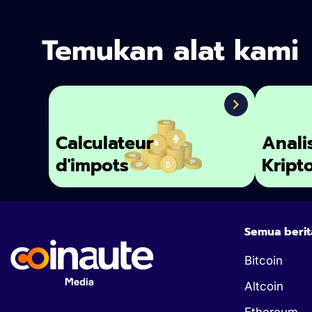
Temukan alat kami
Calculateur
Anali
d'impots
Kript
Semua berit
Bitcoin
Altcoin
Ethereum