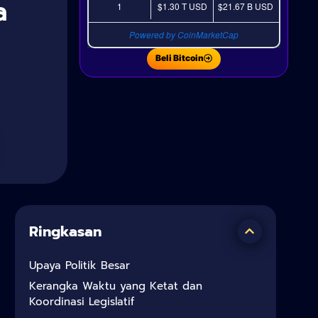
a
1
$1.30 T
USD
$21.67 B
USD
Powered by CoinMarketCap
Beli Bitcoin
Ringkasan
Upaya Politik Besar
Kerangka Waktu yang Ketat dan
Koordinasi Legislatif