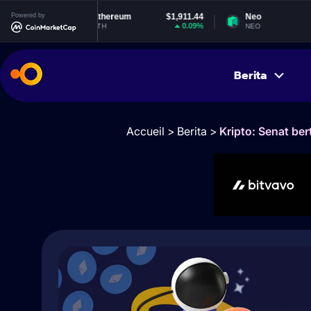
Powered by
Ethereum
$1,911.44
Neo
$1.83
0.09%
-1.5%
ETH
NEO
Berita
Accueil
>
Berita
>
Kripto: Senat be