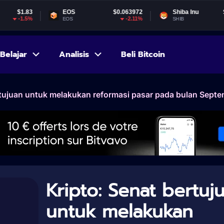
EOS
$0.063972
Shiba Inu
$0.000005
-2.11%
-1.76%
EOS
SHIB
Belajar
Analisis
Beli Bitcoin
rtujuan untuk melakukan reformasi pasar pada bulan Sept
Kripto: Senat bertuj
untuk melakukan