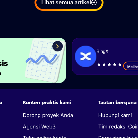
Lihat semua artikel
BingX
sis
Melih
o
a
Konten praktis kami
Tautan berguna
Dorong proyek Anda
Hubungi kami
Agensi Web3
Tim redaksi Coi
Toko online kripto
Pernyataan hu