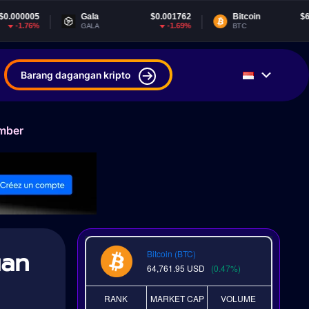
Gala
$0.001762
Bitcoin
$64,761.95
-1.69%
0.47%
GALA
BTC
Barang dagangan kripto
ember
uan
Bitcoin (BTC)
64,761.95
USD
(0.47%)
RANK
MARKET CAP
VOLUME