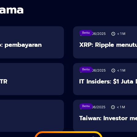
sama
Berita
28/06/2025
< 1
M
o: pembayaran
XRP: Ripple menut
Berita
28/06/2025
< 1
M
STR
IT Insiders: $1 Jut
Berita
27/06/2025
< 1
M
Taiwan: Investor m