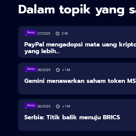
Dalam topik yang 
Berita
30/07/2025
2
M
PayPal mengadopsi mata uang kript
yang lebih...
Berita
28/06/2025
< 1
M
Gemini menawarkan saham token M
Berita
28/06/2025
< 1
M
Serbia: Titik balik menuju BRICS