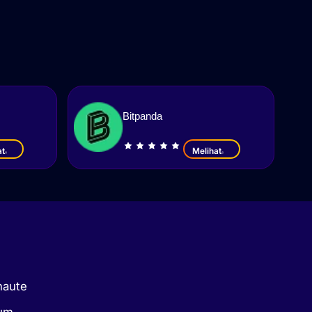
Bitpanda
at
Melihat
naute
kum