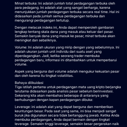
Minat terbuka: Ini adalah jumlah total perdagangan terbuka oleh
para pedagang. Ini adalah alat yang sangat berharga, karena
menunjukkan jumlah perdagangan terbuka secara real time. Hal ini
didasarkan pada jumlah semua perdagangan terbuka dan
mengurangi perdagangan tertutup.
Dengan melacak indeks ini, Anda dapat memperoleh gambaran
lengkap tentang skala dana yang masuk atau keluar dari pasar.
Semakin banyak dana yang masuk ke pasar, minat terbuka akan
meningkat dan sebaliknya.
Volume: Ini adalah ukuran yang mirip dengan yang sebelumnya. Ini
adalah ukuran jumlah unit individu dari suatu aset yang
diperdagangkan. Jadi, ketika seorang trader membuka
perdagangan baru, informasi ini ditambahkan untuk memperbarui
volume.
Aspek yang berguna dari volume adalah mengukur kekuatan pasar
dan oleh karena itu tingkat volatilitas.
Bahaya dilikuidasi
Tiga istilah pertama untuk perdagangan mata uang kripto berjangka
terutama didasarkan pada analisis pasar sebelum berinvestasi.
Sekarang kita akan membahas beberapa di antaranya yang
berhubungan dengan kapan perdagangan dibuka:
Leverage: ini adalah alat yang dapat berguna dan memberikan
keuntungan besar. Pada saat yang sama, ini bisa menjadi sangat
buruk jika digunakan secara tidak bertanggung jawab. Ketika Anda
membuka perdagangan, Anda dapat bermain dengan tingkat
leverage. Semakin tinggi leverage, semakin besar pergerakan naik