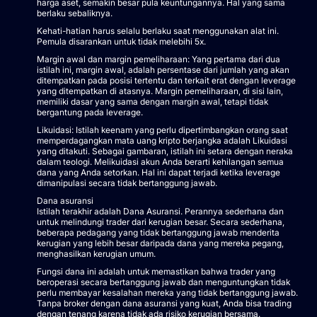
harga aset, semakin besar pula keuntungannya. Hal yang sama
berlaku sebaliknya.
Kehati-hatian harus selalu berlaku saat menggunakan alat ini.
Pemula disarankan untuk tidak melebihi 5x.
Margin awal dan margin pemeliharaan: Yang pertama dari dua
istilah ini, margin awal, adalah persentase dari jumlah yang akan
ditempatkan pada posisi tertentu dan terkait erat dengan leverage
yang ditempatkan di atasnya. Margin pemeliharaan, di sisi lain,
memiliki dasar yang sama dengan margin awal, tetapi tidak
bergantung pada leverage.
Likuidasi: Istilah keenam yang perlu dipertimbangkan orang saat
memperdagangkan mata uang kripto berjangka adalah Likuidasi
yang ditakuti. Sebagai gambaran, istilah ini setara dengan neraka
dalam teologi. Melikuidasi akun Anda berarti kehilangan semua
dana yang Anda setorkan. Hal ini dapat terjadi ketika leverage
dimanipulasi secara tidak bertanggung jawab.
Dana asuransi
Istilah terakhir adalah Dana Asuransi. Perannya sederhana dan
untuk melindungi trader dari kerugian besar. Secara sederhana,
beberapa pedagang yang tidak bertanggung jawab menderita
kerugian yang lebih besar daripada dana yang mereka pegang,
menghasilkan kerugian umum.
Fungsi dana ini adalah untuk memastikan bahwa trader yang
beroperasi secara bertanggung jawab dan menguntungkan tidak
perlu membayar kesalahan mereka yang tidak bertanggung jawab.
Tanpa broker dengan dana asuransi yang kuat, Anda bisa trading
dengan tenang karena tidak ada risiko kerugian bersama.