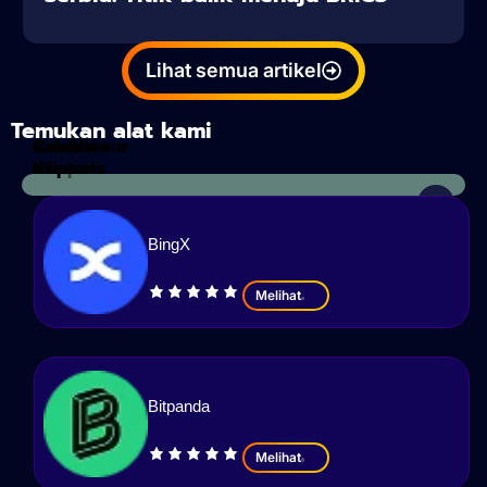
Lihat semua artikel
Temukan alat kami
Calculateur
Analisis
d'impots
Kripto
BingX
Melihat
Bitpanda
Melihat