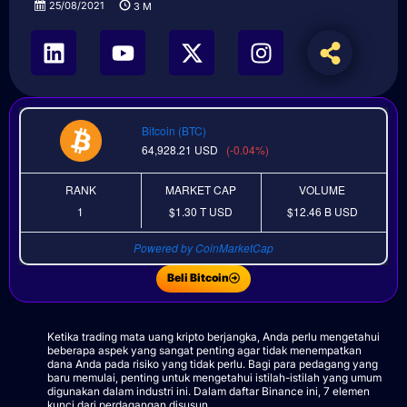
25/08/2021
3
M
Bitcoin (BTC)
64,928.21
USD
(-0.04%)
RANK
MARKET CAP
VOLUME
1
$1.30 T
USD
$12.46 B
USD
Powered by CoinMarketCap
Beli Bitcoin
Ketika trading mata uang kripto berjangka, Anda perlu mengetahui
beberapa aspek yang sangat penting agar tidak menempatkan
dana Anda pada risiko yang tidak perlu. Bagi para pedagang yang
baru memulai, penting untuk mengetahui istilah-istilah yang umum
digunakan dalam industri ini. Dalam daftar Binance ini, 7 elemen
kunci dari perdagangan disusun.