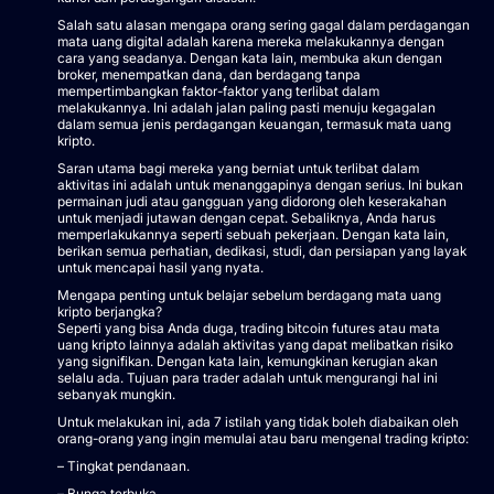
Salah satu alasan mengapa orang sering gagal dalam perdagangan
mata uang digital adalah karena mereka melakukannya dengan
cara yang seadanya. Dengan kata lain, membuka akun dengan
broker, menempatkan dana, dan berdagang tanpa
mempertimbangkan faktor-faktor yang terlibat dalam
melakukannya. Ini adalah jalan paling pasti menuju kegagalan
dalam semua jenis perdagangan keuangan, termasuk mata uang
kripto.
Saran utama bagi mereka yang berniat untuk terlibat dalam
aktivitas ini adalah untuk menanggapinya dengan serius. Ini bukan
permainan judi atau gangguan yang didorong oleh keserakahan
untuk menjadi jutawan dengan cepat. Sebaliknya, Anda harus
memperlakukannya seperti sebuah pekerjaan. Dengan kata lain,
berikan semua perhatian, dedikasi, studi, dan persiapan yang layak
untuk mencapai hasil yang nyata.
Mengapa penting untuk belajar sebelum berdagang mata uang
kripto berjangka?
Seperti yang bisa Anda duga, trading bitcoin futures atau mata
uang kripto lainnya adalah aktivitas yang dapat melibatkan risiko
yang signifikan. Dengan kata lain, kemungkinan kerugian akan
selalu ada. Tujuan para trader adalah untuk mengurangi hal ini
sebanyak mungkin.
Untuk melakukan ini, ada 7 istilah yang tidak boleh diabaikan oleh
orang-orang yang ingin memulai atau baru mengenal trading kripto:
– Tingkat pendanaan.
– Bunga terbuka.