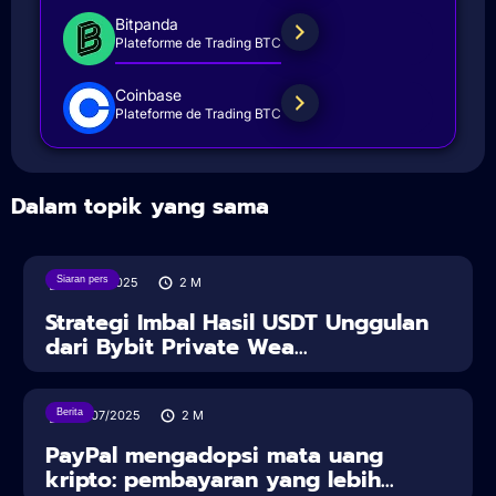
Bitpanda
Plateforme de Trading BTC
Coinbase
Plateforme de Trading BTC
Dalam topik yang sama
Siaran pers
18/08/2025
2
M
Strategi Imbal Hasil USDT Unggulan
dari Bybit Private Wea...
Berita
30/07/2025
2
M
PayPal mengadopsi mata uang
kripto: pembayaran yang lebih...