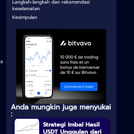
Langkah-langkah dan rekomendasi
keselamatan
Kesimpulan
n
ka
Anda mungkin juga menyukai
:
Strategi Imbal Hasil
,
USDT Unggulan dari