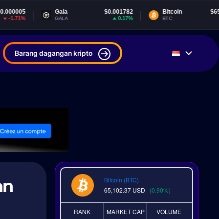
Gala
$0.001782
Bitcoin
$65,102.37
0.17%
0.89%
GALA
BTC
Barang dagangan kripto
an
Bitcoin (BTC)
65,102.37
USD
(0.90%)
RANK
MARKET CAP
VOLUME