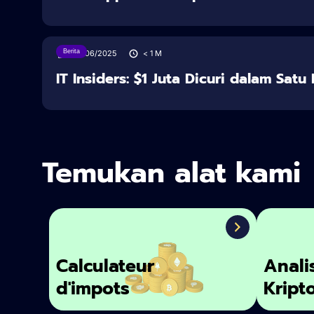
Berita
28/06/2025
< 1
M
IT Insiders: $1 Juta Dicuri dalam Sat
Temukan alat kami
Calculateur
Anali
d'impots
Kript