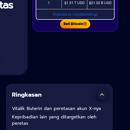
tas
1
$1.31 T
USD
$21.32 B
USD
Powered by CoinMarketCap
Beli Bitcoin
Ringkasan
Vitalik Buterin dan peretasan akun X-nya
Kepribadian lain yang ditargetkan oleh
peretas