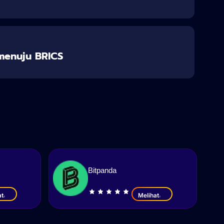
 menuju BRICS
Bitpanda
at
Melihat