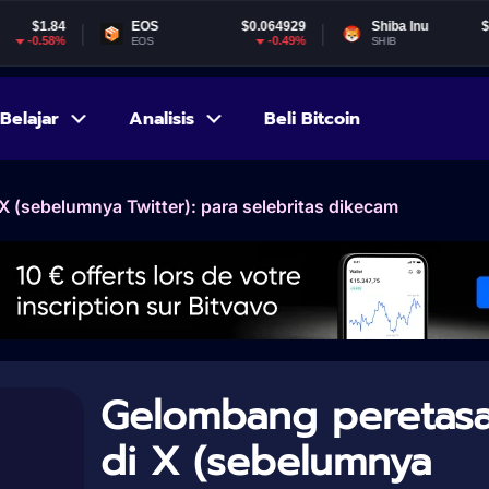
EOS
$0.064929
Shiba Inu
$0.000005
-0.49%
-1.71%
EOS
SHIB
Belajar
Analisis
Beli Bitcoin
 (sebelumnya Twitter): para selebritas dikecam
Gelombang peretas
di X (sebelumnya