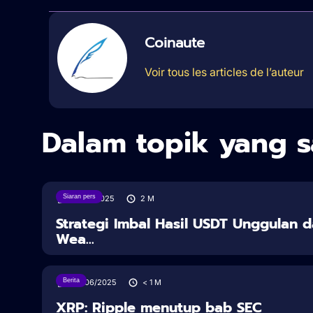
Coinaute
Voir tous les articles de l’auteur
Dalam topik yang 
Siaran pers
18/08/2025
2
M
Strategi Imbal Hasil USDT Unggulan d
Wea...
Berita
28/06/2025
< 1
M
XRP: Ripple menutup bab SEC