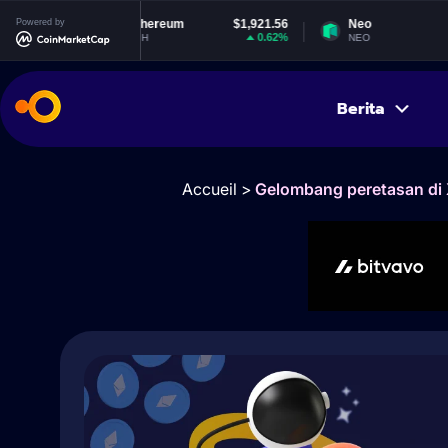
Powered by
Ethereum
$1,921.56
Neo
$1.84
0.62%
-0.58%
ETH
NEO
Berita
Accueil
>
Gelombang peretasan di X