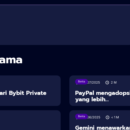
sama
Berita
30/07/2025
2
M
ari Bybit Private
PayPal mengadopsi
yang lebih...
Berita
28/06/2025
< 1
M
Gemini menawarka