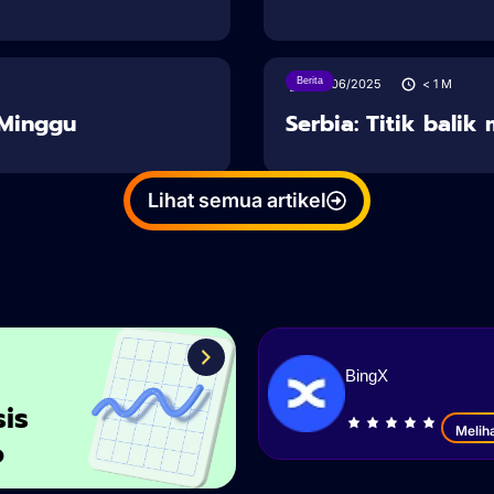
Berita
28/06/2025
< 1
M
u Minggu
Serbia: Titik balik
Lihat semua artikel
BingX
sis
Melih
o