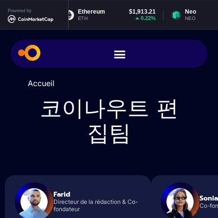
$0.999357
Powered by
Ethereum
$1,913.21
Neo
0.04%
0.22%
ETH
NEO
Accueil
>
코이나우트 편집팀
코이나우트 편
집팀
Farid
Sonia
Directeur de la rédaction & Co-
Co-fon
fondateur