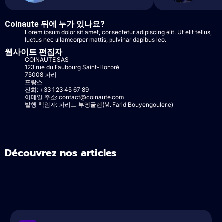
Coinaute 뒤에 누가 있나요?
Lorem ipsum dolor sit amet, consectetur adipiscing elit. Ut elit tellus,
luctus nec ullamcorper mattis, pulvinar dapibus leo.
웹사이트 편집자
COINAUTE SAS
123 rue du Faubourg Saint-Honoré
75008 파리
프랑스
전화: +33 1 23 45 67 89
이메일 주소:
contact@coinaute.com
발행 책임자: 파리드 부옝굴렌(M. Farid Bouyengoulene)
Découvrez nos articles