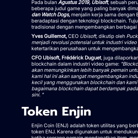
Pada bulan
Agustus 2019, Ubisoft
, sebuah per
beberapa judul game yang paling banyak dimai
dan Watch Dogs,
menjalin kerja sama dengan E
beradaptasi dengan teknologi blockchain. Tuju
tradisional dengan mengembangkan berbagai m
Yves Guillemot,
CEO
Ubisoft,
dikutip oleh
Puck
menjadi revolusi potensial untuk industri vide
ketertarikan perusahaan untuk mengembangkan 
CFO Ubisoft, Frédérick Duguet
, juga dilaporka
blockchain dalam industri video game:
"Blockc
akan memungkinkan lebih banyak pemain untuk
kami hal ini akan sangat mengembangkan indus
kecil yang menggunakan blockchain dan kami
bagaimana blockchain dapat berdampak pada ind
sini. "
Token Enjin
Enjin Coin (ENJ) adalah token utilitas yang b
token ENJ. Karena digunakan untuk mendukung s
ketika seorang pemain mendapatkan item, m