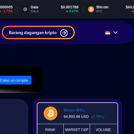
Gala
$0.001788
Bitcoin
$64,981.45
0.67%
0.69%
GALA
BTC
Barang dagangan kripto
Bitcoin (BTC)
64,993.98
USD
(0.79%)
n
RANK
MARKET CAP
VOLUME