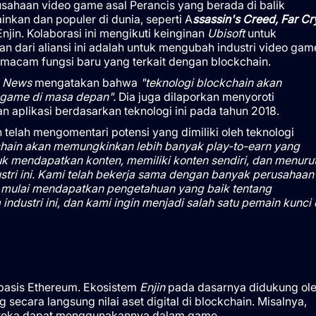
usahaan video game asal Perancis yang berada di balik
nkan dan populer di dunia, seperti A
ssassin's Creed, Far Cr
njin. Kolaborasi ini mengikuti keinginan
Ubisoft
untuk
an dari aliansi ini adalah untuk mengubah industri video gam
acam fungsi baru yang terkait dengan blockchain.
 News
mengatakan bahwa
"teknologi blockchain akan
o game di masa depan".
Dia juga dilaporkan menyoroti
aplikasi berdasarkan teknologi ini pada tahun 2018.
n telah mengomentari potensi yang dimiliki oleh teknologi
hain akan memungkinkan lebih banyak play-to-earn yang
 mendapatkan konten, memiliki konten sendiri, dan menuru
tri ini. Kami telah bekerja sama dengan banyak perusahaan
 mulai mendapatkan pengetahuan yang baik tentang
ustri ini, dan kami ingin menjadi salah satu pemain kunci 
erbasis Ethereum. Ekosistem
Enjin
pada dasarnya didukung ol
ecara langsung nilai aset digital di blockchain. Misalnya,
ereka dapat menggunakannya dalam game,