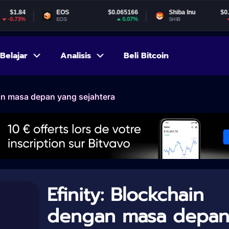
EOS
$0.065166
Shiba Inu
$0.000005
0.07%
-1.73%
EOS
SHIB
Belajar
Analisis
Beli Bitcoin
an masa depan yang sejahtera
Efinity: Blockchain
dengan masa depa