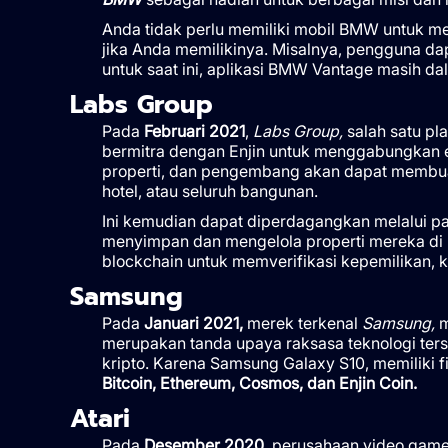
Anda tidak perlu memiliki mobil BMW untuk m
jika Anda memilikinya. Misalnya, pengguna 
untuk saat ini, aplikasi BMW Vantage masih dal
Labs Group
Pada
Februari 2021
,
Labs Group,
salah satu pla
bermitra dengan Enjin untuk menggabungkan 
properti, dan pengembang akan dapat membuat
hotel, atau seluruh bangunan.
Ini kemudian dapat diperdagangkan melalui pas
menyimpan dan mengelola properti mereka di
blockchain untuk memverifikasi kepemilikan, k
Samsung
Pada
Januari 2021,
merek terkenal
Samsung,
m
merupakan tanda upaya raksasa teknologi ters
kripto. Karena Samsung Galaxy S10, memiliki 
Bitcoin, Ethereum, Cosmos, dan Enjin Coin.
Atari
Pada
Desember 2020,
perusahaan video game 