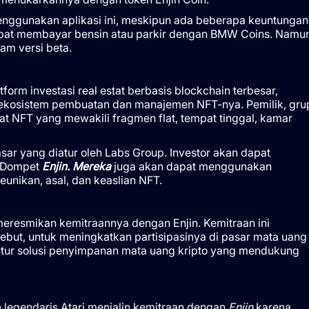
enggunakan aplikasi ini, meskipun ada beberapa keuntungan
dapat membayar bensin atau parkir dengan BMW Coins. Namu
am versi beta.
tform investasi real estat berbasis blockchain terbesar,
ekosistem pembuatan dan manajemen NFT-nya. Pemilik, gru
 NFT yang mewakili fragmen flat, tempat tinggal, kamar
ar yang diatur oleh Labs Group. Investor akan dapat
 Dompet
Enjin. Mereka
juga akan dapat menggunakan
eunikan, asal, dan keaslian NFT.
eresmikan kemitraannya dengan Enjin. Kemitraan ini
ebut, untuk meningkatkan partisipasinya di pasar mata uang
fitur solusi penyimpanan mata uang kripto yang mendukung
legendaris Atari menjalin kemitraan dengan
Enjin
karena