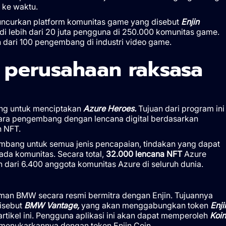
 ke waktu.
eluncurkan platform komunitas game yang disebut
Enjin
lebih dari 20 juta pengguna di 250.000 komunitas game.
h dari 100 pengembang di industri video game.
 perusahaan raksasa
ung untuk menciptakan
Azure Heroes.
Tujuan dari program ini
ra pengembang dengan lencana digital berdasarkan
h NFT.
mbang untuk semua jenis pencapaian, tindakan yang dapat
pada komunitas. Secara total,
32.000 lencana NFT
Azure
ih dari 6.400 anggota komunitas Azure di seluruh dunia.
man BMW secara resmi bermitra dengan Enjin. Tujuannya
isebut
BMW Vantage,
yang akan menggabungkan token
Enji
rtikel ini. Pengguna aplikasi ini akan dapat memperoleh
Koin
 menukarkannya dengan token Enjin Coin.