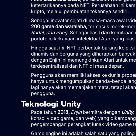
ketertarikannya pada NFT. Perusahaan ini kemb
kripto, melalui pembuatan tokennya sendiri.
Sebagai inovator sejati di masa-masa awal vide
200 game dan waralaba,
termasuk merek-merek
Rudal, dan Pong.
Sebagai hasil dari kemitraan
portofolio kekayaan intelektual Atari yang luas.
Hingga saat ini, NFT berbentuk barang koleksi 
dinamis dan berguna yang diharapkan banyak o
dengan Enjin ini memungkinkan Atari untuk me
terdesentralisasi dan NFT di masa depan.
Pengguna akan memiliki akses ke dunia proper
hanya untuk mengumpulkan benda-benda langka
lagi hanya akan memanjakan mata, tetapi akan 
pengguna.
Teknologi Unity
Pada tahun
2018,
Enjin
bermitra dengan
Unity.
konsol video game, dan web) yang dikembangk
pengembangan perangkat lunak video game ter
Game engine ini adalah salah satu yang pali