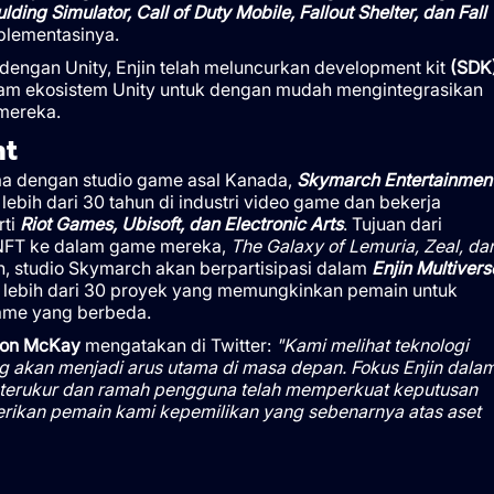
ng Simulator, Call of Duty Mobile, Fallout Shelter, dan Fall
lementasinya.
ngan Unity, Enjin telah meluncurkan development kit
(SDK)
am ekosistem Unity untuk dengan mudah mengintegrasikan
mereka.
nt
ma dengan studio game asal Kanada,
Skymarch Entertainmen
bih dari 30 tahun di industri video game dan bekerja
rti
Riot Games, Ubisoft, dan Electronic Arts
. Tujuan dari
n NFT ke dalam game mereka,
The Galaxy of Lemuria, Zeal, da
n, studio Skymarch akan berpartisipasi dalam
Enjin Multivers
 lebih dari 30 proyek yang memungkinkan pemain untuk
ame yang berbeda.
hon McKay
mengatakan di Twitter:
"Kami melihat teknologi
ng akan menjadi arus utama di masa depan. Fokus Enjin dala
 terukur dan ramah pengguna telah memperkuat keputusan
ikan pemain kami kepemilikan yang sebenarnya atas aset