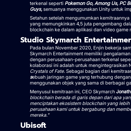
terkenal seperti
Pokemon Go, Among Us, PC Buldi
Guys,
semuanya menggunakan Unity untuk imp
Setahun setelah mengumumkan kemitraannya de
yang memungkinkan 4,5 juta pengembang dal
blockchain ke dalam aplikasi dan video game 
Studio Skymarch Entertainme
Pada bulan November 2020, Enjin bekerja sa
Skymarch Entertainment memiliki pengalaman le
dengan perusahaan-perusahaan terkenal sepe
kolaborasi ini adalah untuk mengintegrasika
Crystals of Fate.
Sebagai bagian dari kemitraa
s
ebuah jaringan game yang terhubung dengan
menggunakan objek yang sama di berbagai g
Menyusul kemitraan ini, CEO Skymarch
Jonat
blockchain berada di garis depan dari apa ya
menciptakan ekosistem blockchain yang lebih
perusahaan kami untuk bergabung dan member
mereka."
Ubisoft