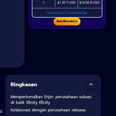
1
$1.30 T
USD
$18.92 B
USD
Powered by CoinMarketCap
Beli Bitcoin
Ringkasan
Memperkenalkan Enjin: perusahaan sukses
di balik Efinity Efinity
Kolaborasi dengan perusahaan raksasa
si