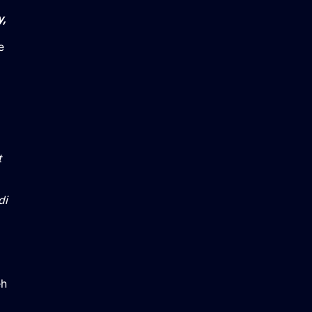
y,
e
t
di
eh