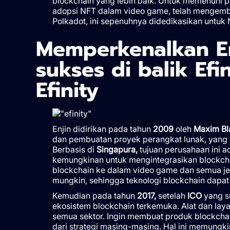
blockchain yang lebih baik. Untuk memenuhi p
adopsi NFT dalam video game, telah mengemb
Polkadot, ini sepenuhnya didedikasikan untuk N
Memperkenalkan En
sukses di balik Efin
Efinity
Enjin didirikan pada tahun
2009
oleh
Maxim Bl
dan pembuatan proyek perangkat lunak, yang b
Berbasis di
Singapura,
tujuan perusahaan ini
kemungkinan untuk mengintegrasikan blockcha
blockchain ke dalam video game dan semua jen
mungkin, sehingga teknologi blockchain dapat
Kemudian pada tahun
2017,
setelah
ICO
yang s
ekosistem blockchain terkemuka. Alat dan lay
semua sektor. Ingin membuat produk blockchai
dari strategi masing-masing. Hal ini memungk