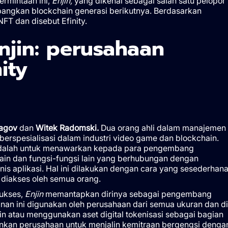
ermintaan ini,
Enjin,
yang dikenal sebagai salah satu pelopor
angkan blockchain generasi berikutnya. Berdasarkan
FT dan disebut Efinity.
jin: perusahaan
ity
agov
dan
Witek Radomski.
Dua orang ahli dalam manajemen
erspesialisasi dalam industri video game dan blockchain.
 adalah untuk menawarkan kepada para pengembang
in dan fungsi-fungsi lain yang berhubungan dengan
is aplikasi. Hal ini dilakukan dengan cara yang sesederhan
 diakses oleh semua orang.
ukses,
Enjin
memantapkan dirinya sebagai pengembang
anan ini digunakan oleh perusahaan dari semua ukuran dan di
n atau menggunakan aset digital tokenisasi sebagai bagian
inkan perusahaan untuk menjalin kemitraan bergengsi denga