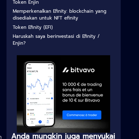
Token Enjin
Memperkenalkan Efinity: blockchain yang
disediakan untuk NFT efinity
Token Efinity (EFI)
Haruskah saya berinvestasi di Efinity /
Enjin?
a
Anda mungkin juga menyukai
n