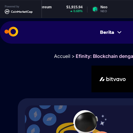
Powered by
Ethereum
$1,915.94
Neo
$1.84
0.68%
-0.73%
ETH
NEO
Berita
Accueil
>
Efinity: Blockchain deng