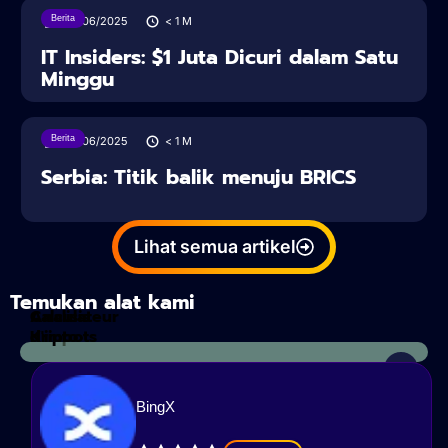
Berita
28/06/2025
< 1
M
IT Insiders: $1 Juta Dicuri dalam Satu
Minggu
Berita
28/06/2025
< 1
M
Serbia: Titik balik menuju BRICS
Lihat semua artikel
Temukan alat kami
Calculateur
Analisis
d'impots
Kripto
BingX