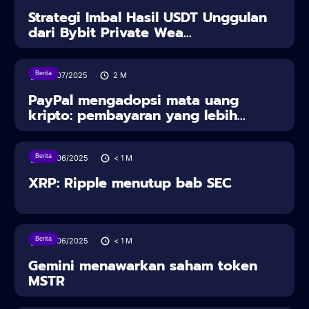
Strategi Imbal Hasil USDT Unggulan
dari Bybit Private Wea...
Berita
30/07/2025
2
M
PayPal mengadopsi mata uang
kripto: pembayaran yang lebih...
Berita
28/06/2025
< 1
M
XRP: Ripple menutup bab SEC
Berita
28/06/2025
< 1
M
Gemini menawarkan saham token
MSTR