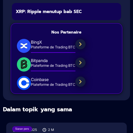
XRP: Ripple menutup bab SEC
Nos Partenaire
BingX
Plateforme de Trading BTC
Bitpanda
Plateforme de Trading BTC
Coinbase
Plateforme de Trading BTC
Dalam topik yang sama
Siaran pers
18/08/2025
2
M