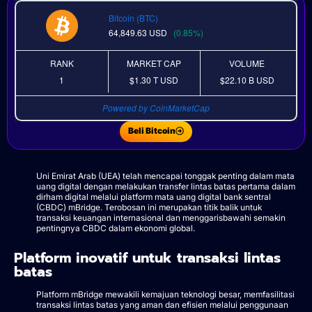
Bitcoin (BTC)
64,849.63
USD
(0.85%)
RANK
MARKET CAP
VOLUME
1
$1.30 T
USD
$22.10 B
USD
Powered by CoinMarketCap
Beli Bitcoin
Uni Emirat Arab (UEA) telah mencapai tonggak penting dalam mata
uang digital dengan melakukan transfer lintas batas pertama dalam
dirham digital melalui platform mata uang digital bank sentral
(CBDC) mBridge. Terobosan ini merupakan titik balik untuk
transaksi keuangan internasional dan menggarisbawahi semakin
pentingnya CBDC dalam ekonomi global.
Platform inovatif untuk transaksi lintas
batas
Platform mBridge mewakili kemajuan teknologi besar, memfasilitasi
transaksi lintas batas yang aman dan efisien melalui penggunaan