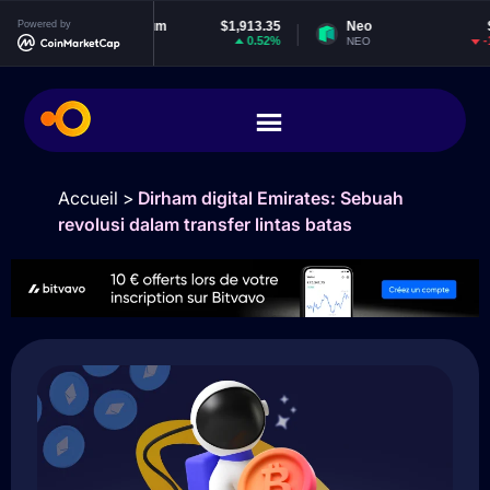
Powered by
Ethereum
$1,913.35
Neo
$1.83
0.52%
-1.07%
ETH
NEO
Accueil
>
Dirham digital Emirates: Sebuah
revolusi dalam transfer lintas batas