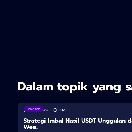
Dalam topik yang 
Siaran pers
18/08/2025
2
M
Strategi Imbal Hasil USDT Unggulan d
Wea...