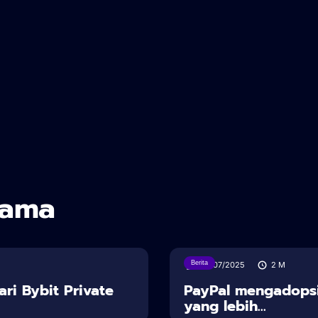
sama
Berita
30/07/2025
2
M
ari Bybit Private
PayPal mengadopsi
yang lebih...