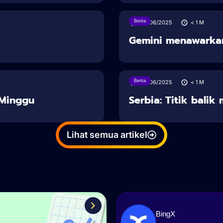
Berita
28/06/2025
< 1
M
Gemini menawarka
Berita
28/06/2025
< 1
M
u Minggu
Serbia: Titik balik
Lihat semua artikel
BingX