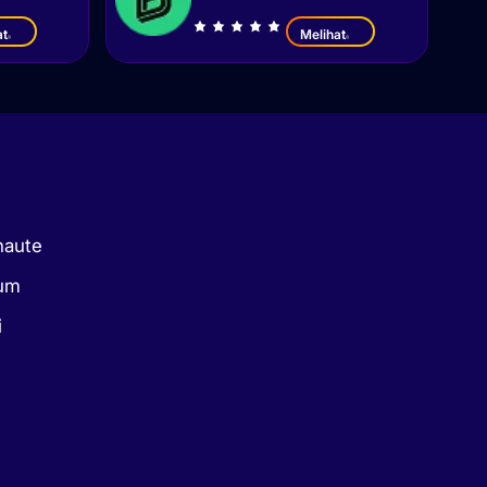
at
Melihat
naute
kum
i