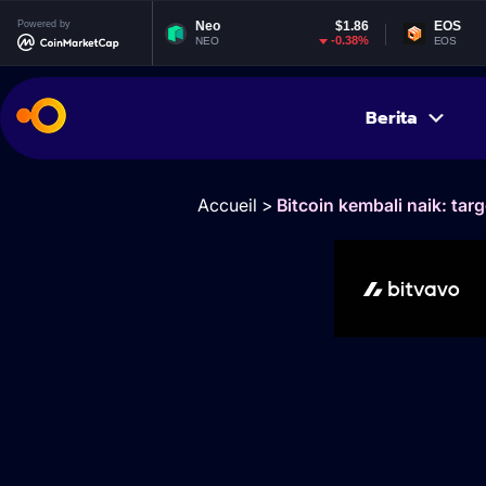
1,905.74
Powered by
Neo
$1.86
EOS
$0.
1.85%
-0.38%
NEO
EOS
Berita
Accueil
>
Bitcoin kembali naik: ta