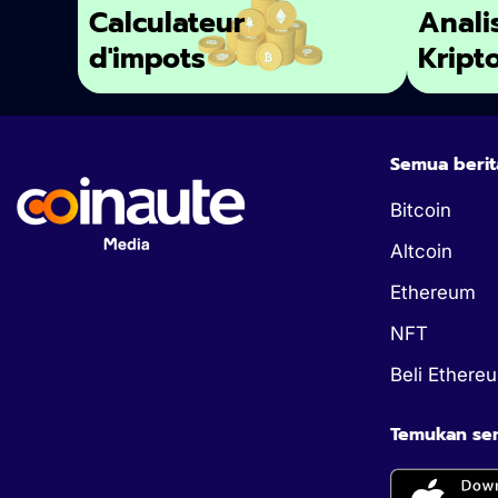
Calculateur
Anali
d'impots
Kript
Semua berit
Bitcoin
Altcoin
Ethereum
NFT
Beli Ethere
Temukan semu