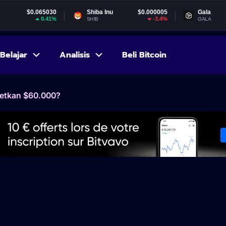
065030
Shiba Inu
$0.000005
Gala
$0.0
0.41%
-3.4%
SHIB
GALA
Belajar
Analisis
Beli Bitcoin
rgetkan $60.000?