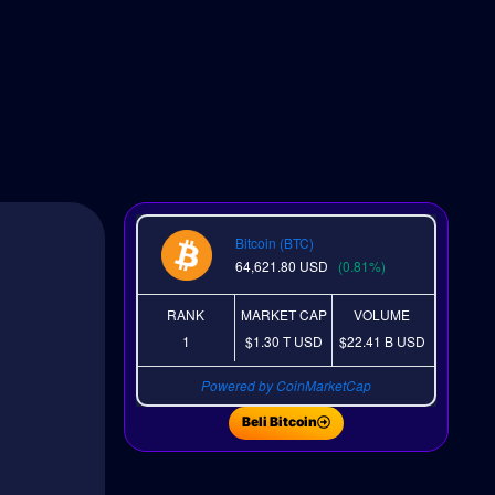
Bitcoin (BTC)
64,621.80
USD
(0.81%)
RANK
MARKET CAP
VOLUME
1
$1.30 T
USD
$22.41 B
USD
Powered by CoinMarketCap
Beli Bitcoin