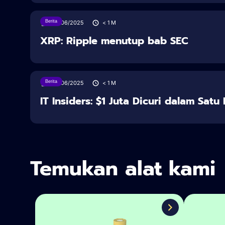
Berita
28/06/2025
< 1
M
XRP: Ripple menutup bab SEC
Berita
28/06/2025
< 1
M
IT Insiders: $1 Juta Dicuri dalam Sat
Temukan alat kami