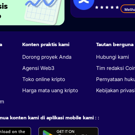
sis
Melih
o
a
Konten praktis kami
Tautan berguna
Dorong proyek Anda
Hubungi kami
Agensi Web3
Tim redaksi Coi
Toko online kripto
Pernyataan hu
Harga mata uang kripto
Kebijakan privas
um
a konten kami di aplikasi mobile kami : :