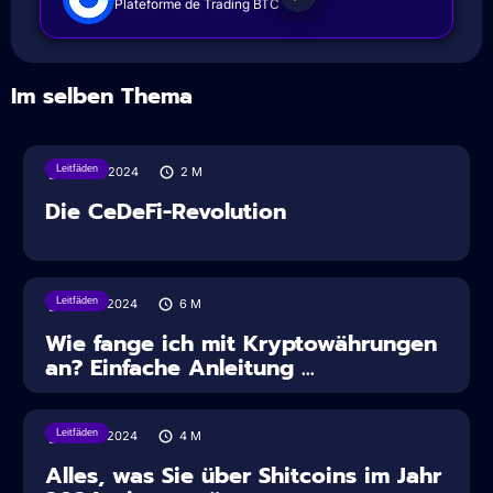
Plateforme de Trading BTC
Im selben Thema
Leitfäden
05/07/2024
2
M
Die CeDeFi-Revolution
Leitfäden
16/04/2024
6
M
Wie fange ich mit Kryptowährungen
an? Einfache Anleitung ...
Leitfäden
16/04/2024
4
M
Alles, was Sie über Shitcoins im Jahr