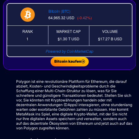
Bitcoin (BTC)
64,965.32
USD
(-0.42%)
RANK
MARKET CAP
VOLUME
1
$1.30 T
USD
$17.27 B
USD
Powered by CoinMarketCap
Bitcoin kaufen
Polygon ist eine revolutionäre Plattform für Ethereum, die darauf
abzielt, Kosten- und Geschwindigkeitsprobleme durch die
Schaffung einer Multi-Chain-Struktur zu lösen, was für Sie
schnellere und günstigere Transaktionen bedeutet. Stellen Sie sich
vor, Sie könnten mit Kryptowährungen handeln oder mit
dezentralen Anwendungen (DApps) interagieren, ohne stundenlang
warten oder exorbitante Gebühren zahlen zu müssen. Hier kommt
MetaMask ins Spiel, eine digitale Krypto-Wallet, mit der Sie nicht
nur Ihre digitalen Assets speichern und verwalten, sondern auch
auf das dezentrale Ökosystem von Ethereum und jetzt auch auf das
von Polygon zugreifen können.