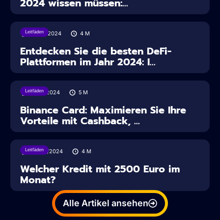
2024 wissen müssen:...
Leitfäden
16/04/2024
4
M
Entdecken Sie die besten DeFi-
Plattformen im Jahr 2024: I...
Leitfäden
11/04/2024
5
M
Binance Card: Maximieren Sie Ihre
Vorteile mit Cashback, ...
Leitfäden
30/03/2024
4
M
Welcher Kredit mit 2500 Euro im
Monat?
Alle Artikel ansehen