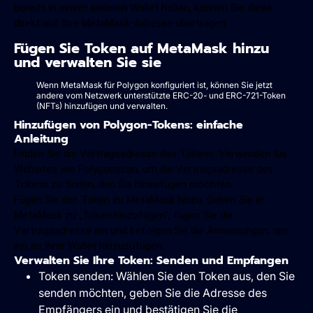
bereits in einem anderen Wallet haben, können Sie diese
direkt auf Ihre MetaMask-Adresse übertragen.
Fügen Sie Token auf MetaMask hinzu
und verwalten Sie sie
Wenn MetaMask für Polygon konfiguriert ist, können Sie jetzt
andere vom Netzwerk unterstützte ERC-20- und ERC-721-Token
(NFTs) hinzufügen und verwalten.
Hinzufügen von Polygon-Tokens: einfache
Anleitung
Finden Sie die Vertragsadresse des Tokens: Verwenden Sie
Websites wie Polygonscan, um die Vertragsadresse des
Tokens zu finden, den Sie hinzufügen möchten.
Fügen Sie den Token zu MetaMask hinzu: Gehen Sie in
MetaMask zu „Token hinzufügen“, fügen Sie die
Vertragsadresse ein und befolgen Sie die Anweisungen, um
ihn zu Ihrer Wallet hinzuzufügen.
Verwalten Sie Ihre Token: Senden und Empfangen
Token senden: Wählen Sie den Token aus, den Sie
senden möchten, geben Sie die Adresse des
Empfängers ein und bestätigen Sie die