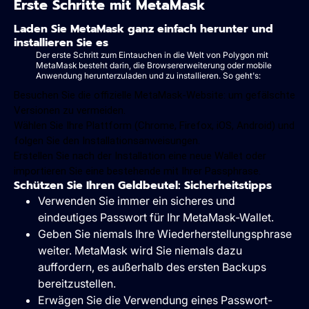
Erste Schritte mit MetaMask
Laden Sie MetaMask ganz einfach herunter und
installieren Sie es
Der erste Schritt zum Eintauchen in die Welt von Polygon mit
MetaMask besteht darin, die Browsererweiterung oder mobile
Anwendung herunterzuladen und zu installieren. So geht's:
Besuchen Sie die offizielle MetaMask-Website: um gefälschte
Versionen zu vermeiden.
Wählen Sie Ihre Plattform (Chrome, Firefox, iOS, Android) und
folgen Sie den Installationsanweisungen.
Erstellen Sie nach der Installation eine neue Wallet oder
importieren Sie eine bestehende mit Ihrer Passphrase.
Schützen Sie Ihren Geldbeutel: Sicherheitstipps
Verwenden Sie immer ein sicheres und
eindeutiges Passwort für Ihr MetaMask-Wallet.
Geben Sie niemals Ihre Wiederherstellungsphrase
weiter. MetaMask wird Sie niemals dazu
auffordern, es außerhalb des ersten Backups
bereitzustellen.
Erwägen Sie die Verwendung eines Passwort-