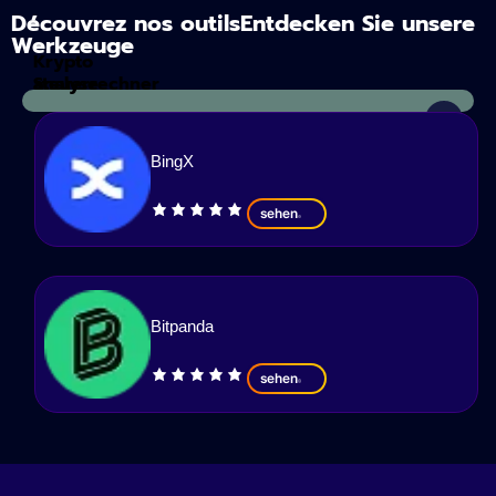
Découvrez nos outilsEntdecken Sie unsere
Werkzeuge
Krypto
Steuerrechner
analyse
BingX
sehen
Bitpanda
sehen