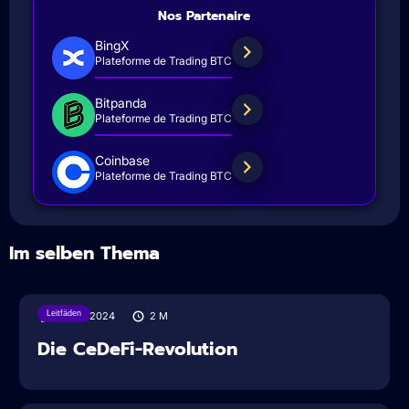
Nos Partenaire
BingX
Plateforme de Trading BTC
Bitpanda
Plateforme de Trading BTC
Coinbase
Plateforme de Trading BTC
Im selben Thema
Leitfäden
05/07/2024
2
M
Die CeDeFi-Revolution