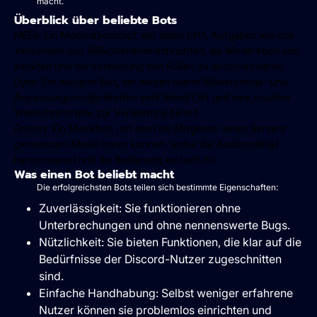
macht.
Überblick über beliebte Bots
MEE6: Ein Moderationsbot, der dabei hilft, Aufgaben wie das
Versenden von Willkommensnachrichten, die Moderation von
Inhalten und die Verwaltung von Rollen zu automatisieren.
Dyno: Ein weiterer Bot, der wegen seiner Moderations- und
Anpassungsmöglichkeiten sehr beliebt ist und eine intuitive
Webschnittstelle zur Verwaltung bietet.
Groovy: Ein Musikbot, mit dem die Mitglieder eines Servers
gemeinsam Musik hören können, wobei die Audioqualität
hervorragend und die Bedienung einfach ist.
Was einen Bot beliebt macht
Die erfolgreichsten Bots teilen sich bestimmte Eigenschaften:
Zuverlässigkeit: Sie funktionieren ohne
Unterbrechungen und ohne nennenswerte Bugs.
Nützlichkeit: Sie bieten Funktionen, die klar auf die
Bedürfnisse der Discord-Nutzer zugeschnitten
sind.
Einfache Handhabung: Selbst weniger erfahrene
Nutzer können sie problemlos einrichten und