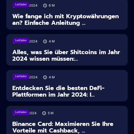
Leitfäden
16/04/2024
6
M
Wie fange ich mit Kryptowährungen
an? Einfache Anleitung ...
Leitfäden
16/04/2024
4
M
Alles, was Sie über Shitcoins im Jahr
2024 wissen müssen:...
Leitfäden
16/04/2024
4
M
Entdecken Sie die besten DeFi-
Plattformen im Jahr 2024: I...
Leitfäden
11/04/2024
5
M
Binance Card: Maximieren Sie Ihre
Vorteile mit Cashback, ...