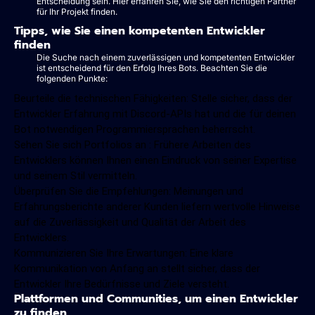
Entscheidung sein. Hier erfahren Sie, wie Sie den richtigen Partner
für Ihr Projekt finden.
Tipps, wie Sie einen kompetenten Entwickler
finden
Die Suche nach einem zuverlässigen und kompetenten Entwickler
ist entscheidend für den Erfolg Ihres Bots. Beachten Sie die
folgenden Punkte:
Beurteile die technischen Fähigkeiten: Stelle sicher, dass der
Entwickler Erfahrung mit Discord-APIs hat und die für deinen
Bot notwendigen Programmiersprachen beherrscht.
Sehen Sie sich Portfolios an : Frühere Arbeiten des
Entwicklers können Ihnen einen Eindruck von seiner Expertise
und seinem Stil vermitteln.
Überprüfen Sie die Empfehlungen: Meinungen und
Erfahrungsberichte anderer Kunden liefern wertvolle Hinweise
auf die Zuverlässigkeit und Qualität der Arbeit des
Entwicklers.
Kommunizieren Sie Ihre Erwartungen: Eine klare
Kommunikation von Anfang an stellt sicher, dass der
Entwickler Ihre Bedürfnisse und Ziele versteht.
Plattformen und Communities, um einen Entwickler
zu finden