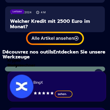
Leitfäden
30/03/2024
4
M
Welcher Kredit mit 2500 Euro im
Monat?
Alle Artikel ansehen
Découvrez nos outilsEntdecken Sie unsere
Werkzeuge
Krypto
Steuerrechner
analyse
BingX
sehen