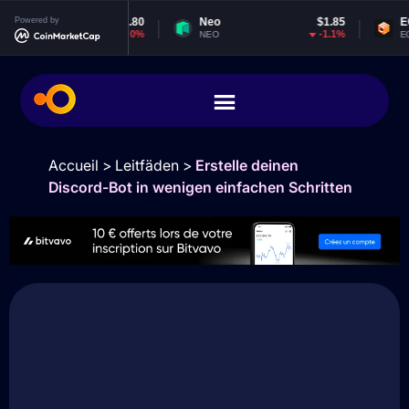
$1,911.80
Powered by
Neo
$1.85
EOS
$
0%
-1.1%
NEO
EOS
Accueil
>
Leitfäden
>
Erstelle deinen
Discord-Bot in wenigen einfachen Schritten