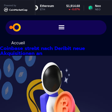
Zum
$0.999183
Powered by
Ethereum
$1,914.68
Neo
Inhalt
-0.02%
-0.07%
ETH
NEO
springen
Accueil
> Tag:
15. Mai 2025
Coinbase strebt nach Deribit neue
Akquisitionen an