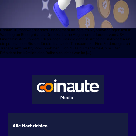
Donald Trumps wachsendes Engagement im Bereich Kryptowährungen löst in
Washington Besorgnis aus. Demokratische Abgeordnete fordern vom US-
Finanzministerium klare Erklärungen über die genaue Art seiner Aktivitäten und
die potenziellen Risiken für die finanzielle Transparenz. Eine Forderung nach
Transparenz bei Krypto-Einnahmen Von NFTs bis zu Meme-Coins: Der
Präsident hat kürzlich eine Reihe von Initiativen im […]
Alle Nachrichten