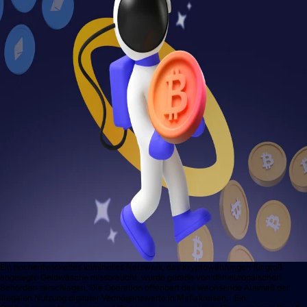
Ein hochentwickeltes kriminelles Netzwerk, das Kryptowährungen für groß
angelegte Geldwäsche missbraucht, wurde gerade von den europäischen
Behörden zerschlagen. Die Operation offenbart das wachsende Ausmaß der
illegalen Nutzung digitaler Vermögenswerte in Mafiakreisen. Ein