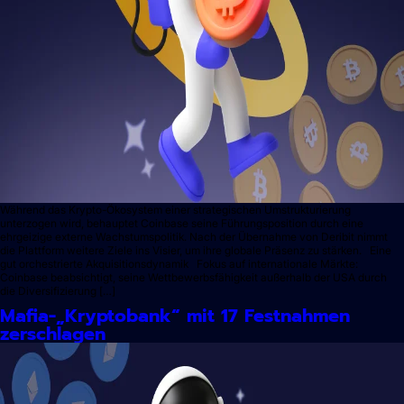
Während das Krypto-Ökosystem einer strategischen Umstrukturierung
unterzogen wird, behauptet Coinbase seine Führungsposition durch eine
ehrgeizige externe Wachstumspolitik. Nach der Übernahme von Deribit nimmt
die Plattform weitere Ziele ins Visier, um ihre globale Präsenz zu stärken. Eine
gut orchestrierte Akquisitionsdynamik Fokus auf internationale Märkte:
Coinbase beabsichtigt, seine Wettbewerbsfähigkeit außerhalb der USA durch
die Diversifizierung […]
Mafia-„Kryptobank“ mit 17 Festnahmen
zerschlagen