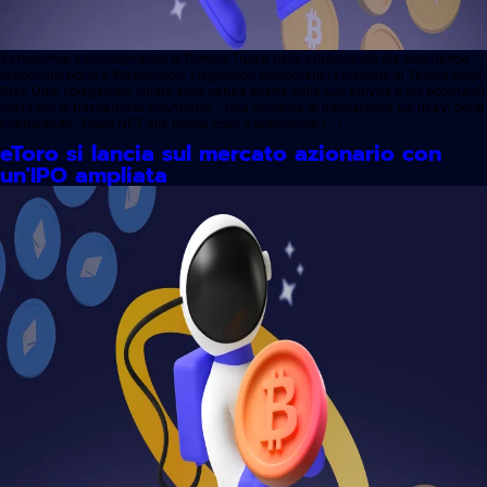
Il crescente coinvolgimento di Donald Trump nelle criptovalute sta suscitando
preoccupazione a Washington. I legislatori democratici chiedono al Tesoro degli
Stati Uniti spiegazioni chiare sulla natura esatta delle sue attività e sui potenziali
rischi per la trasparenza finanziaria. Una richiesta di trasparenza sui ricavi delle
criptovalute Dagli NFT alle meme coin: il presidente […]
eToro si lancia sul mercato azionario con
un'IPO ampliata