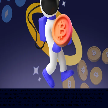
Le autorità europee hanno appena smantellato una sofisticata rete criminale che
sfrutta le criptovalute per riciclare denaro su larga scala. L'operazione rivela la
crescente diffusione dell'uso illecito di asset digitali nei circuiti mafiosi. Una
rete di riciclaggio di denaro strutturata attorno alle criptovalute Una “banca
clandestina” mafiosa: il gruppo altamente organizzato offriva servizi […]