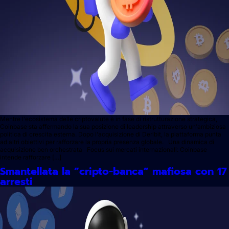
Mentre l'ecosistema delle criptovalute è in fase di ristrutturazione strategica,
Coinbase sta affermando la sua posizione di leadership attraverso un'ambiziosa
politica di crescita esterna. Dopo l'acquisizione di Deribit, la piattaforma punta
ad altri obiettivi per rafforzare la propria presenza globale. Una dinamica di
acquisizione ben orchestrata Focus sui mercati internazionali: Coinbase
intende rafforzare […]
Smantellata la “cripto-banca” mafiosa con 17
arresti