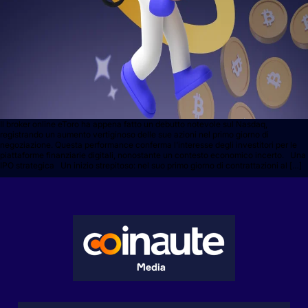
Il broker online eToro ha appena fatto un debutto notevole sul Nasdaq,
registrando un aumento vertiginoso delle sue azioni nel primo giorno di
negoziazione. Questa performance conferma l'interesse degli investitori per le
piattaforme finanziarie digitali, nonostante un contesto economico incerto. Una
IPO strategica Un inizio strepitoso: nel suo primo giorno di contrattazioni al […]