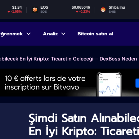
EOS
$0.065046
Shiba Inu
$0.000005
-0.23%
-3.22%
EOS
SHIB
ğrenmek
Analiz
Bitcoin satın al
abilecek En İyi Kripto: Ticaretin Geleceği— DexBoss Neden Bi
Şimdi Satın Alınabil
En İyi Kripto: Ticaret