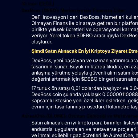
Notcoin (DEĞİL)
DexBoss (DEBO): Merkeziyetsiz Finansta Lider
DeFi inovasyon lideri DexBoss, hizmetleri kullanı
Olmayan Finans ile bir araya getiren bir platform
birlikte yüksek ücretleri ve operasyonel karma
veriyor. Yerel token $DEBO aracılığıyla DexBoss
oluşturur.
Şimdi Satın Alınacak En İyi Kriptoyu Ziyaret Et
DexBoss, yeni başlayan ve uzman yatırımcılara 
tasarımını sunar. Büyük miktarda likidite, en aza
anlaşma yürütme yoluyla güvenli alım satım koşu
değerini artırmak için $DEBO bir geri satın alm
17 turluk ön satışı 0,01 dolardan başlıyor ve 0,0
DexBoss coin şu anda yaklaşık 0,000001100882 $ 
kapsamlı listesine yeni özellikler eklerken, geli
evrim için tasarlanmış prosedürel kilometre taşla
AurealOne (DLUME): Oyunun Geleceği ve Metaverse
Satın alınacak en iyi kripto para birimleri liste
endüstrisi uygulamaları ve metaverse projeleri iç
ve ihmal edilebilir gaz ücretleri ile AurealOne, 