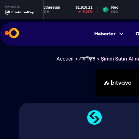
Powered by
Ethereum
$1,910.21
Neo
$1.84
-0.02%
-1.95%
ETH
NEO
Haberler
Ö
Accueil
>
अवर्गीकृत
>
Şimdi Satın Alın