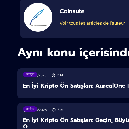
Coinaute
Voir tous les articles de l’auteur
Aynı konu içerisind
अवर्गीकृत
15/05/2025
3
M
En İyi Kripto Ön Satışları: AurealOne R
अवर्गीकृत
12/05/2025
3
M
En İyi Kripto Ön Satışları: Geçin, Bü
O...