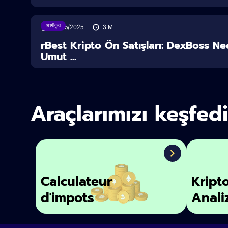
अवर्गीकृत
07/05/2025
3
M
rBest Kripto Ön Satışları: DexBoss N
Umut ...
Araçlarımızı keşfed
Calculateur
Kript
d'impots
Anali