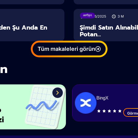
अवर्गीकृत
06/05/2025
3
M
eden Şu Anda En
Şimdi Satın Alınabi
Potan...
Tüm makaleleri görün
in
BingX
o
Görm
zi