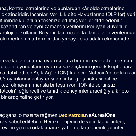
arına, kontrol etmelerine ve bunlardan kâr elde etmelerine
 zinciridir. İnsanlar, Veri Likidite Havuzlarına (DLP'ler) veri
iminde kullanılan tokenize edilmiş veriler elde edebilir.
a kazandıran ve aynı zamanda verilerini koruyan Güvenilir
nolojiler kullanır. Bu yenilikçi model, kullanıcıların verilerinde
olü merkezi platformlardan yapay zeka odaklı ekonomide
n ve kullanıcılarına oyun içi para birimini eve götürmek için
Notcoin, oyuncuların oyun içi kazançlarını gerçek kripto para
 dahil edilen Açık Ağ'ı (TON) kullanır. Notcoin'in topluluklar
 oyunlarına kolay erişilebilir bir giriş noktası haline
ezi olmayan finansla birleştiriyor. TON ile sorunsuz
coin'i eğlenceli ve tanıdık deneyimler aracılığıyla kripto
ir araç haline getiriyor.
rkaç şansı olmasına rağmen,
ve
AurealOne
Dex Patronu
rak kabul edilebilir. Her iki projenin de yenilikçi ürünlere,
et evrim yoluna odaklanarak yatırımcılara önemli getiriler