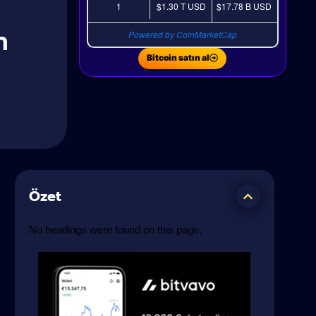
1
$1.30 T
USD
$17.78 B
USD
n
Powered by CoinMarketCap
Bitcoin satın al
Özet
No headings were found on this page.