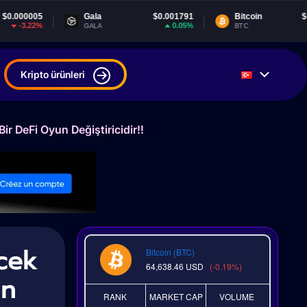
Gala
$0.001791
Bitcoin
$64,640.01
0.05%
-0.16%
GALA
BTC
Kripto ürünleri
r DeFi Oyun Değiştiricidir!!
ecek
Bitcoin (BTC)
64,638.46
USD
(-0.19%)
in
RANK
MARKET CAP
VOLUME