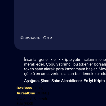
29/04/2025
3
M
İnsanlar genellikle ilk kripto yatırımcılarının ön
merak eder. Çoğu yatırımcı, bu tokenler borsal
token satın alarak para kazanmaya başlar. Mevc
çünkü en umut verici olanları belirlemek zor ol
Aşağıda, Şimdi Satın Alınabilecek En İyi Kripto P
DexBoss
(DEBO)
AurealOne
(DLUME)
Bitcoin (BTC) Fiyatı
Eski (ESKİ)