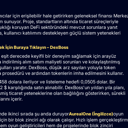
cılar için erişilebilir hale getirirken geleneksel finansı Merke
 sunuyor. Proje, standartların altında ticaret süreçleriyle
şıklığı koruyan DeFi sektöründeki mevcut sorunlara yanıt
, kullanıcı katılımını destekleyen güçlü sistem yetenekleri
mek İçin Buraya Tıklayın – DexBoss
eşit derecede keyifli bir deneyim sağlamak için arayüz
 indirilmiş alım satım maliyeti sorunları ve kolaylaştırılmış
lları yaratır. DexBoss, düşük arz sayıları yoluyla token
a prosedürü ve ardından tokenlerin imha edilmesini kullanır.
458 dolara ilerliyor ve listeleme hedefi 0,0505 dolar. Bir
karşılığında satın alınabilir. DexBoss'un yıldan yıla planı,
şmiş ticaret yeteneklerine olan bağlılığını gösterirken, sürekli
rını içerir.
sinde ikinci sırada şu anda duruyor
oyun
AurealOne (İngilizce)
in bir blok zinciri ağı olarak çalışır. Hızlı işlem gerçekleştir
hem oyun geliştiricileri hem de projelerinde blok zinciri