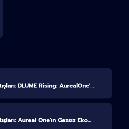
ışları: DLUME Rising: AurealOne'...
ışları: Aureal One'ın Gazsız Eko...