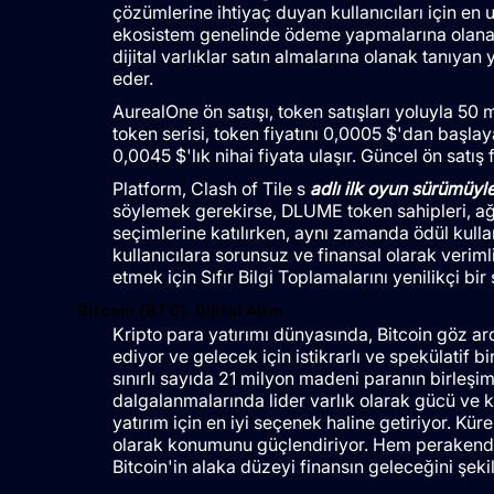
çözümlerine ihtiyaç duyan kullanıcıları için en
ekosistem genelinde ödeme yapmalarına olanak
dijital varlıklar satın almalarına olanak tanıyan
eder.
AurealOne ön satışı, token satışları yoluyla 50 
token serisi, token fiyatını 0,0005 $'dan başlaya
0,0045 $'lık nihai fiyata ulaşır. Güncel ön satış f
Platform, Clash of Tile s
adlı ilk oyun sürümüyle
söylemek gerekirse, DLUME token sahipleri, ağ g
seçimlerine katılırken, aynı zamanda ödül kullan
kullanıcılara sorunsuz ve finansal olarak verim
etmek için Sıfır Bilgi Toplamalarını yenilikçi bir
Bitcoin (BTC): Dijital Altın
Kripto para yatırımı dünyasında, Bitcoin göz ardı 
ediyor ve gelecek için istikrarlı ve spekülatif b
sınırlı sayıda 21 milyon madeni paranın birleşim
dalgalanmalarında lider varlık olarak gücü ve ku
yatırım için en iyi seçenek haline getiriyor. Küre
olarak konumunu güçlendiriyor. Hem perakend
Bitcoin'in alaka düzeyi finansın geleceğini ş