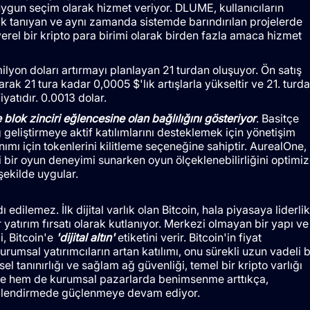
 uygun seçim olarak hizmet veriyor. DLUME, kullanıcıların
 tanıyan ve aynı zamanda sistemde barındırılan projelerde
 yerel bir kripto para birimi olarak birden fazla amaca hizmet
milyon doları artırmayı planlayan 21 turdan oluşuyor. Ön satış
rak 21 tura kadar 0,0005 $'lık artışlarla yükseltir ve 21. turda
iyatıdır. 0.0013 dolar.
 blok zinciri eğlencesine olan bağlılığını gösteriyor
. Basitçe
eliştirmeye aktif katılımlarını desteklemek için yönetişim
ımı için tokenlerini kilitleme seçeneğine sahiptir. AurealOne,
li bir oyun deneyimi sunarken oyun ölçeklenebilirliğini optimi
 şekilde uygular.
edilemez. İlk dijital varlık olan Bitcoin, hala piyasaya liderlik
ir yatırım fırsatı olarak kutlanıyor. Merkezi olmayan bir yapı ve
i, Bitcoin'e
'dijital altın'
etiketini verir. Bitcoin'in fiyat
rumsal yatırımcıların artan katılımı, onu sürekli uzun vadeli b
sel tanınırlığı ve sağlam ağ güvenliği, temel bir kripto varlığı
e hem de kurumsal pazarlarda benimsenme arttıkça,
ekillendirmede güçlenmeye devam ediyor.