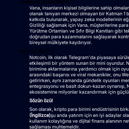
Alışkanlık (ALIŞKANLIK)
Vana, insanların kişisel bilgilerine sahip olmal
olanak tanıyan merkezi olmayan bir Katman 1 blok
katkıda bulunarak, yapay zeka modellerinin eğit
Gizliliği sağlamak için Vana, müşterilerine par
Yürütme Ortamları ve Sıfır Bilgi Kanıtları gibi tek
doğrudan para kazanmalarını sağlayarak kontr
bireysel mülkiyete kaydırıyor.
Notcoin (DEĞİL)
Notcoin, ilk olarak Telegram'da piyasaya sürüle
etkileşimli bir yöntem sunan bir mini oyundur. 
birimine aktarmalarına yardımcı olmak için oyuna
arasındaki başarısı ve viral mekanikler, onu Web3
getirirken, aynı zamanda gündelik oyunları merk
entegrasyonu ve basit dokun-kazan oynanışı, Not
ekosistemine milyonlar kazandırmak için güçlü b
Sözün özü!
Son olarak, kripto para birimi endüstrisinin bi
(İngilizce)
şu anda yatırım için en iyi adaylar ola
kullanım kolaylığına ve dijital finans alanının n
sağlaması muhtemeldir.