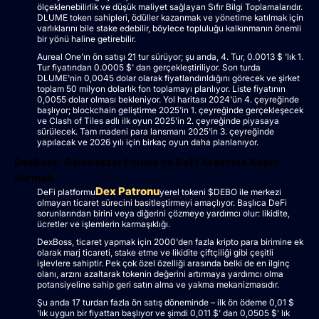
ölçeklenebilirlik ve düşük maliyet sağlayan Sıfır Bilgi Toplamalarıdır.
DLUME token sahipleri, ödüller kazanmak ve yönetime katılmak için
varlıklarını bile stake edebilir, böylece topluluğu kalkınmanın önemli
bir yönü haline getirebilir.
Aureal One'ın ön satışı 21 tur sürüyor; şu anda, 4. Tur, 0.0013 $ 'lık 1.
Tur fiyatından 0.0005 $' dan gerçekleştiriliyor. Son turda
DLUME'nin 0,0045 dolar olarak fiyatlandırıldığını görecek ve şirket
toplam 50 milyon dolarlık fon toplamayı planlıyor. Liste fiyatının
0,0055 dolar olması bekleniyor. Yol haritası 2024'ün 4. çeyreğinde
başlıyor; blockchain geliştirme 2025'in 1. çeyreğinde gerçekleşecek
ve Clash of Tiles adlı ilk oyun 2025'in 2. çeyreğinde piyasaya
sürülecek. Tam madeni para lansmanı 2025'in 3. çeyreğinde
yapılacak ve 2026 yılı için birkaç oyun daha planlanıyor.
DexBoss: Geleneksel Finans ve DeFi Arasında Köprü
Kurmak
Dex Patronu
DeFi platformu
yerel tokeni $DEBO ile merkezi
olmayan ticaret sürecini basitleştirmeyi amaçlıyor. Başlıca DeFi
sorunlarından birini veya diğerini çözmeye yardımcı olur: likidite,
ücretler ve işlemlerin karmaşıklığı.
DexBoss, ticaret yapmak için 2000'den fazla kripto para birimine ek
olarak marj ticareti, stake etme ve likidite çiftçiliği gibi çeşitli
işlevlere sahiptir. Pek çok özel özelliği arasında belki de en ilginç
olanı, arzını azaltarak tokenin değerini artırmaya yardımcı olma
potansiyeline sahip geri satın alma ve yakma mekanizmasıdır.
Şu anda 17 turdan fazla ön satış döneminde – ilk ön ödeme 0,01 $
'lık uygun bir fiyattan başlıyor ve şimdi 0,011 $' dan 0,0505 $' lık