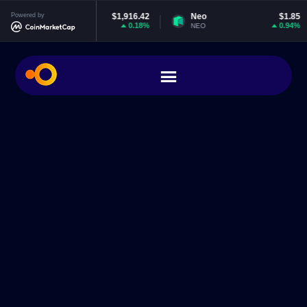
thereum
Powered by
$1,916.42
Neo
$1.85
E
0.18%
0.94%
TH
NEO
EO