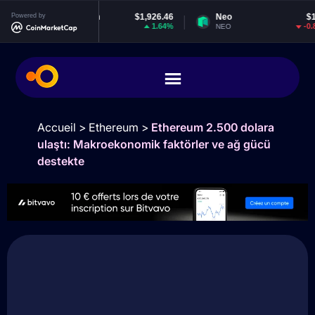
Powered by
Ethereum
$1,926.46
Neo
$1.83
1.64%
-0.88%
ETH
NEO
Accueil
>
Ethereum
>
Ethereum 2.500 dolara
ulaştı: Makroekonomik faktörler ve ağ gücü
destekte