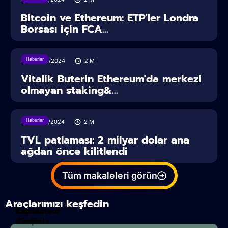
Bitcoin ve Ethereum: ETP'ler Londra
Borsası için FCA...
Haberler
29/03/2024
2
M
Vitalik Buterin Ethereum'da merkezi
olmayan staking&...
Haberler
27/02/2024
2
M
TVL patlaması: 2 milyar dolar ana
ağdan önce kilitlendi
Tüm makaleleri görün
Araçlarımızı keşfedin
Calculateur
Kripto
d'impots
Analizi