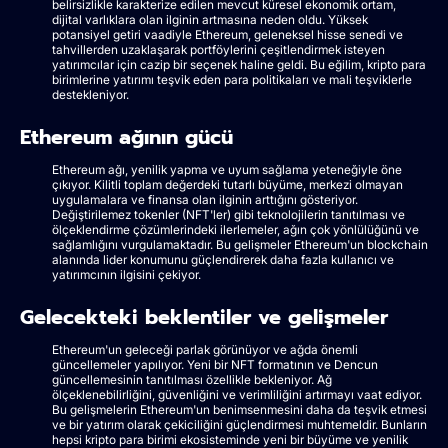
belirsizlikle karakterize edilen mevcut küresel ekonomik ortam,
dijital varlıklara olan ilginin artmasına neden oldu. Yüksek
potansiyel getiri vaadiyle Ethereum, geleneksel hisse senedi ve
tahvillerden uzaklaşarak portföylerini çeşitlendirmek isteyen
yatırımcılar için cazip bir seçenek haline geldi. Bu eğilim, kripto para
birimlerine yatırımı teşvik eden para politikaları ve mali teşviklerle
destekleniyor.
Ethereum ağının gücü
Ethereum ağı, yenilik yapma ve uyum sağlama yeteneğiyle öne
çıkıyor. Kilitli toplam değerdeki tutarlı büyüme, merkezi olmayan
uygulamalara ve finansa olan ilginin arttığını gösteriyor.
Değiştirilemez tokenler (NFT'ler) gibi teknolojilerin tanıtılması ve
ölçeklendirme çözümlerindeki ilerlemeler, ağın çok yönlülüğünü ve
sağlamlığını vurgulamaktadır. Bu gelişmeler Ethereum'un blockchain
alanında lider konumunu güçlendirerek daha fazla kullanıcı ve
yatırımcının ilgisini çekiyor.
Gelecekteki beklentiler ve gelişmeler
Ethereum'un geleceği parlak görünüyor ve ağda önemli
güncellemeler yapılıyor. Yeni bir NFT formatının ve Dencun
güncellemesinin tanıtılması özellikle bekleniyor. Ağ
ölçeklenebilirliğini, güvenliğini ve verimliliğini artırmayı vaat ediyor.
Bu gelişmelerin Ethereum'un benimsenmesini daha da teşvik etmesi
ve bir yatırım olarak çekiciliğini güçlendirmesi muhtemeldir. Bunların
hepsi kripto para birimi ekosisteminde yeni bir büyüme ve yenilik