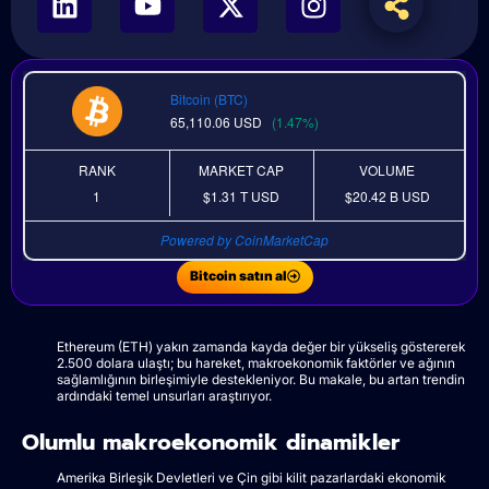
Bitcoin (BTC)
65,110.06
USD
(1.47%)
RANK
MARKET CAP
VOLUME
1
$1.31 T
USD
$20.42 B
USD
Powered by CoinMarketCap
Bitcoin satın al
Ethereum (ETH) yakın zamanda kayda değer bir yükseliş göstererek
2.500 dolara ulaştı; bu hareket, makroekonomik faktörler ve ağının
sağlamlığının birleşimiyle destekleniyor. Bu makale, bu artan trendin
ardındaki temel unsurları araştırıyor.
Olumlu makroekonomik dinamikler
Amerika Birleşik Devletleri ve Çin gibi kilit pazarlardaki ekonomik