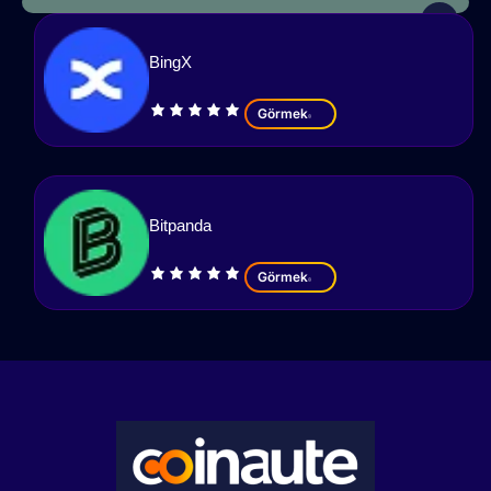
BingX
Görmek
Bitpanda
Görmek