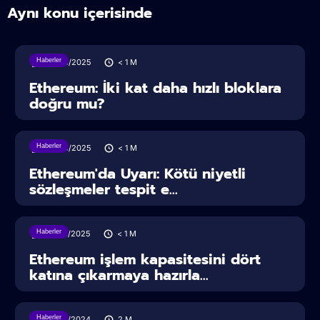
Aynı konu içerisinde
Haberler
24/06/2025
< 1
M
Ethereum: İki kat daha hızlı bloklara
doğru mu?
Haberler
02/06/2025
< 1
M
Ethereum'da Uyarı: Kötü niyetli
sözleşmeler tespit e...
Haberler
25/04/2025
< 1
M
Ethereum işlem kapasitesini dört
katına çıkarmaya hazırla...
Haberler
23/05/2024
2
M