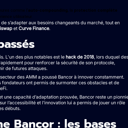
jeures comme l’
auto-compounding
, la
protection complète
rience utilisateur.
 de s’adapter aux besoins changeants du marché, tout en
iswap
et
Curve Finance
.
passés
s. L'un des plus notables est le
hack de 2018
, lors duquel de
 rapidement pour renforcer la sécurité de son protocole,
ir de futures attaques.
le secteur des AMM a poussé Bancor à innover constamment.
s fondateurs ont permis de surmonter ces obstacles et de
eFi.
et une capacité d’adaptation prouvée, Bancor reste un pionni
sur l’accessibilité et l’innovation lui a permis de jouer un rôle
es débuts.
e Bancor : les bases