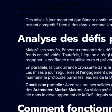
améliorée pour les fournisseurs de liquidité.
Bancor V3 (2022)
: Introduction de fonctionnalités ma
contre l’impermanent loss
et la simplification de l’expé
Ces mises à jour montrent que Bancor continue
restant compétitif face à des rivaux comme
Un
Analyse des défis 
Malgré ses succès, Bancor a rencontré des défi
fonds ont été volés. Toutefois, l'équipe a réagi
regagner la confiance des utilisateurs et préven
En parallèle, la concurrence croissante dans 
Les mises à jour régulières et l’engagement de
maintenir le protocole parmi les leaders de la D
Conclusion partielle
: Avec ses racines solides 
des
Automated Market Makers
. Sa vision axée 
clé dans le développement de la DeFi depuis s
Comment fonctionn