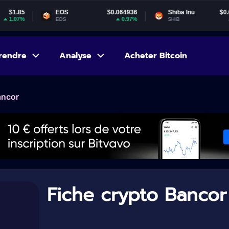
EOS
$0.064936
Shiba Inu
$0.000005
0.97%
1.35%
EOS
SHIB
rendre
Analyse
Acheter Bitcoin
ancor
Fiche crypto Bancor