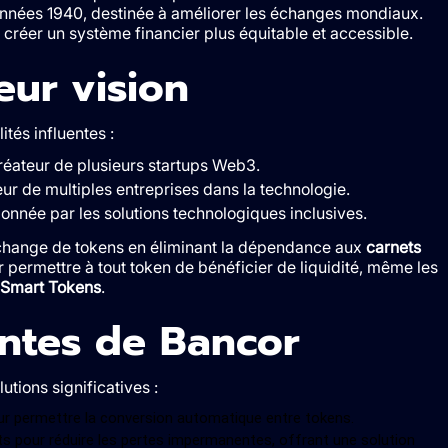
nnées 1940, destinée à améliorer les échanges mondiaux.
e créer un système financier plus équitable et accessible.
eur vision
ités influentes :
réateur de plusieurs startups Web3.
ur de multiples entreprises dans la technologie.
onnée par les solutions technologiques inclusives.
l’échange de tokens en éliminant la dépendance aux
carnets
r permettre à tout token de bénéficier de liquidité, même les
Smart Tokens
.
ntes de Bancor
tions significatives :
r permettre la conversion automatique entre tokens.
s pour réduire les pertes impermanentes, offrant une solution