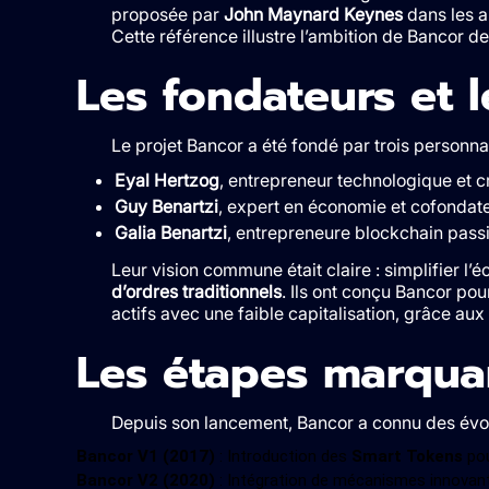
proposée par
John Maynard Keynes
dans les a
Cette référence illustre l’ambition de Bancor d
Les fondateurs et l
Le projet Bancor a été fondé par trois personnal
Eyal Hertzog
, entrepreneur technologique et c
Guy Benartzi
, expert en économie et cofondate
Galia Benartzi
, entrepreneure blockchain passi
Leur vision commune était claire : simplifier 
d’ordres traditionnels
. Ils ont conçu Bancor pou
actifs avec une faible capitalisation, grâce aux
Les étapes marqua
Depuis son lancement, Bancor a connu des évolu
Bancor V1 (2017)
: Introduction des
Smart Tokens
pou
Bancor V2 (2020)
: Intégration de mécanismes innovant