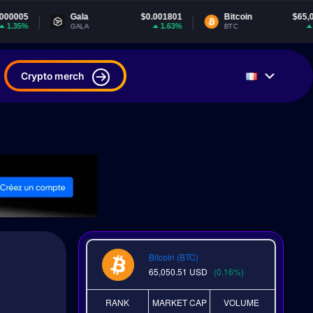
Gala
$0.001801
Bitcoin
$65,050.69
1.63%
0.18%
GALA
BTC
Crypto merch
Bitcoin (BTC)
65,050.51
USD
(0.16%)
RANK
MARKET CAP
VOLUME