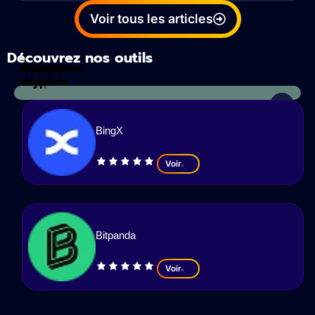
Voir tous les articles
Découvrez nos outils
Calculateur
Analyses
d'impots
crypto
BingX
Voir
Bitpanda
Voir