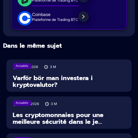
Plateforme de Trading BTC
Coinbase
Plateforme de Trading BTC
Dans le même sujet
Actualités
31/07/2026
3
M
Varför bör man investera i
kryptovalutor?
Actualités
30/07/2026
3
M
Les cryptomonnaies pour une
meilleure sécurité dans le je...