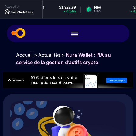
Powered by
Ethereum
$1,922.99
Neo
$1.85
0.14%
0.06%
ETH
NEO
Accueil
>
Actualités
>
Nura Wallet : l’IA au
service de la gestion d’actifs crypto