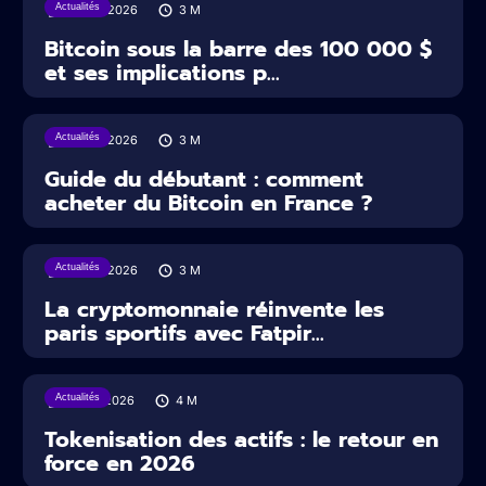
Actualités
29/07/2026
3
M
Bitcoin sous la barre des 100 000 $
et ses implications p...
Actualités
29/07/2026
3
M
Guide du débutant : comment
acheter du Bitcoin en France ?
Actualités
22/07/2026
3
M
La cryptomonnaie réinvente les
paris sportifs avec Fatpir...
Actualités
16/07/2026
4
M
Tokenisation des actifs : le retour en
force en 2026