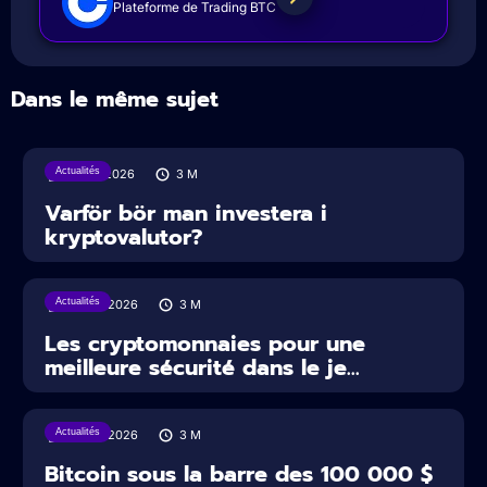
Plateforme de Trading BTC
Dans le même sujet
Actualités
31/07/2026
3
M
Varför bör man investera i
kryptovalutor?
Actualités
30/07/2026
3
M
Les cryptomonnaies pour une
meilleure sécurité dans le je...
Actualités
29/07/2026
3
M
Bitcoin sous la barre des 100 000 $