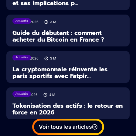
et ses implications p...
Actualités
29/07/2026
3
M
Guide du débutant : comment
acheter du Bitcoin en France ?
Actualités
22/07/2026
3
M
La cryptomonnaie réinvente les
paris sportifs avec Fatpir...
Actualités
16/07/2026
4
M
Tokenisation des actifs : le retour en
force en 2026
Voir tous les articles