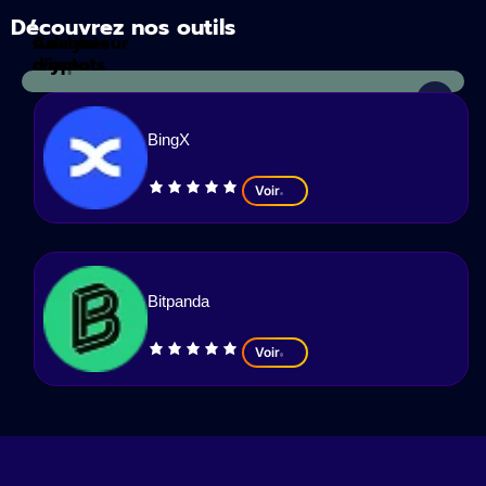
Découvrez nos outils
Calculateur
Analyses
d'impots
crypto
BingX
Voir
Bitpanda
Voir