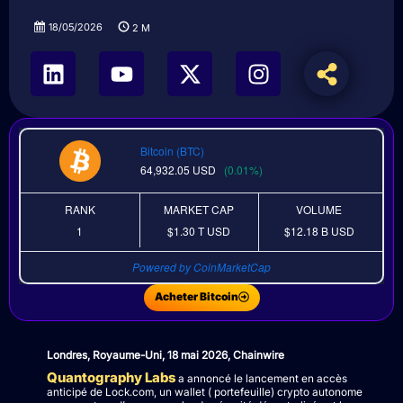
18/05/2026
2
M
Bitcoin (BTC)
64,932.05
USD
(0.01%)
RANK
MARKET CAP
VOLUME
1
$1.30 T
USD
$12.18 B
USD
Powered by CoinMarketCap
Acheter Bitcoin
Londres, Royaume-Uni, 18 mai 2026, Chainwire
Quantography Labs
a annoncé le lancement en accès
anticipé de Lock.com, un wallet ( portefeuille) crypto autonome