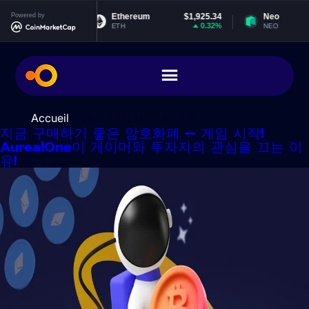
콘
0.999220
Powered by
Ethereum
$1,925.34
Neo
텐
0%
0.32%
ETH
NEO
츠
로
건
너
뛰
기
Accueil
> [일:]
2025년 04월 12일
지금 구매하기 좋은 암호화폐 — 게임 시작!
AurealOne이 게이머와 투자자의 관심을 끄는 이
유!