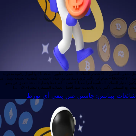
تشعر بالفضول لماذا تتصدر العملات المشفرة عناوين الصحف؟ إنها أموال رقمية مدعومة
من blockchain – نظام آمن ولامركزي وشفاف. مع إطلاق العملات المعدنية الجديدة يوميا ، قد
ن اختيار العملات المناسبة أمرا صعبا. لا تشدد – لقد قمنا بتغطيتك! دعنا نتعمق في بعض
ريع التشفير الأكثر إثارة والحديث عنها. أفضل العملات المشفرة للشراء الآن […]
ئعات بينانس: جاستن صن ينفي أي تورط