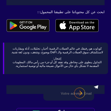
ابحث عن كل محتوياتنا على تطبيقنا المحمول: :
كوناوت هو رفيقك في عالم العملات الرقمية: أخبار، تحليلات، أدلة ومقارنات
لاستكشاف سوق العملات الرقمية والـ DeFi بوضوح، وشغف، ودون لغة تقنية.
إشعار:
التداول ينطوي على مخاطر وقد تفقد كل أو جزء من رأس مالك. المعلومات
المقدمة لا تشكل بأي حال من الأحوال نصيحة مالية أو توصية استثمارية.