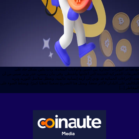
تصاعد التوترات التجارية بين الصين والولايات المتحدة، ردت بكين بشكل حاد على
عريفات الجمركية الجديدة التي أعلنتها واشنطن. وفي بيان رسمي، حذر وزير صيني من أن
 الإجراءات الحمائية قد تؤدي إلى أزمة إنسانية عالمية، وتعطل سلاسل التوريد وتزيد
اليف على البلدان الأكثر ضعفا. ويمثل هذا التصريح تصعيدًا لفظيًا كبيرًا، ويسلط الضوء على
خاطر […]