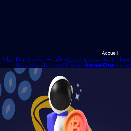
Accueil
> اليوم:
12 أبريل، 2025
ضل عملة مشفرة للشراء الآن – بدأت اللعبة! لماذا
Aur انتباه اللاعب والمستثمرين!