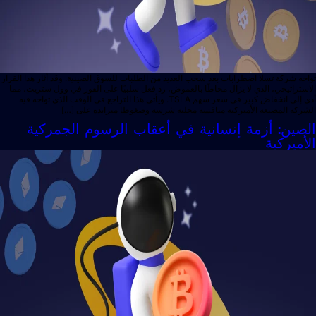
جه شركة تسلا اضطرابات بعد سحب العديد من الطلبات للسوق الصينية. وقد أثار هذا القرار
ستراتيجي، الذي لا يزال محاطًا بالغموض، رد فعل سلبيًا على الفور في وول ستريت، مما
أدى إلى انخفاض كبير في سعر سهم TSLA. ويأتي هذا التراجع في الوقت الذي تواجه فيه
ركة المصنعة الأميركية منافسة محلية شرسة وضغوطا متزايدة على […]
صين: أزمة إنسانية في أعقاب الرسوم الجمركية
أميركية