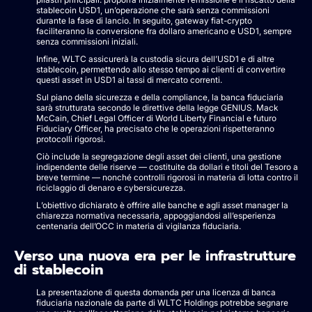
stablecoin USD1, un’operazione che sarà senza commissioni
durante la fase di lancio. In seguito, gateway fiat-crypto
faciliteranno la conversione fra dollaro americano e USD1, sempre
senza commissioni iniziali.
Infine, WLTC assicurerà la custodia sicura dell’USD1 e di altre
stablecoin, permettendo allo stesso tempo ai clienti di convertire
questi asset in USD1 ai tassi di mercato correnti.
Sul piano della sicurezza e della compliance, la banca fiduciaria
sarà strutturata secondo le direttive della legge GENIUS. Mack
McCain, Chief Legal Officer di World Liberty Financial e futuro
Fiduciary Officer, ha precisato che le operazioni rispetteranno
protocolli rigorosi.
Ciò include la segregazione degli asset dei clienti, una gestione
indipendente delle riserve — costituite da dollari e titoli del Tesoro a
breve termine — nonché controlli rigorosi in materia di lotta contro il
riciclaggio di denaro e cybersicurezza.
L’obiettivo dichiarato è offrire alle banche e agli asset manager la
chiarezza normativa necessaria, appoggiandosi all’esperienza
centenaria dell’OCC in materia di vigilanza fiduciaria.
Verso una nuova era per le infrastrutture
di stablecoin
La presentazione di questa domanda per una licenza di banca
fiduciaria nazionale da parte di WLTC Holdings potrebbe segnare