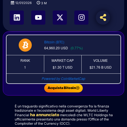
12/01/2026
3
M
Bitcoin (BTC)
64,960.20
USD
(0.77%)
RANK
MARKET CAP
VOLUME
1
$1.30 T
USD
$21.76 B
USD
Powered by CoinMarketCap
Acquista Bitcoin
È un traguardo significativo nella convergenza fra la finanza
tradizionale e l’ecosistema degli asset digitali. World Liberty
ha annunciato
Financial
mercoledì che WLTC Holdings ha
ufficialmente presentato una domanda presso l’Office of the
Comptroller of the Currency (OCC).