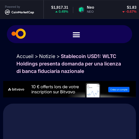
thereum
Powered by
$1,917.31
Neo
$1.83
E
0.49%
-0.67%
TH
NEO
EO
Accueil
>
Notizie
>
Stablecoin USD1: WLTC
Holdings presenta domanda per una licenza
di banca fiduciaria nazionale