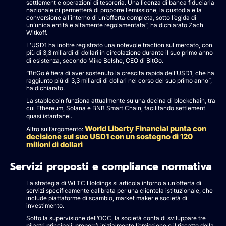
settlement e operazioni di tesoreria. Una licenza di banca fiduciaria
nazionale ci permetterà di proporre l’emissione, la custodia e la
conversione all’interno di un’offerta completa, sotto l’egida di
un’unica entità e altamente regolamentata”, ha dichiarato Zach
Witkoff.
L’USD1 ha inoltre registrato una notevole traction sul mercato, con
più di 3,3 miliardi di dollari in circolazione durante il suo primo anno
di esistenza, secondo Mike Belshe, CEO di BitGo.
“BitGo è fiera di aver sostenuto la crescita rapida dell’USD1, che ha
raggiunto più di 3,3 miliardi di dollari nel corso del suo primo anno”,
ha dichiarato.
La stablecoin funziona attualmente su una decina di blockchain, tra
cui Ethereum, Solana e BNB Smart Chain, facilitando settlement
quasi istantanei.
World Liberty Financial punta con
Altro sull’argomento:
decisione sul suo USD1 con un sostegno di 120
milioni di dollari
Servizi proposti e compliance normativa
La strategia di WLTC Holdings si articola intorno a un’offerta di
servizi specificamente calibrata per una clientela istituzionale, che
include piattaforme di scambio, market maker e società di
investimento.
Sotto la supervisione dell’OCC, la società conta di sviluppare tre
pilastri principali: proporrà inizialmente l’emissione e il riscatto della