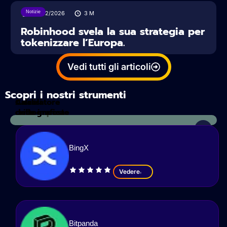
Notizie
06/02/2026
3
M
Robinhood svela la sua strategia per
tokenizzare l’Europa.
Vedi tutti gli articoli
Scopri i nostri strumenti
Calcolatore
Analisi
delle imposte
crittografica
BingX
Vedere
Bitpanda