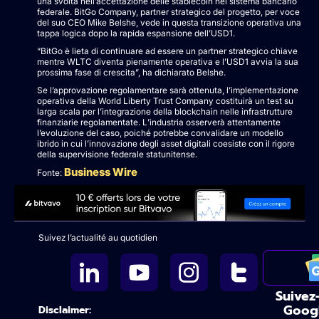
una svolta nell’accettazione delle stablecoin nel sistema bancario
federale. BitGo Company, partner strategico del progetto, per voce
del suo CEO Mike Belshe, vede in questa transizione operativa una
tappa logica dopo la rapida espansione dell’USD1.
“BitGo è lieta di continuare ad essere un partner strategico chiave
mentre WLTC diventa pienamente operativa e l’USD1 avvia la sua
prossima fase di crescita”, ha dichiarato Belshe.
Se l’approvazione regolamentare sarà ottenuta, l’implementazione
operativa della World Liberty Trust Company costituirà un test su
larga scala per l’integrazione della blockchain nelle infrastrutture
finanziarie regolamentate. L’industria osserverà attentamente
l’evoluzione del caso, poiché potrebbe convalidare un modello
ibrido in cui l’innovazione degli asset digitali coesiste con il rigore
della supervisione federale statunitense.
Business Wire
Fonte:
Suivez l’actualité au quotidien
Suivez
Goog
Disclaimer: