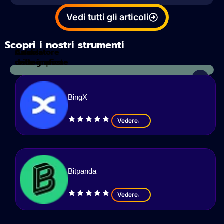
Vedi tutti gli articoli
Scopri i nostri strumenti
Calcolatore
Analisi
delle imposte
crittografica
BingX
Vedere
Bitpanda
Vedere