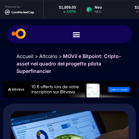
Powered by
Ethereum
$1,909.05
Neo
$1.87
2.07%
0%
ETH
NEO
Accueil
>
Altcoins
>
MOVii e Bitpoint: Cripto-
asset nel quadro del progetto pilota
Superfinancier