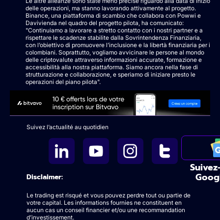
Le altre alleanze sono state meno precise riguardo alla data di inizio
delle operazioni, ma stanno lavorando attivamente al progetto.
Binance, una piattaforma di scambio che collabora con Powwi e
Davivienda nel quadro del progetto pilota, ha comunicato:
"Continuiamo a lavorare a stretto contatto con i nostri partner e a
rispettare le scadenze stabilite dalla Sovrintendenza Finanziaria,
con l’obiettivo di promuovere l’inclusione e la libertà finanziaria per i
colombiani. Soprattutto, vogliamo avvicinare le persone al mondo
delle criptovalute attraverso informazioni accurate, formazione e
accessibilità alla nostra piattaforma. Siamo ancora nella fase di
strutturazione e collaborazione, e speriamo di iniziare presto le
operazioni del piano pilota".
Suivez l’actualité au quotidien
Suivez
Goog
Disclaimer:
Le trading est risqué et vous pouvez perdre tout ou partie de
votre capital. Les informations fournies ne constituent en
aucun cas un conseil financier et/ou une recommandation
d’investissement.