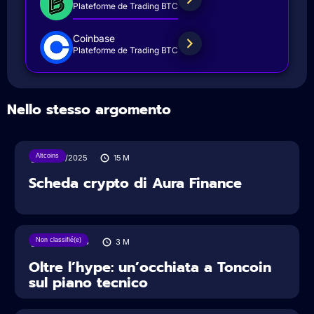
Plateforme de Trading BTC
Coinbase
Plateforme de Trading BTC
Nello stesso argomento
Altcoins
10/02/2025
15
M
Scheda crypto di Aura Finance
Non classifié(e)
27/08/2024
3
M
Oltre l’hype: un’occhiata a Toncoin
sul piano tecnico