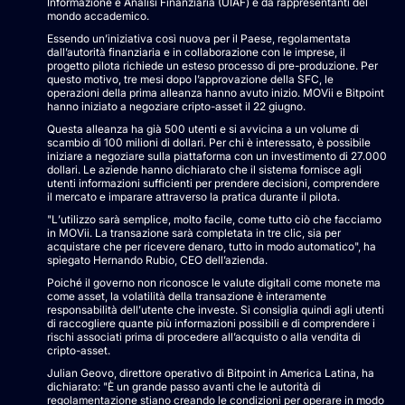
Informazione e Analisi Finanziaria (UIAF) e da rappresentanti del
mondo accademico.
Essendo un’iniziativa così nuova per il Paese, regolamentata
dall’autorità finanziaria e in collaborazione con le imprese, il
progetto pilota richiede un esteso processo di pre-produzione. Per
questo motivo, tre mesi dopo l’approvazione della SFC, le
operazioni della prima alleanza hanno avuto inizio. MOVii e Bitpoint
hanno iniziato a negoziare cripto-asset il 22 giugno.
Questa alleanza ha già 500 utenti e si avvicina a un volume di
scambio di 100 milioni di dollari. Per chi è interessato, è possibile
iniziare a negoziare sulla piattaforma con un investimento di 27.000
dollari. Le aziende hanno dichiarato che il sistema fornisce agli
utenti informazioni sufficienti per prendere decisioni, comprendere
il mercato e imparare attraverso la pratica durante il pilota.
"L’utilizzo sarà semplice, molto facile, come tutto ciò che facciamo
in MOVii. La transazione sarà completata in tre clic, sia per
acquistare che per ricevere denaro, tutto in modo automatico", ha
spiegato Hernando Rubio, CEO dell’azienda.
Poiché il governo non riconosce le valute digitali come monete ma
come asset, la volatilità della transazione è interamente
responsabilità dell’utente che investe. Si consiglia quindi agli utenti
di raccogliere quante più informazioni possibili e di comprendere i
rischi associati prima di procedere all’acquisto o alla vendita di
cripto-asset.
Julian Geovo, direttore operativo di Bitpoint in America Latina, ha
dichiarato: "È un grande passo avanti che le autorità di
regolamentazione stiano creando le condizioni per operare in modo