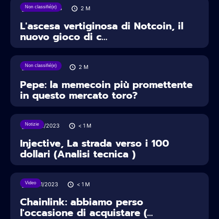
Non classifié(e)
07/06/2024
2
M
L'ascesa vertiginosa di Notcoin, il
nuovo gioco di c...
Non classifié(e)
17/05/2024
2
M
Pepe: la memecoin più promettente
in questo mercato toro?
Notizie
12/12/2023
< 1
M
Injective, La strada verso i 100
dollari (Analisi tecnica )
Video
21/11/2023
< 1
M
Chainlink: abbiamo perso
l'occasione di acquistare (...