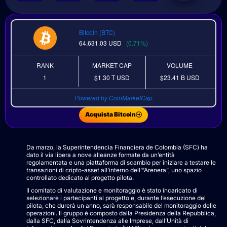
Bitcoin (BTC)
64,631.03
USD
(0.71%)
RANK
MARKET CAP
VOLUME
1
$1.30 T
USD
$23.41 B
USD
Powered by CoinMarketCap
Acquista Bitcoin
Da marzo, la Superintendencia Financiera de Colombia (SFC) ha
dato il via libera a nove alleanze formate da un’entità
regolamentata e una piattaforma di scambio per iniziare a testare le
transazioni di cripto-asset all’interno dell’“Arenera”, uno spazio
controllato dedicato al progetto pilota.
Il comitato di valutazione e monitoraggio è stato incaricato di
selezionare i partecipanti al progetto e, durante l’esecuzione del
pilota, che durerà un anno, sarà responsabile del monitoraggio delle
operazioni. Il gruppo è composto dalla Presidenza della Repubblica,
dalla SFC, dalla Sovrintendenza alle Imprese, dall’Unità di