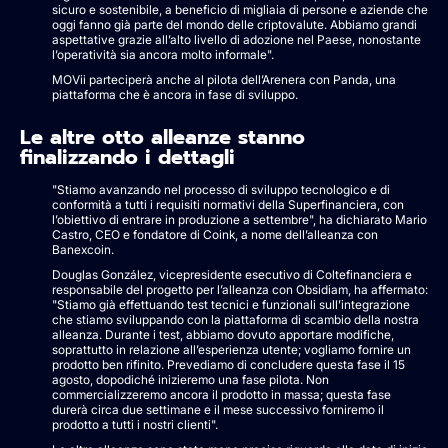
sicuro e sostenibile, a beneficio di migliaia di persone e aziende che
oggi fanno già parte del mondo delle criptovalute. Abbiamo grandi
aspettative grazie all’alto livello di adozione nel Paese, nonostante
l’operatività sia ancora molto informale".
MOVii parteciperà anche al pilota dell’Arenera con Panda, una
piattaforma che è ancora in fase di sviluppo.
Le altre otto alleanze stanno
finalizzando i dettagli
"Stiamo avanzando nel processo di sviluppo tecnologico e di
conformità a tutti i requisiti normativi della Superfinanciera, con
l’obiettivo di entrare in produzione a settembre", ha dichiarato Mario
Castro, CEO e fondatore di Coink, a nome dell’alleanza con
Banexcoin.
Douglas González, vicepresidente esecutivo di Coltefinanciera e
responsabile del progetto per l’alleanza con Obsidiam, ha affermato:
"Stiamo già effettuando test tecnici e funzionali sull’integrazione
che stiamo sviluppando con la piattaforma di scambio della nostra
alleanza. Durante i test, abbiamo dovuto apportare modifiche,
soprattutto in relazione all’esperienza utente; vogliamo fornire un
prodotto ben rifinito. Prevediamo di concludere questa fase il 15
agosto, dopodiché inizieremo una fase pilota. Non
commercializzeremo ancora il prodotto in massa; questa fase
durerà circa due settimane e il mese successivo forniremo il
prodotto a tutti i nostri clienti".