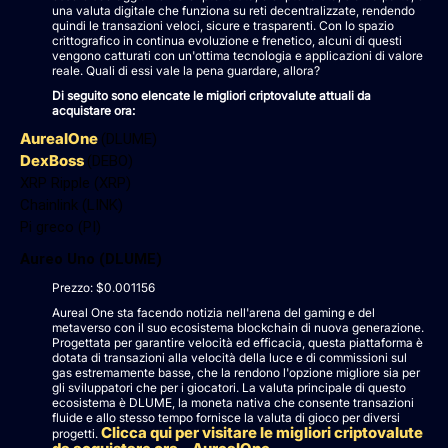
una valuta digitale che funziona su reti decentralizzate, rendendo
quindi le transazioni veloci, sicure e trasparenti. Con lo spazio
crittografico in continua evoluzione e frenetico, alcuni di questi
vengono catturati con un'ottima tecnologia e applicazioni di valore
reale. Quali di essi vale la pena guardare, allora?
Di seguito sono elencate le migliori criptovalute attuali da
acquistare ora:
AurealOne
(DLUME)
DexBoss
(DEBO)
XRP Ripple (XRP)
Chainlink (LINK)
Pi greco (PI)
Aureo Uno (DLUME)
Prezzo: $0.001156
Aureal One sta facendo notizia nell'arena del gaming e del
metaverso con il suo ecosistema blockchain di nuova generazione.
Progettata per garantire velocità ed efficacia, questa piattaforma è
dotata di transazioni alla velocità della luce e di commissioni sul
gas estremamente basse, che la rendono l'opzione migliore sia per
gli sviluppatori che per i giocatori. La valuta principale di questo
ecosistema è DLUME, la moneta nativa che consente transazioni
fluide e allo stesso tempo fornisce la valuta di gioco per diversi
Clicca qui per visitare le migliori criptovalute
progetti.