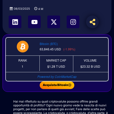
08/03/2025
4
M
Bitcoin (BTC)
63,846.45
USD
(-1.99%)
RANK
MARKET CAP
VOLUME
1
$1.28 T
USD
$23.32 B
USD
Powered by CoinMarketCap
Acquista Bitcoin
Hai mai riflettuto su quali criptovalute possono offrire grandi
opportunità di profitto? Ogni nuovo giorno vede la nascita di nuovi
progetti, per non parlare di quelli già avviati; Fare delle scelte può
essere scoraggiante. La criptovaluta, o criptovaluta, d'altra parte, è