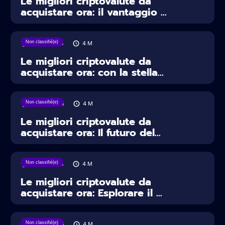
Le migliori criptovalute da
acquistare ora: il vantaggio ...
Non classifié(e)
02/05/2025
4
M
Le migliori criptovalute da
acquistare ora: con la stella...
Non classifié(e)
29/04/2025
4
M
Le migliori criptovalute da
acquistare ora: Il futuro del...
Non classifié(e)
27/04/2025
4
M
Le migliori criptovalute da
acquistare ora: Esplorare il ...
Non classifié(e)
24/04/2025
4
M