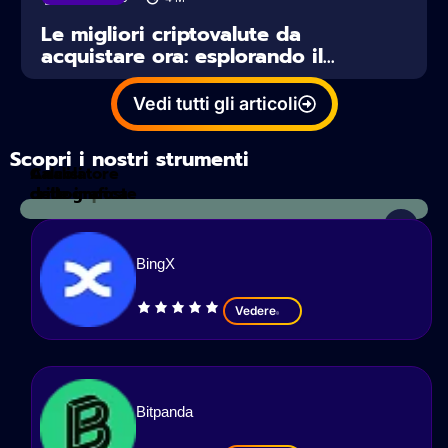
Le migliori criptovalute da
acquistare ora: esplorando il...
Vedi tutti gli articoli
Scopri i nostri strumenti
Calcolatore
Analisi
delle imposte
crittografica
BingX
Vedere
Bitpanda