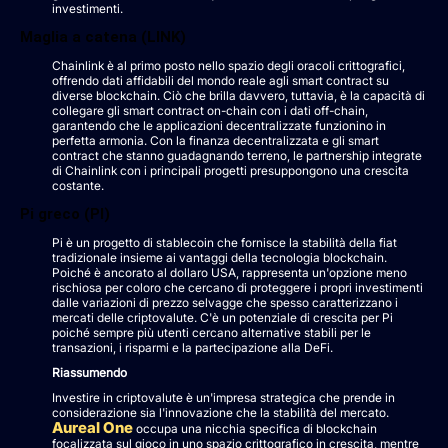
investimenti.
Maglia a catena (LINK)
Chainlink è al primo posto nello spazio degli oracoli crittografici,
offrendo dati affidabili del mondo reale agli smart contract su
diverse blockchain. Ciò che brilla davvero, tuttavia, è la capacità di
collegare gli smart contract on-chain con i dati off-chain,
garantendo che le applicazioni decentralizzate funzionino in
perfetta armonia. Con la finanza decentralizzata e gli smart
contract che stanno guadagnando terreno, le partnership integrate
di Chainlink con i principali progetti presuppongono una crescita
costante.
Pi greco (PI)
Pi è un progetto di stablecoin che fornisce la stabilità della fiat
tradizionale insieme ai vantaggi della tecnologia blockchain.
Poiché è ancorato al dollaro USA, rappresenta un'opzione meno
rischiosa per coloro che cercano di proteggere i propri investimenti
dalle variazioni di prezzo selvagge che spesso caratterizzano i
mercati delle criptovalute. C'è un potenziale di crescita per Pi
poiché sempre più utenti cercano alternative stabili per le
transazioni, i risparmi e la partecipazione alla DeFi.
Riassumendo
Investire in criptovalute è un'impresa strategica che prende in
considerazione sia l'innovazione che la stabilità del mercato.
Aureal One
occupa una nicchia specifica di blockchain
focalizzata sul gioco in uno spazio crittografico in crescita, mentre