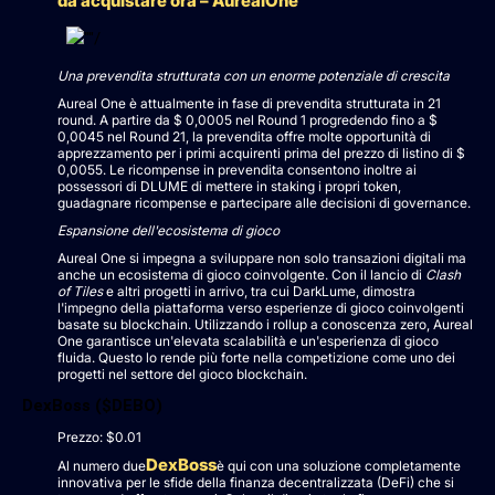
da acquistare ora – AurealOne
Una prevendita strutturata con un enorme potenziale di crescita
Aureal One è attualmente in fase di prevendita strutturata in 21
round. A partire da $ 0,0005 nel Round 1 progredendo fino a $
0,0045 nel Round 21, la prevendita offre molte opportunità di
apprezzamento per i primi acquirenti prima del prezzo di listino di $
0,0055. Le ricompense in prevendita consentono inoltre ai
possessori di DLUME di mettere in staking i propri token,
guadagnare ricompense e partecipare alle decisioni di governance.
Espansione dell'ecosistema di gioco
Aureal One si impegna a sviluppare non solo transazioni digitali ma
anche un ecosistema di gioco coinvolgente. Con il lancio di
Clash
of Tiles
e altri progetti in arrivo, tra cui DarkLume, dimostra
l'impegno della piattaforma verso esperienze di gioco coinvolgenti
basate su blockchain. Utilizzando i rollup a conoscenza zero, Aureal
One garantisce un'elevata scalabilità e un'esperienza di gioco
fluida. Questo lo rende più forte nella competizione come uno dei
progetti nel settore del gioco blockchain.
DexBoss ($DEBO)
Prezzo: $0.01
DexBoss
Al numero due
è qui con una soluzione completamente
innovativa per le sfide della finanza decentralizzata (DeFi) che si