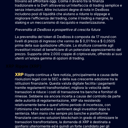
trovano ad affrontare oggi. Colma il divario tra la finanza
tradizionale e la DeFi attraverso un'interfaccia di trading semplice e
senza interruzioni. Altre inclusioni degne di nota in DexBoss
includono pool di liquidità che aiutano a ridurre lo slippage e
migliorare l'efficienza del trading, come il trading a margine, lo
staking e un meccanismo di riacquisto e masterizzazione.
Prevendita di DexBoss e prospettive di crescita futura
La prevendita del token di DexBoss è composta da 17 round con
livelli di prezzo di ingresso che vanno da $ 0,01 fino a $ 0,0505
prima della sua quotazione ufficiale. La struttura consente agli
investitori iniziali di beneficiare di un potenziale apprezzamento del
prezzo. Supporta oltre 2.000 coppie di criptovalute, offrendo ai suoi
utenti un'ampia gamma di opzioni di trading.
XRP Ripple (XRP)
XRP
Ripple continua a fare notizia, principalmente a causa delle
risoluzioni legali con la SEC e della sua crescente adozione tra le
istituzioni finanziarie. Questa valuta digitale facilita i pagamenti
tramite regolamenti transfrontalieri, migliora la velocità delle
transazioni e riduce i costi di transazione tra banche e fornitori di
rimesse. Sebbene sia ancora incerta a causa del controllo da parte
delle autorità di regolamentazione, XRP sta resistendo
relativamente bene a quest'ultimo periodo di incertezza, con
l'ottimismo che sostiene il sentiment degli investitori dopo la
sentenza. Man mano che sempre più banche e piattaforme
finanziarie cercano soluzioni blockchain in grado di ottimizzare le
transazioni transfrontaliere, la domanda di XRP è destinata a
gonfiarsi ulteriormente ed è quindi un forte candidato per gli