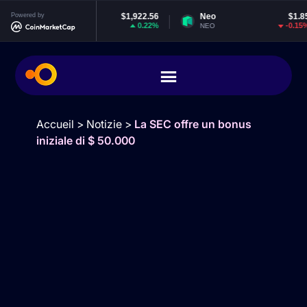
Powered by
Ethereum
$1,922.56
Neo
$1.85
0.22%
-0.15%
ETH
NEO
Accueil
>
Notizie
>
La SEC offre un bonus
iniziale di $ 50.000