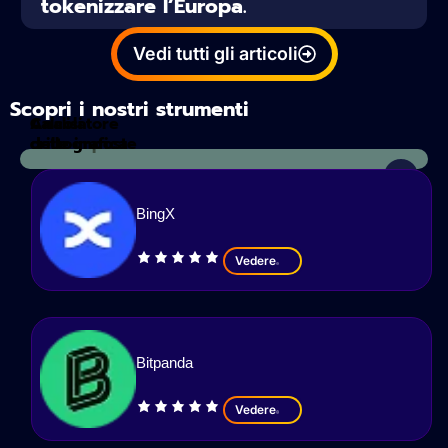
tokenizzare l’Europa.
Vedi tutti gli articoli
Scopri i nostri strumenti
Calcolatore
Analisi
delle imposte
crittografica
BingX
Vedere
Bitpanda
Vedere