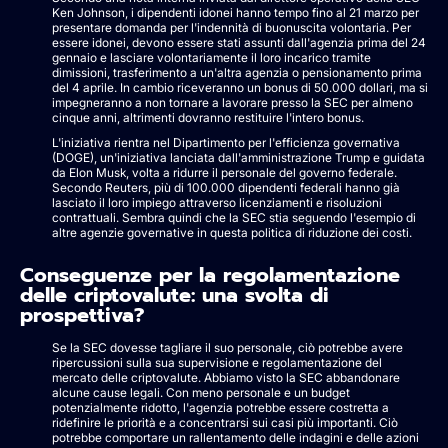
Ken Johnson, i dipendenti idonei hanno tempo fino al 21 marzo per
presentare domanda per l'indennità di buonuscita volontaria. Per
essere idonei, devono essere stati assunti dall'agenzia prima del 24
gennaio e lasciare volontariamente il loro incarico tramite
dimissioni, trasferimento a un'altra agenzia o pensionamento prima
del 4 aprile. In cambio riceveranno un bonus di 50.000 dollari, ma si
impegneranno a non tornare a lavorare presso la SEC per almeno
cinque anni, altrimenti dovranno restituire l'intero bonus.
L'iniziativa rientra nel Dipartimento per l'efficienza governativa
(DOGE), un'iniziativa lanciata dall'amministrazione Trump e guidata
da Elon Musk, volta a ridurre il personale del governo federale.
Secondo Reuters, più di 100.000 dipendenti federali hanno già
lasciato il loro impiego attraverso licenziamenti e risoluzioni
contrattuali. Sembra quindi che la SEC stia seguendo l'esempio di
altre agenzie governative in questa politica di riduzione dei costi.
Conseguenze per la regolamentazione
delle criptovalute: una svolta di
prospettiva?
Se la SEC dovesse tagliare il suo personale, ciò potrebbe avere
ripercussioni sulla sua supervisione e regolamentazione del
mercato delle criptovalute. Abbiamo visto la SEC abbandonare
alcune cause legali. Con meno personale e un budget
potenzialmente ridotto, l'agenzia potrebbe essere costretta a
ridefinire le priorità e a concentrarsi sui casi più importanti. Ciò
potrebbe comportare un rallentamento delle indagini e delle azioni