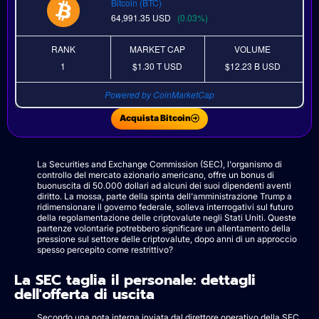
Bitcoin (BTC)
64,991.35
USD
(0.03%)
RANK
MARKET CAP
VOLUME
1
$1.30 T
USD
$12.23 B
USD
Powered by CoinMarketCap
Acquista Bitcoin
La Securities and Exchange Commission (SEC), l'organismo di
controllo del mercato azionario americano, offre un bonus di
buonuscita di 50.000 dollari ad alcuni dei suoi dipendenti aventi
diritto. La mossa, parte della spinta dell'amministrazione Trump a
ridimensionare il governo federale, solleva interrogativi sul futuro
della regolamentazione delle criptovalute negli Stati Uniti. Queste
partenze volontarie potrebbero significare un allentamento della
pressione sul settore delle criptovalute, dopo anni di un approccio
spesso percepito come restrittivo?
La SEC taglia il personale: dettagli
dell'offerta di uscita
Secondo una nota interna inviata dal direttore operativo della SEC