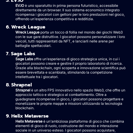
5. EV.IO
EV.IO
è uno sparatutto in prima persona futuristico, accessibile
direttamente da un browser. Il suo sistema economico integrato
ricompensa i giocatori con gettoni per le loro prestazioni nel gioco,
offrendo un'esperienza competitiva e redditizia.
6. Wreck League
Wreck League
porta un tocco di follia nel mondo dei giochi Web3
con le sue gare distruttive. I giocatori possono personalizzare i loro
veicoli, tutti rappresentati da NFT, e lanciarli nelle arene per
battaglie spettacolari.
7. Sage Labs
Sage Labs
offre un'esperienza di gioco strategica unica, in cui i
giocatori possono creare e gestire il proprio laboratorio di ricerca.
Grazie alla blockchain, ogni scoperta e innovazione scientifica può
essere brevettata e scambiata, stimolando la competizione
intellettuale tra i giocatori.
8. Shrapnel
Shrapnel
è un altro FPS innovativo nello spazio Web3, che offre un
approccio tattico e strategico al combattimento. Oltre a
guadagnare ricompense in gioco, i giocatori possono progettare e
monetizzare le proprie mappe e missioni utilizzando la tecnologia
blockchain.
9. Helix Metaverse
Helix Metaverse
è un'ambiziosa piattaforma di gioco che combina
elementi di gioco di ruolo, costruzione del mondo e interazione
sociale in un universo esteso. I giocatori possono acquistare,