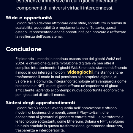
esperienze immersive in cui i giochi diventano
componenti di universi virtuali interconnessi.
Sfide e opportunità
I giochi Web3 devono affrontare delle sfide, soprattutto in termini di
scalabilità, accessibilità e regolamentazione. Tuttavia, questi
ostacoli rappresentano anche opportunità per innovare e rafforzare
la resilienza dell'ecosistema.
Conclusione
Esplorando il mondo in continua espansione dei giochi Web3 nel
2024, è chiaro che questa rivoluzione digitale va ben oltre il
semplice intrattenimento. I giochi Web3 non solo stanno ridefinendo
videogiochi
il modo in cui interagiamo con i
, ma stanno anche
trasformando il modo in cui pensiamo alla proprietà digitale, al
valore e alla comunità. Integrando tecnologie all'avanguardia come
blockchain e NFT, questi giochi offrono un'esperienza di gioco
arricchente, aprendo al contempo nuove opportunità economiche
per i giocatori di tutto il mondo.
Sintesi degli approfondimenti
I giochi Web3 sono all'avanguardia nell'innovazione e offrono
modelli di business dirompenti, come il Play-to-Earn, che
consentono ai giocatori di generare entrate reali. Le piattaforme e
le tecnologie sottostanti, come Ethereum, Solana e NFT, svolgono
un ruolo cruciale in questa trasformazione, garantendo sicurezza,
trasparenza e interoperabilità.