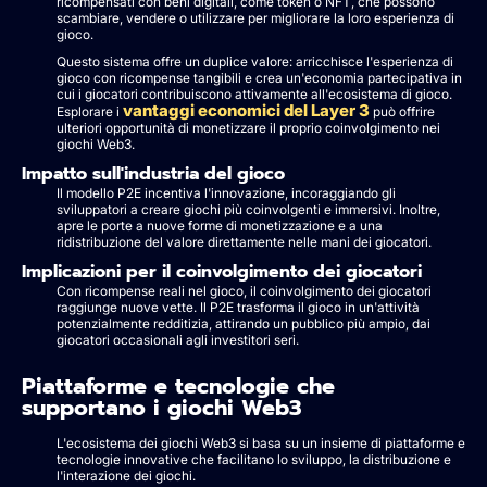
ricompensati con beni digitali, come token o NFT, che possono
scambiare, vendere o utilizzare per migliorare la loro esperienza di
gioco.
Questo sistema offre un duplice valore: arricchisce l'esperienza di
gioco con ricompense tangibili e crea un'economia partecipativa in
cui i giocatori contribuiscono attivamente all'ecosistema di gioco.
vantaggi economici del Layer 3
Esplorare i
può offrire
ulteriori opportunità di monetizzare il proprio coinvolgimento nei
giochi Web3.
Impatto sull'industria del gioco
Il modello P2E incentiva l'innovazione, incoraggiando gli
sviluppatori a creare giochi più coinvolgenti e immersivi. Inoltre,
apre le porte a nuove forme di monetizzazione e a una
ridistribuzione del valore direttamente nelle mani dei giocatori.
Implicazioni per il coinvolgimento dei giocatori
Con ricompense reali nel gioco, il coinvolgimento dei giocatori
raggiunge nuove vette. Il P2E trasforma il gioco in un'attività
potenzialmente redditizia, attirando un pubblico più ampio, dai
giocatori occasionali agli investitori seri.
Piattaforme e tecnologie che
supportano i giochi Web3
L'ecosistema dei giochi Web3 si basa su un insieme di piattaforme e
tecnologie innovative che facilitano lo sviluppo, la distribuzione e
l'interazione dei giochi.