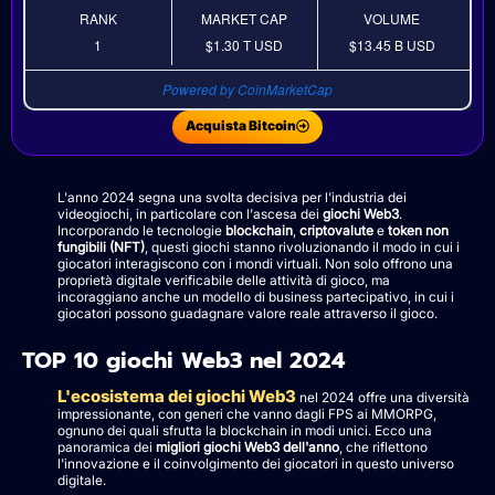
RANK
MARKET CAP
VOLUME
1
$1.30 T
USD
$13.45 B
USD
Powered by CoinMarketCap
Acquista Bitcoin
L'anno 2024 segna una svolta decisiva per l'industria dei
videogiochi, in particolare con l'ascesa dei
giochi Web3
.
Incorporando le tecnologie
blockchain
,
criptovalute
e
token non
fungibili (NFT)
, questi giochi stanno rivoluzionando il modo in cui i
giocatori interagiscono con i mondi virtuali. Non solo offrono una
proprietà digitale verificabile delle attività di gioco, ma
incoraggiano anche un modello di business partecipativo, in cui i
giocatori possono guadagnare valore reale attraverso il gioco.
TOP 10 giochi Web3 nel 2024
L'ecosistema dei giochi Web3
nel 2024 offre una diversità
impressionante, con generi che vanno dagli FPS ai MMORPG,
ognuno dei quali sfrutta la blockchain in modi unici. Ecco una
panoramica dei
migliori giochi Web3 dell'anno
, che riflettono
l'innovazione e il coinvolgimento dei giocatori in questo universo
digitale.