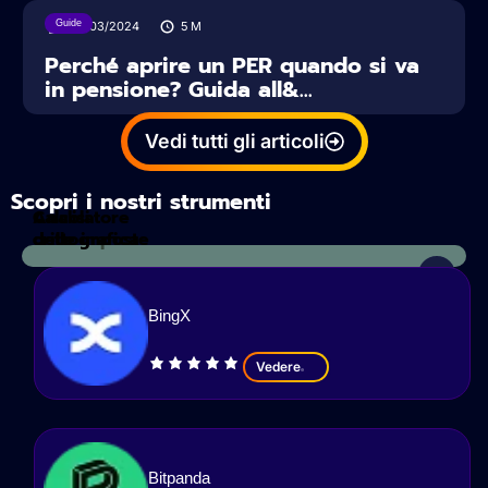
Guide
30/03/2024
5
M
Perché aprire un PER quando si va
in pensione? Guida all&...
Vedi tutti gli articoli
Scopri i nostri strumenti
Calcolatore
Analisi
delle imposte
crittografica
BingX
Vedere
Bitpanda