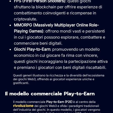
FPS (First-Person Shooters)
: questi giochi
sfruttano la blockchain per offrire esperienze di
combattimento coinvolgenti e ricompense in
criptovalute.
MMORPG (Massively Multiplayer Online Role-
Playing Games)
: offrono mondi vasti e persistenti
in cui i giocatori possono esplorare, combattere e
commerciare beni digitali.
Giochi Play-to-Earn
: promuovendo un modello
economico in cui giocare fa rima con vincere,
questi giochi incoraggiano la partecipazione attiva
e premiano i giocatori con beni digitali riscattabili.
Questi generi illustrano la ricchezza e la diversità dell'ecosistema
dei giochi Web3, offrendo ai giocatori esperienze uniche e
gratificanti.
Il modello commerciale Play-to-Earn
Il modello commerciale
Play-to-Earn (P2E)
è al centro della
rivoluzione
dei giochi Web3 e sfida i paradigmi tradizionali
dell'industria dei giochi. In questo modello, i giocatori vengono