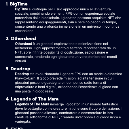
1. BigTime
BigTime
si distingue per il suo approccio unico all'avventura
spaziale, combinando elementi RPG con un'esperienza sociale
potenziata dalla blockchain. I giocatori possono acquisire NFT che
rappresentano equipaggiamenti, skin e persino pacchi di tempo,
consentendo una profonda immersione in un universo in continua
espansione.
2. Otherdeed
Otherdeed
è un gioco di esplorazione e colonizzazione nel
metaverso. Ogni appezzamento di terreno, rappresentato da un
NFT, apre infinite possibilità di costruzione, esplorazione e
commercio, rendendo ogni giocatore un vero pioniere dei mondi
virtuali.
3. Deadrop
Deadrop
sta rivoluzionando il genere FPS con un modello dinamico
Play-to-Earn. Il gioco prevede missioni ad alta tensione in cui i
giocatori possono guadagnare ricompense sotto forma di
criptovalute e beni digitali, arricchendo l'esperienza di gioco con
una posta in gioco reale.
4. Legends of The Mara
Legends of The Mara
immerge i giocatori in un mondo fantastico
dove le battaglie con le creature mitiche sono il cuore dell'azione. I
giocatori possono allevare, combattere e commerciare le loro
creature sotto forma di NFT, creando un'economia di gioco ricca e
variegata.