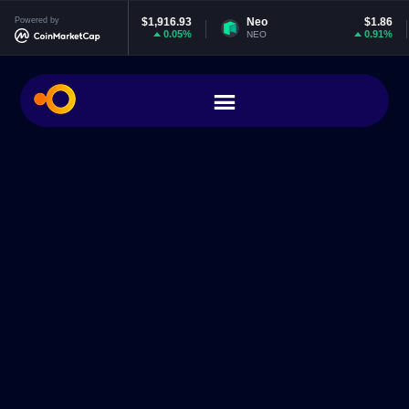
ereum
Powered by
$1,916.93
Neo
$1.86
EOS
0.05%
0.91%
NEO
EOS