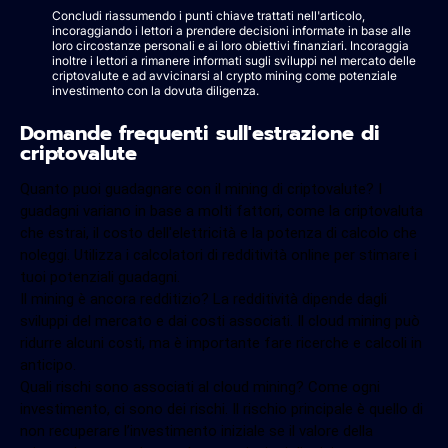
Concludi riassumendo i punti chiave trattati nell'articolo,
incoraggiando i lettori a prendere decisioni informate in base alle
loro circostanze personali e ai loro obiettivi finanziari. Incoraggia
inoltre i lettori a rimanere informati sugli sviluppi nel mercato delle
criptovalute e ad avvicinarsi al crypto mining come potenziale
investimento con la dovuta diligenza.
Domande frequenti sull'estrazione di
criptovalute
Quanto puoi guadagnare con il mining di criptovalute? I
guadagni variano in base a molti fattori, come la criptovaluta
che estrai, il costo dell'elettricità e la potenza di calcolo che
noleggi. Utilizza i calcolatori di redditività online per stimare i
tuoi potenziali guadagni.
Il mining è ancora redditizio? La redditività dipende dagli
sviluppi del mercato e dai costi associati. Il cloud mining può
ridurre alcuni costi, ma è importante fare ricerche e calcoli in
anticipo.
Quali rischi sono associati al cloud mining? Come ogni
investimento, ci sono dei rischi. Il rischio principale è quello di
non recuperare l’investimento iniziale se il valore della