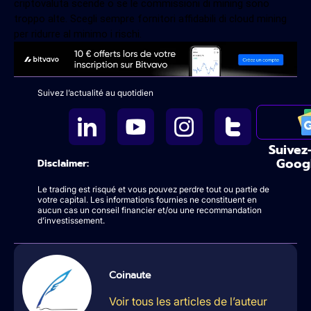
criptovaluta scende o se le commissioni di mining sono
troppo alte. Scegli sempre fornitori affidabili di cloud mining
per ridurre al minimo i rischi.
Suivez l’actualité au quotidien
Suivez
Goog
Disclaimer:
Le trading est risqué et vous pouvez perdre tout ou partie de
votre capital. Les informations fournies ne constituent en
aucun cas un conseil financier et/ou une recommandation
d’investissement.
Coinaute
Voir tous les articles de l’auteur