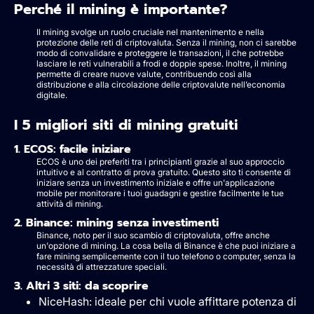
Perché il mining è importante?
Il mining svolge un ruolo cruciale nel mantenimento e nella
protezione delle reti di criptovaluta. Senza il mining, non ci sarebbe
modo di convalidare e proteggere le transazioni, il che potrebbe
lasciare le reti vulnerabili a frodi e doppie spese. Inoltre, il mining
permette di creare nuove valute, contribuendo così alla
distribuzione e alla circolazione delle criptovalute nell’economia
digitale.
I 5 migliori siti di mining gratuiti
1. ECOS: facile iniziare
ECOS è uno dei preferiti tra i principianti grazie al suo approccio
intuitivo e al contratto di prova gratuito. Questo sito ti consente di
iniziare senza un investimento iniziale e offre un'applicazione
mobile per monitorare i tuoi guadagni e gestire facilmente le tue
attività di mining.
2. Binance: mining senza investimenti
Binance, noto per il suo scambio di criptovaluta, offre anche
un'opzione di mining. La cosa bella di Binance è che puoi iniziare a
fare mining semplicemente con il tuo telefono o computer, senza la
necessità di attrezzature speciali.
3. Altri 3 siti: da scoprire
NiceHash: ideale per chi vuole affittare potenza di