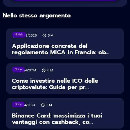
Nello stesso argomento
Notizie
27/02/2026
5
M
Applicazione concreta del
regolamento MiCA in Francia: ob...
Guide
12/04/2024
6
M
Come investire nelle ICO delle
criptovalute: Guida per pr...
Guide
11/04/2024
5
M
Binance Card: massimizza i tuoi
vantaggi con cashback, co...