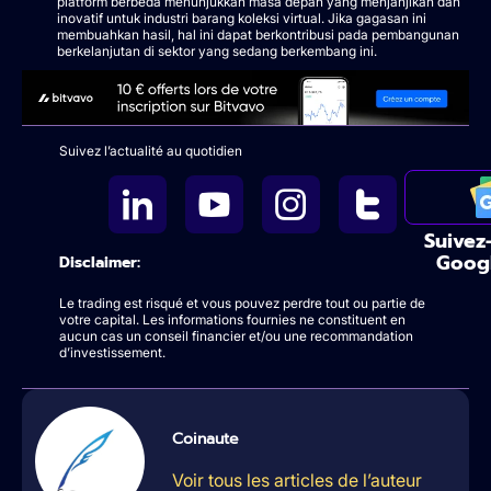
platform berbeda menunjukkan masa depan yang menjanjikan dan
inovatif untuk industri barang koleksi virtual. Jika gagasan ini
membuahkan hasil, hal ini dapat berkontribusi pada pembangunan
berkelanjutan di sektor yang sedang berkembang ini.
Suivez l’actualité au quotidien
Suivez
Goog
Disclaimer:
Le trading est risqué et vous pouvez perdre tout ou partie de
votre capital. Les informations fournies ne constituent en
aucun cas un conseil financier et/ou une recommandation
d’investissement.
Coinaute
Voir tous les articles de l’auteur