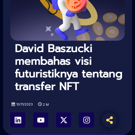
David Baszucki
membahas visi
futuristiknya tentang
transfer NFT
10/11/2023
2
M