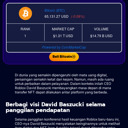
Bitcoin (BTC)
65,131.27
USD
(-0.08%)
RANK
MARKET CAP
VOLUME
1
$1.31 T
USD
$14.79 B
USD
Powered by CoinMarketCap
Beli Bitcoin
Di dunia yang semakin dipengaruhi oleh mata uang digital,
persaingan semakin ketat dan kejam. Namun, masih ada ruang
untuk perbaikan dalam pelayanan. Dalam konteks inilah CEO
Roblox David Baszucki membayangkan masa depan di mana
transfer NFT dapat dilakukan antar platform yang berbeda.
Berbagi visi David Baszucki selama
panggilan pendapatan
Selama panggilan konferensi hasil keuangan Roblox baru-baru ini,
CEO-nya David Baszucki menyatakan keinginannya untuk melihat
item digital dan NFT (non-fungible token) dapat ditransfer antar