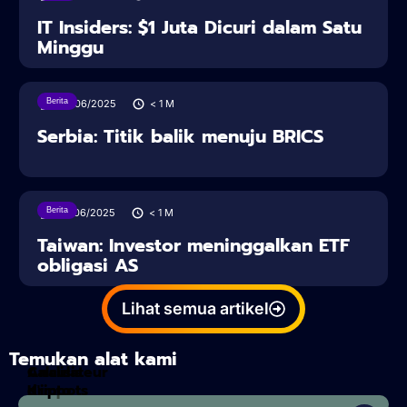
IT Insiders: $1 Juta Dicuri dalam Satu
Minggu
Berita
28/06/2025
< 1
M
Serbia: Titik balik menuju BRICS
Berita
27/06/2025
< 1
M
Taiwan: Investor meninggalkan ETF
obligasi AS
Lihat semua artikel
Temukan alat kami
Calculateur
Analisis
d'impots
Kripto