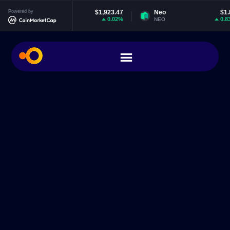
Powered by
Ethereum
$1,923.47
Neo
$1.85
0.02%
0.83%
ETH
NEO