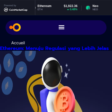
Lewati
$0.999194
Powered by
Ethereum
$1,922.36
Neo
ke
0%
0.48%
ETH
NEO
konten
Accueil
> Hari:
11 Juni 2025
Ethereum: Menuju Regulasi yang Lebih Jelas