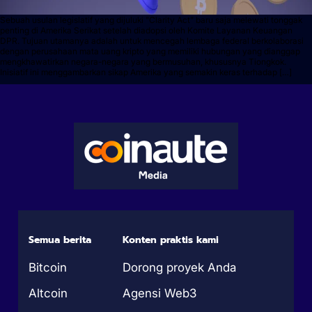
Sebuah usulan legislatif yang dijuluki "Clarity Act" baru saja melewati tonggak
penting di Amerika Serikat setelah diadopsi oleh Komite Layanan Keuangan
DPR. Tujuan utamanya adalah untuk mencegah lembaga federal berkolaborasi
dengan perusahaan mata uang kripto yang memiliki hubungan yang dianggap
mengkhawatirkan negara-negara yang bermusuhan, khususnya Tiongkok.
Inisiatif ini menggambarkan sikap Amerika yang semakin keras terhadap […]
Semua berita
Konten praktis kami
Bitcoin
Dorong proyek Anda
Altcoin
Agensi Web3