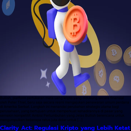
Bullish, platform pertukaran mata uang kripto yang didukung secara finansial
oleh Peter Thiel, baru saja secara resmi mengajukan penawaran umum perdana
di Amerika Serikat. Langkah ini menandai perubahan strategis utama bagi
perusahaan, yang bertujuan untuk memperkuat kehadirannya di pasar yang
semakin kompetitif. Ambisi Pertumbuhan yang Jelas Bullish berencana untuk
mengumpulkan beberapa ratus juta dolar untuk […]
Clarity Act: Regulasi Kripto yang Lebih Ketat