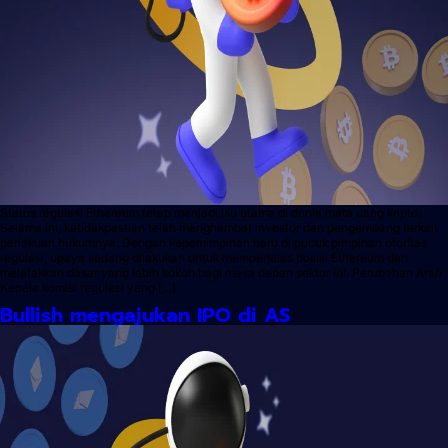
Status regulasi Ethereum tetap menjadi isu utama di dunia mata uang kripto.
Selama ini, ketidakpastian telah menghambat investor dan pengembang terkait
perlakuan hukumnya. Dengan kepemimpinan baru di pucuk pimpinan otoritas
regulasi, upaya sedang dilakukan untuk memperjelas posisi Ethereum dan
meletakkan dasar yang lebih kokoh bagi masa depan sektor ini. Perubahan Arah
Kepala komisi regulasi yang […]
Bullish mengajukan IPO di AS