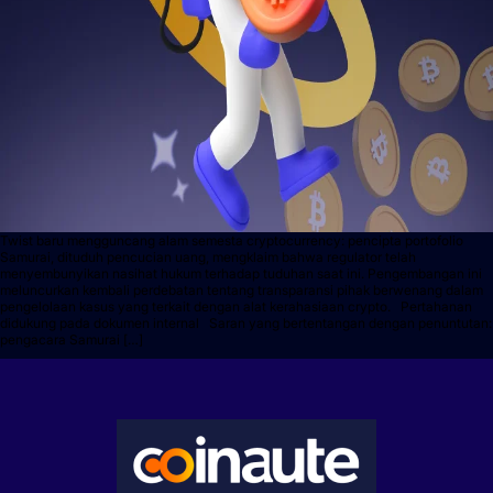
Twist baru mengguncang alam semesta cryptocurrency: pencipta portofolio
Samurai, dituduh pencucian uang, mengklaim bahwa regulator telah
menyembunyikan nasihat hukum terhadap tuduhan saat ini. Pengembangan ini
meluncurkan kembali perdebatan tentang transparansi pihak berwenang dalam
pengelolaan kasus yang terkait dengan alat kerahasiaan crypto. Pertahanan
didukung pada dokumen internal Saran yang bertentangan dengan penuntutan:
pengacara Samurai […]