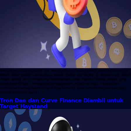
Sebuah proposal legislatif baru mengguncang bidang politik Amerika: mencegah
tokoh -tokoh publik memperkaya sendiri berkat aset digital. Di depan mata, tokoh
-tokoh politik yang cenderung memonetisasi citra mereka melalui proyek yang
sama atau crypto. Mengawasi penggunaan cryptos dengan tokoh publik
Memblokir promosi token pribadi: teks tersebut secara resmi melarang pejabat
terpilih, presiden, wakil […]
Tron Dao dan Curve Finance Diambil untuk
Target Haystand