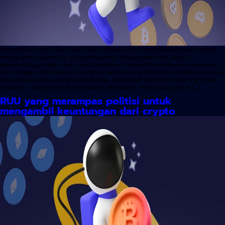
Komunitas crypto dalam kekacauan setelah urutan mengejutkan telah beredar
secara online: bunuh diri yang seharusnya ditayangkan oleh Jeffy Yu,
pengembang Zerebro. Apa yang tampaknya menjadi drama manusia sekarang
mirip dengan pementasan. Hilangnya pengembang misterius memberi jalan pada
serangkaian wahyu yang tidak terduga, mempertanyakan ketulusan peristiwa
tersebut. Hilangnya yang tampaknya dirancang Surat yang penuh […]
RUU yang merampas politisi untuk
mengambil keuntungan dari crypto