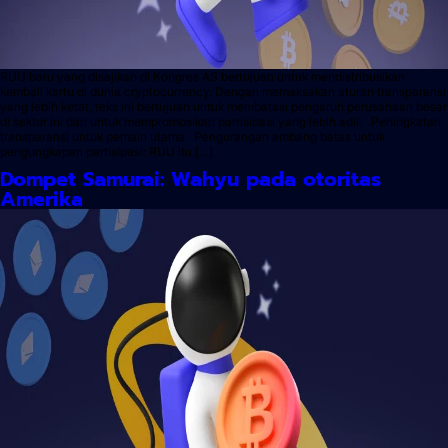
RUU baru yang disajikan di Kongres AS bertujuan untuk mendistribusikan
kembali kartu di dunia cryptocurrency. Dengan memaksakan aturan transparansi
yang lebih ketat, teks ini bertujuan untuk membatasi pengaruh perusahaan besar
di sektor ini dan untuk mempromosikan partisipasi yang lebih adil. Peningkatan
transparansi untuk pemain utama Pengurangan ambang batas untuk
pengungkapan partisipasi: RUU itu […]
Dompet Samurai: Wahyu pada otoritas
Amerika