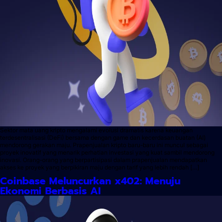
Sektor mata uang kripto mengalami evolusi dramatis karena keuangan
terdesentralisasi (DeFi) bersama dengan game dan kecerdasan buatan (AI)
mendorong gerakan maju. Prapenjualan kripto baru-baru ini muncul sebagai
proyek inovatif yang menarik perhatian investasi yang kuat sambil mendorong
inovasi. Orang-orang yang berpartisipasi dalam prapenjualan mendapatkan
akses ke proyek yang berpikiran maju dengan tarif yang lebih rendah […]
Coinbase Meluncurkan x402: Menuju
Ekonomi Berbasis AI