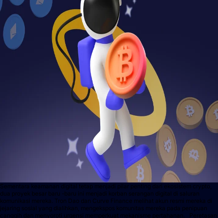
Sementara keamanan digital tetap menjadi pilar penting dari ekosistem crypto,
dua proyek besar baru -baru ini menjadi korban serangan digital di saluran
komunikasi mereka. Tron Dao dan Curve Finance melihat akun resmi mereka di
jejaring sosial yang dialihkan, mengekspos komunitas mereka pada penipuan
canggih dan menyoroti urgensi memperkuat mekanisme pertahanan. Peretasan