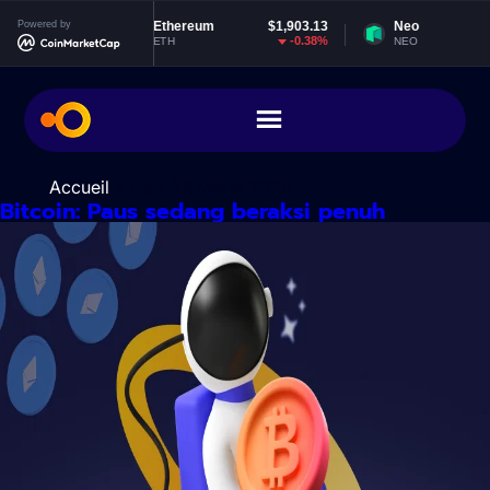
Lewati
999212
Powered by
Ethereum
$1,903.13
Neo
ke
0.03%
-0.38%
-
ETH
NEO
konten
Accueil
> Hari:
25 Maret 2025
Bitcoin: Paus sedang beraksi penuh