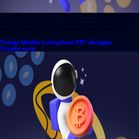
Circle, penerbit stablecoin USDC, telah mengumumkan ekspansinya ke Jepang
melalui kemitraan dengan SBI VC Trade. Langkah ini menjadikan Jepang pasar
baru yang utama bagi USDC, dan platform lokal lainnya diperkirakan akan
mengikutinya dalam beberapa bulan mendatang. Adopsi strategis di pasar
Jepang Dampak USDC pada pasar Jepang Peluang dan tantangan Peluang : […]
Trump Media Luncurkan ETF dengan
Crypto.com