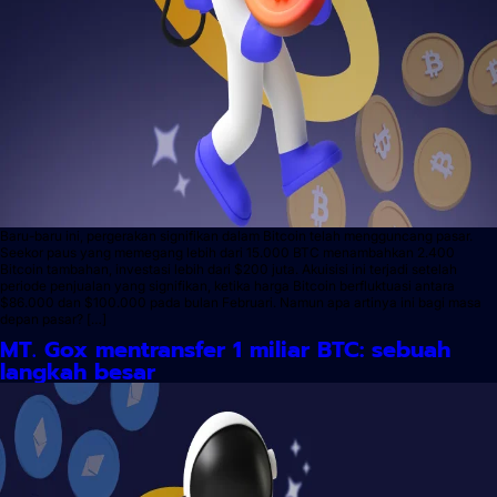
Baru-baru ini, pergerakan signifikan dalam Bitcoin telah mengguncang pasar.
Seekor paus yang memegang lebih dari 15.000 BTC menambahkan 2.400
Bitcoin tambahan, investasi lebih dari $200 juta. Akuisisi ini terjadi setelah
periode penjualan yang signifikan, ketika harga Bitcoin berfluktuasi antara
$86.000 dan $100.000 pada bulan Februari. Namun apa artinya ini bagi masa
depan pasar? […]
MT. Gox mentransfer 1 miliar BTC: sebuah
langkah besar