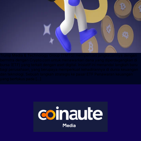
Trump Media & Technology Group (TMTG) memperluas jangkauannya dengan
bermitra dengan Crypto.com untuk menawarkan dana yang diperdagangkan di
bursa (ETF) yang terkait dengan aset digital. Inisiatif ini menandai langkah baru
bagi perusahaan, yang berupaya memperkuat kehadirannya di dunia keuangan
dan teknologi. Sebuah langkah strategis ke pasar ETF Penawaran keuangan
yang berfokus pada […]