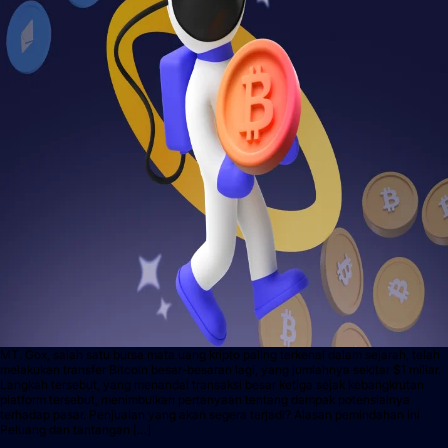
MT. Gox, salah satu bursa mata uang kripto paling terkenal dalam sejarah, telah
melakukan transfer Bitcoin besar-besaran lagi, yang jumlahnya sekitar $1 miliar.
Langkah tersebut, yang menandai transaksi besar ketiga sejak kebangkrutan
platform tersebut, menimbulkan pertanyaan tentang dampak potensialnya
terhadap pasar. Penjualan yang akan segera terjadi? Alasan pemindahan ini
Peluang dan tantangan […]