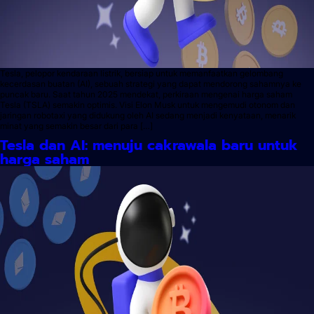
Tesla, pelopor kendaraan listrik, bersiap untuk memanfaatkan gelombang
kecerdasan buatan (AI), sebuah strategi yang dapat mendorong sahamnya ke
puncak baru. Saat tahun 2025 mendekat, perkiraan mengenai harga saham
Tesla (TSLA) semakin optimis. Visi Elon Musk untuk mengemudi otonom dan
jaringan robotaxi yang didukung oleh AI sedang menjadi kenyataan, menarik
minat yang semakin besar dari para […]
Tesla dan AI: menuju cakrawala baru untuk
harga saham