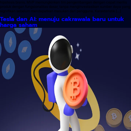
hipotesis bisnis. MVP memungkinkan tim pengembangan dengan cepat merilis
produk dengan fungsionalitas dasar, tanpa menginvestasikan sumber daya yang
signifikan sebelum mendapatkan masukan dari pengguna. Karakteristik […]
Tesla dan AI: menuju cakrawala baru untuk
harga saham