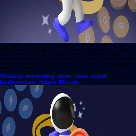
Dalam dunia cryptocurrency yang volatile, strategi averaging dollar, atau DCA
(Dollar Cost Averaging), muncul sebagai metode yang efektif untuk mengurangi
risiko terkait fluktuasi harga. Pendekatan ini terdiri dari menginvestasikan jumlah
tetap pada interval reguler, terlepas dari harga aset. Bagi para investor Bitcoin
dan altcoin, strategi ini dapat menawarkan kesempatan untuk mengakumulasi
aset digital dengan cara […]
Strategi averaging dolar: saat untuk
berinvestasi dalam Bitcoin