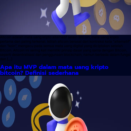
Altcoin adalah mata uang kripto alternatif selain Bitcoin, mata uang kripto
pertama dan paling terkenal. Istilah altcoin berasal dari kontraksi kata “alternatif”
dan “koin”, mengacu pada semua mata uang digital yang diciptakan setelah
Bitcoin. Altcoin ini sering kali memiliki prinsip dasar yang sama dengan Bitcoin,
seperti desentralisasi dan penggunaan blockchain, namun berbeda dalam fungsi
dan […]
Apa itu MVP dalam mata uang kripto
bitcoin? Definisi sederhana