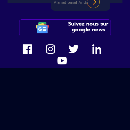
Suivez nous sur
google news