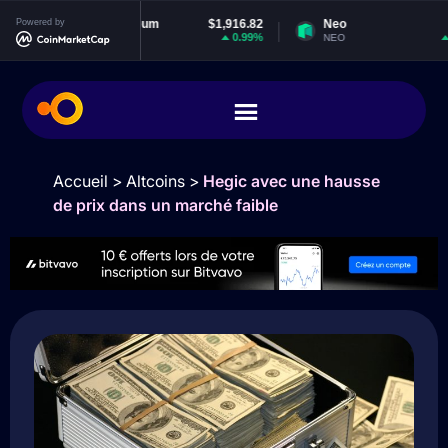
Powered by
Ethereum
$1,916.82
Neo
$1.85
0.99%
0.77%
ETH
NEO
Accueil
>
Altcoins
>
Hegic avec une hausse
de prix dans un marché faible