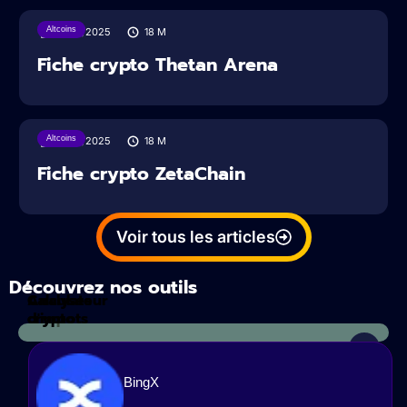
Altcoins
19/01/2025
18
M
Fiche crypto Thetan Arena
Altcoins
19/01/2025
18
M
Fiche crypto ZetaChain
Voir tous les articles
Découvrez nos outils
Calculateur
Analyses
d'impots
crypto
BingX