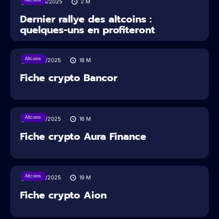
04/04/2025
2
M
Dernier rallye des altcoins :
quelques-uns en profiteront
Altcoins
10/02/2025
18
M
Fiche crypto Bancor
Altcoins
10/02/2025
16
M
Fiche crypto Aura Finance
Altcoins
10/02/2025
19
M
Fiche crypto Aion