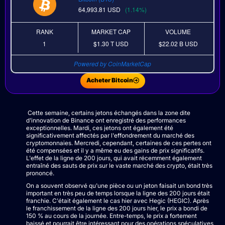
64,993.81
USD
(1.14%)
RANK
MARKET CAP
VOLUME
1
$1.30 T
USD
$22.02 B
USD
Powered by CoinMarketCap
Acheter Bitcoin
Cette semaine, certains jetons échangés dans la zone dite
d'innovation de Binance ont enregistré des performances
exceptionnelles. Mardi, ces jetons ont également été
significativement affectés par l'effondrement du marché des
cryptomonnaies. Mercredi, cependant, certaines de ces pertes ont
été compensées et il y a même eu des gains de prix significatifs.
L'effet de la ligne de 200 jours, qui avait récemment également
entraîné des sauts de prix sur le vaste marché des crypto, était très
prononcé.
On a souvent observé qu'une pièce ou un jeton faisait un bond très
important en très peu de temps lorsque la ligne des 200 jours était
franchie. C'était également le cas hier avec Hegic (HEGIC). Après
le franchissement de la ligne des 200 jours hier, le prix a bondi de
150 % au cours de la journée. Entre-temps, le prix a fortement
baissé et pourrait être intéressant pour des opérations spéculatives