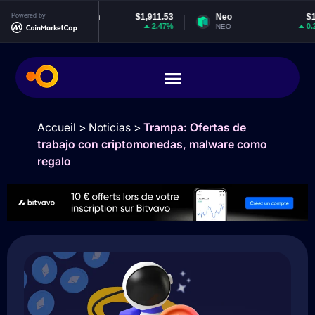
Powered by
Ethereum
$1,911.53
Neo
$1.88
2.47%
0.22%
ETH
NEO
Accueil
>
Noticias
>
Trampa: Ofertas de
trabajo con criptomonedas, malware como
regalo