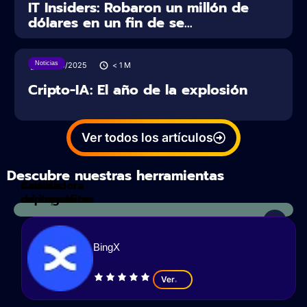
IT Insiders: Robaron un millón de
dólares en un fin de se...
Noticias
27/06/2025
< 1
M
Cripto-IA: El año de la explosión
Ver todos los artículos
Descubre nuestras herramientas
Calculadora
Análisis
de impuestos
criptográfico
BingX
Ver