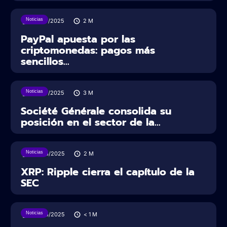
Noticias
30/07/2025
2
M
PayPal apuesta por las
criptomonedas: pagos más
sencillos...
Noticias
28/07/2025
3
M
Société Générale consolida su
posición en el sector de la...
Noticias
28/06/2025
2
M
XRP: Ripple cierra el capítulo de la
SEC
Noticias
28/06/2025
< 1
M