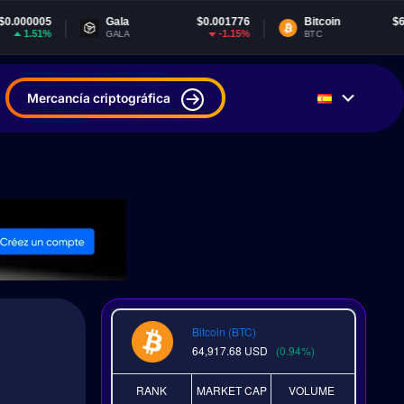
Gala
$0.001776
Bitcoin
$64,917.68
-1.15%
0.93%
GALA
BTC
Mercancía criptográfica
Bitcoin (BTC)
64,917.68
USD
(0.94%)
RANK
MARKET CAP
VOLUME