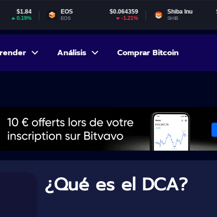
EOS
$0.064359
Shiba Inu
$0.000005
-1.21%
1.51%
EOS
SHIB
render
Análisis
Comprar Bitcoin
¿Qué es el DCA?