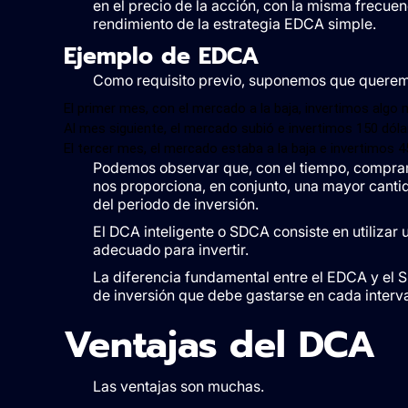
en el precio de la acción, con la misma frecue
rendimiento de la estrategia EDCA simple.
Ejemplo de EDCA
Como requisito previo, suponemos que queremo
El primer mes, con el mercado a la baja, invertimos algo
Al mes siguiente, el mercado subió e invertimos 150 dóla
El tercer mes, el mercado estaba a la baja e invertimos 4
Podemos observar que, con el tiempo, compram
nos proporciona, en conjunto, una mayor canti
del periodo de inversión.
El DCA inteligente o SDCA consiste en utiliza
adecuado para invertir.
La diferencia fundamental entre el EDCA y el S
de inversión que debe gastarse en cada interv
Ventajas del DCA
Las ventajas son muchas.