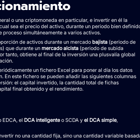
cionamiento
eral o una criptomoneda en particular, e invertir en él la
al sea el precio del activo, durante un periodo bien definid
te proceso simultáneamente a varios activos.
roporción de activos durante un mercado
bajista
(periodo de
os) que durante un
mercado alcista
(periodo de subida
 tanto, obtiene al final de la inversión una plusvalía global
ación.
riódicamente un fichero Excel para poner al día los datos
ión. En este fichero se pueden añadir las siguientes columnas
sión: el capital invertido, la cantidad total de fichas
pital final obtenido y el rendimiento.
o EDCA, el
DCA inteligente
o SCDA y
el DCA
simple
,
ertir no una cantidad fija, sino una cantidad variable basad