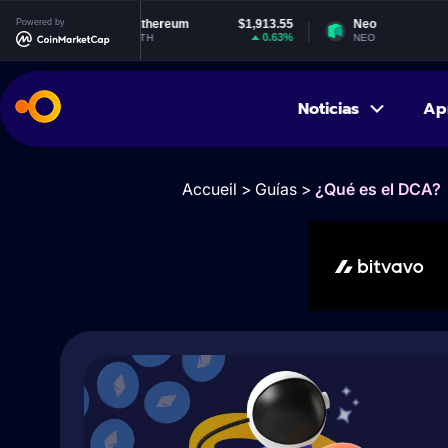
Powered by
Ethereum
$1,913.55
Neo
$1.84
0.63%
0.19%
ETH
NEO
Noticias
Ap
Accueil
>
Guías
>
¿Qué es el DCA?