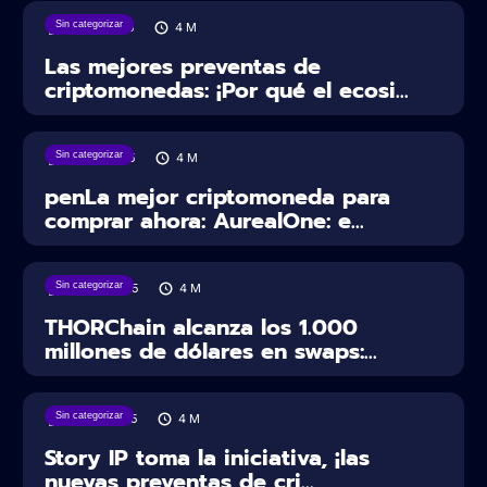
Sin categorizar
10/05/2025
4
M
Las mejores preventas de
criptomonedas: ¡Por qué el ecosi...
Sin categorizar
13/03/2025
4
M
penLa mejor criptomoneda para
comprar ahora: AurealOne: e...
Sin categorizar
28/02/2025
4
M
THORChain alcanza los 1.000
millones de dólares en swaps:...
Sin categorizar
25/02/2025
4
M
Story IP toma la iniciativa, ¡las
nuevas preventas de cri...