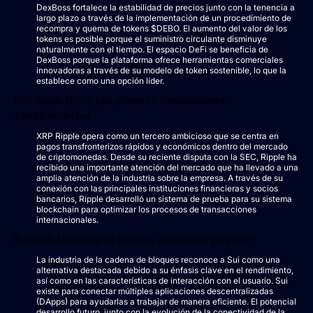
DexBoss fortalece la estabilidad de precios junto con la tenencia a
largo plazo a través de la implementación de un procedimiento de
recompra y quema de tokens $DEBO. El aumento del valor de los
tokens es posible porque el suministro circulante disminuye
naturalmente con el tiempo. El espacio DeFi se beneficia de
DexBoss porque la plataforma ofrece herramientas comerciales
innovadoras a través de su modelo de token sostenible, lo que la
establece como una opción líder.
XRP Ripple (XRP): Las primeras transacciones
transfronterizas
XRP Ripple opera como un tercero ambicioso que se centra en
pagos transfronterizos rápidos y económicos dentro del mercado
de criptomonedas. Desde su reciente disputa con la SEC, Ripple ha
recibido una importante atención del mercado que ha llevado a una
amplia atención de la industria sobre la empresa. A través de su
conexión con las principales instituciones financieras y socios
bancarios, Ripple desarrolló un sistema de prueba para su sistema
blockchain para optimizar los procesos de transacciones
internacionales.
Sui (SUI): Una capa de próxima generación para DeFi
La industria de la cadena de bloques reconoce a Sui como una
alternativa destacada debido a su énfasis clave en el rendimiento,
así como en las características de interacción con el usuario. Sui
existe para conectar múltiples aplicaciones descentralizadas
(DApps) para ayudarlas a trabajar de manera eficiente. El potencial
desarrollo futuro, junto con la evolución de la conectividad de la