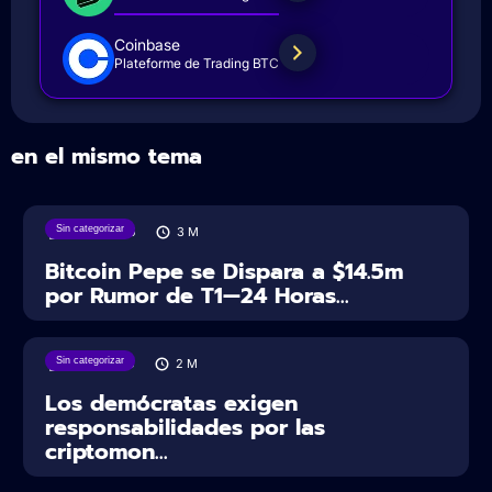
Coinbase
Plateforme de Trading BTC
en el mismo tema
Sin categorizar
17/06/2025
3
M
Bitcoin Pepe se Dispara a $14.5m
por Rumor de T1—24 Horas...
Sin categorizar
15/05/2025
2
M
Los demócratas exigen
responsabilidades por las
criptomon...