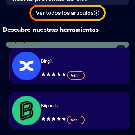
Ver todos los artículos
Descubre nuestras herramientas
Calculadora
Análisis
de impuestos
criptográfico
BingX
Ver
Bitpanda
Ver