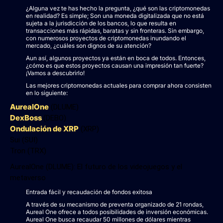
¿Alguna vez te has hecho la pregunta, ¿qué son las criptomonedas
en realidad? Es simple; Son una moneda digitalizada que no está
sujeta a la jurisdicción de los bancos, lo que resulta en
transacciones más rápidas, baratas y sin fronteras. Sin embargo,
con numerosos proyectos de criptomonedas inundando el
mercado, ¿cuáles son dignos de su atención?
Aun así, algunos proyectos ya están en boca de todos. Entonces,
¿cómo es que estos proyectos causan una impresión tan fuerte?
¡Vamos a descubrirlo!
Las mejores criptomonedas actuales para comprar ahora consisten
en lo siguiente:
AurealOne
(DLUME)
DexBoss
(DEBO)
Ondulación de XRP
(XRP)
Sui (SUI)
Tron (TRX)
AurealOne (DLUME): El futuro de los videojuegos y el
metaverso
Entrada fácil y recaudación de fondos exitosa
A través de su mecanismo de preventa organizado de 21 rondas,
Aureal One ofrece a todos posibilidades de inversión económicas.
Aureal One busca recaudar 50 millones de dólares mientras