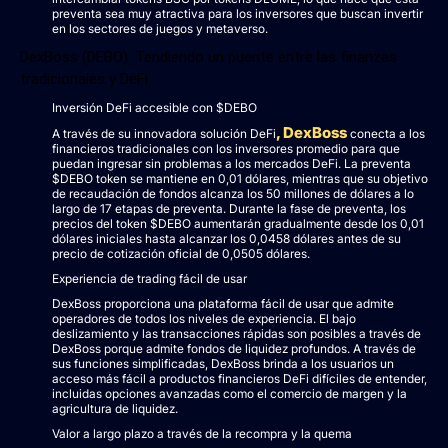
preventa sea muy atractiva para los inversores que buscan invertir
en los sectores de juegos y metaverso.
DexBoss (DEBO): Tendiendo un puente entre las finanzas
tradicionales y DeFi
Inversión DeFi accesible con $DEBO
, DexBoss
A través de su innovadora solución DeFi
conecta a los
financieros tradicionales con los inversores promedio para que
puedan ingresar sin problemas a los mercados DeFi. La preventa
$DEBO token se mantiene en 0,01 dólares, mientras que su objetivo
de recaudación de fondos alcanza los 50 millones de dólares a lo
largo de 17 etapas de preventa. Durante la fase de preventa, los
precios del token $DEBO aumentarán gradualmente desde los 0,01
dólares iniciales hasta alcanzar los 0,0458 dólares antes de su
precio de cotización oficial de 0,0505 dólares.
Experiencia de trading fácil de usar
DexBoss proporciona una plataforma fácil de usar que admite
operadores de todos los niveles de experiencia. El bajo
deslizamiento y las transacciones rápidas son posibles a través de
DexBoss porque admite fondos de liquidez profundos. A través de
sus funciones simplificadas, DexBoss brinda a los usuarios un
acceso más fácil a productos financieros DeFi difíciles de entender,
incluidas opciones avanzadas como el comercio de margen y la
agricultura de liquidez.
Valor a largo plazo a través de la recompra y la quema