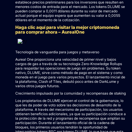
establece precios preliminares para los inversores que resulten en
menores costos de entrada para el mercado. Los tokens DLUME se
pueden comprar a 0,0011 dólares durante su valor de mercado
actual porque el equipo espera que aumenten su valor a 0,0055
dólares en el momento de la cotización.
Haga clic aquí para visitar la mejor criptomoneda
para comprar ahora – AurealOne
Tecnología de vanguardia para juegos y metaverso
Aureal One proporciona una velocidad de primer nivel y bajos
cargos de gas a través de su tecnología Zero-Knowledge Rollups
para respaldar las operaciones de juego sin problemas. Su token
nativo, DLUME, sirve como método de pago en el sistema y como
moneda en el juego para varios proyectos. El lanzamiento inicial de
la plataforma, Clash of Tiles, debutó poco antes de DarkLume y
varios otros juegos futuros.
Crecimiento impulsado por la comunidad y recompensas de staking
Los propietarios de DLUME ejercen el control de la gobernanza, lo
que les da poder de voto sobre las decisiones de desarrollo de la
plataforma. A través del mecanismo de participación, los usuarios
obtienen beneficios adicionales, ya que su participación conduce a
la protección de la red y programas de recompensa que amplían su
participación. Durante el lanzamiento oficial de la cadena de
bloques, los primeros usuarios tendrán la oportunidad de
intercambiar tokens BSC por tokens DLUME, lo que hace que esta