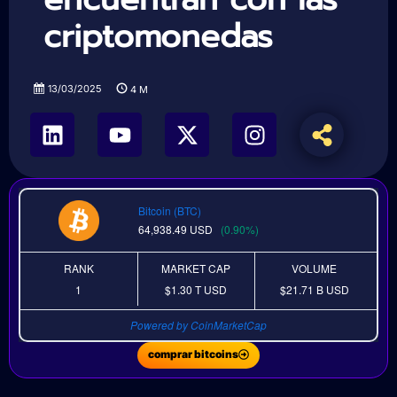
criptomonedas
13/03/2025
4
M
Bitcoin (BTC)
64,938.49
USD
(0.90%)
RANK
MARKET CAP
VOLUME
1
$1.30 T
USD
$21.71 B
USD
Powered by CoinMarketCap
comprar bitcoins