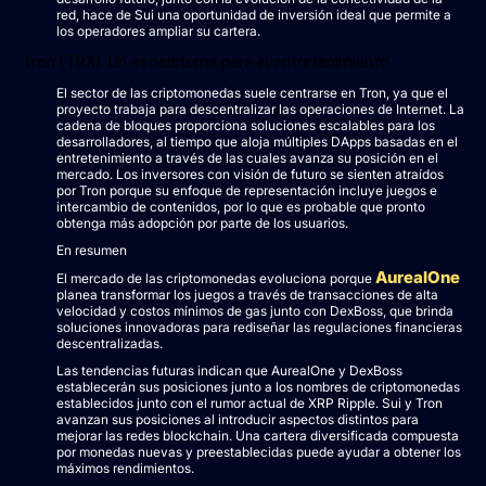
red, hace de Sui una oportunidad de inversión ideal que permite a
los operadores ampliar su cartera.
Tron (TRX): Un ecosistema para el entretenimiento
El sector de las criptomonedas suele centrarse en Tron, ya que el
proyecto trabaja para descentralizar las operaciones de Internet. La
cadena de bloques proporciona soluciones escalables para los
desarrolladores, al tiempo que aloja múltiples DApps basadas en el
entretenimiento a través de las cuales avanza su posición en el
mercado. Los inversores con visión de futuro se sienten atraídos
por Tron porque su enfoque de representación incluye juegos e
intercambio de contenidos, por lo que es probable que pronto
obtenga más adopción por parte de los usuarios.
En resumen
AurealOne
El mercado de las criptomonedas evoluciona porque
planea transformar los juegos a través de transacciones de alta
velocidad y costos mínimos de gas junto con DexBoss, que brinda
soluciones innovadoras para rediseñar las regulaciones financieras
descentralizadas.
Las tendencias futuras indican que AurealOne y DexBoss
establecerán sus posiciones junto a los nombres de criptomonedas
establecidos junto con el rumor actual de XRP Ripple. Sui y Tron
avanzan sus posiciones al introducir aspectos distintos para
mejorar las redes blockchain. Una cartera diversificada compuesta
por monedas nuevas y preestablecidas puede ayudar a obtener los
máximos rendimientos.