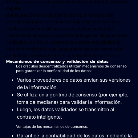
inteligentes consulten y obtengan datos externos de forma
segura.
Configuración de consultas de datos: el oráculo está
configurado para solicitar datos específicos a intervalos
regulares (por ejemplo, precios de activos cada hora).
Transmisión de datos al contrato inteligente: después de la
validación, el oráculo transmite los datos recopilados al
contrato inteligente, que luego puede ejecutar una acción
predefinida, como un pago o la activación de un servicio.
Mecanismos de consenso y validación de datos
Los oráculos descentralizados utilizan mecanismos de consenso
para garantizar la confiabilidad de los datos:
Varios proveedores de datos envían sus versiones
de la información.
Se utiliza un algoritmo de consenso (por ejemplo,
toma de mediana) para validar la información.
Luego, los datos validados se transmiten al
contrato inteligente.
Ventajas de los mecanismos de consenso:
Garantice la confiabilidad de los datos mediante la