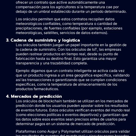
ofrecer un contrato que active automáticamente una
compensación para los agricultores si la temperatura cae por
debajo de un umbral establecido durante un período determinado.
Los oráculos permiten que estos contratos recopilen datos
meteorológicos confiables, como temperatura o cantidad de
precipitaciones, de fuentes confiables (por ejemplo, estaciones
meteorológicas, satélites, servicios de datos externos).
3. Cadena de suministro y logística
Los oráculos también juegan un papel importante en la gestión de
la cadena de suministro. Con los oráculos de IoT, las empresas
pueden rastrear productos en tiempo real, desde su punto de
fabricación hasta su destino final. Esto garantiza una mayor
transparencia y una trazabilidad completa.
Ejemplo: digamos que un contrato inteligente se activa cada vez
que un producto ingresa a un área geográfica específica, validando
así las transacciones o garantizando que se cumplan condiciones
específicas, como la temperatura de almacenamiento de los
productos farmacéuticos.
4. Mercados de predicción
Los oráculos de blockchain también se utilizan en los mercados de
predicción donde los usuarios pueden apostar sobre los resultados
de eventos futuros. Estos oráculos verifican eventos del mundo real
(como elecciones políticas o eventos deportivos) y garantizan que
los datos sobre esos eventos sean precisos antes de usarlos para
determinar pagos en un sistema de mercado de predicción.
Plataformas como Augur y Polymarket utilizan oráculos para validar
los resultados de eventos del mundo real y ejecutar pagos basados ​​