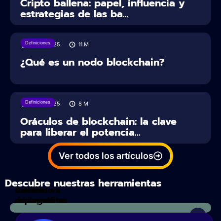
Cripto ballena: papel, influencia y
estrategias de las ba...
Definiciones
10/01/2025
11
M
¿Qué es un nodo blockchain?
Definiciones
10/01/2025
8
M
Oráculos de blockchain: la clave
para liberar el potencia...
Ver todos los artículos
Descubre nuestras herramientas
Calculadora
Análisis
de impuestos
criptográfico