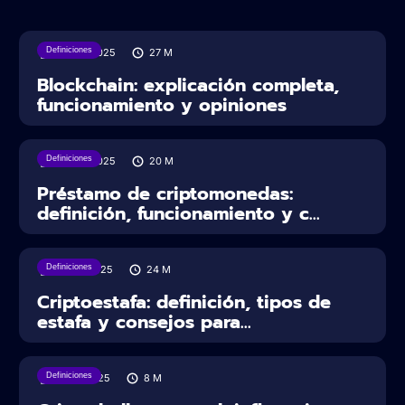
Definiciones
04/04/2025
27
M
Blockchain: explicación completa,
funcionamiento y opiniones
Definiciones
20/03/2025
20
M
Préstamo de criptomonedas:
definición, funcionamiento y c...
Definiciones
19/03/2025
24
M
Criptoestafa: definición, tipos de
estafa y consejos para...
Definiciones
13/01/2025
8
M