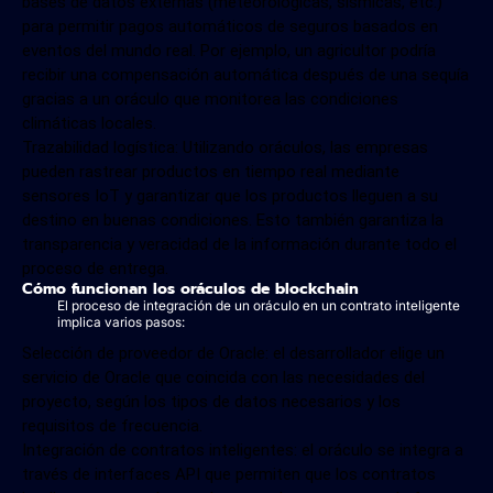
bases de datos externas (meteorológicas, sísmicas, etc.)
para permitir pagos automáticos de seguros basados ​​en
eventos del mundo real. Por ejemplo, un agricultor podría
recibir una compensación automática después de una sequía
gracias a un oráculo que monitorea las condiciones
climáticas locales.
Trazabilidad logística: Utilizando oráculos, las empresas
pueden rastrear productos en tiempo real mediante
sensores IoT y garantizar que los productos lleguen a su
destino en buenas condiciones. Esto también garantiza la
transparencia y veracidad de la información durante todo el
proceso de entrega.
Cómo funcionan los oráculos de blockchain
El proceso de integración de un oráculo en un contrato inteligente
implica varios pasos:
Selección de proveedor de Oracle: el desarrollador elige un
servicio de Oracle que coincida con las necesidades del
proyecto, según los tipos de datos necesarios y los
requisitos de frecuencia.
Integración de contratos inteligentes: el oráculo se integra a
través de interfaces API que permiten que los contratos