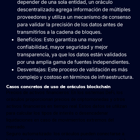
depender de una sola entidad, un oráculo
descentralizado agrega información de múltiples
proveedores y utiliza un mecanismo de consenso
para validar la precisión de los datos antes de
transmitirlos a la cadena de bloques.
Beneficios: Esto garantiza una mayor
confiabilidad, mayor seguridad y mejor
transparencia, ya que los datos están validados
por una amplia gama de fuentes independientes.
Desventajas: Este proceso de validación es más
complejo y costoso en términos de infraestructura.
Casos concretos de uso de oráculos blockchain
Precios de activos financieros: En los sistemas DeFi, los
oráculos proporcionan precios de criptomonedas y otros
activos financieros en tiempo real. Estos datos se utilizan
para calcular los tipos de interés o desencadenar
liquidaciones en caso de movimientos extremos del
mercado.
Seguro automatizado: los oráculos pueden conectarse a