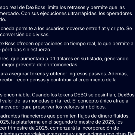
mpo real de DexBoss limita los retrasos y permite que las
mercado. Con sus ejecuciones ultrarrápidas, los operadores
do.
eda permite a los usuarios moverse entre fiat y cripto. Se
conversión de divisas.
exBoss ofrecen operaciones en tiempo real, lo que permite a
e pérdidas sin esfuerzo.
res, que aumentará a 0,1 dólares en su listado, generando
a mejor preventa de criptomonedas.
para asegurar tokens y obtener ingresos pasivos. Además,
recibir recompensas y contribuir al crecimiento de la
 encomiable. Cuando los tokens DEBO se desinflan, DexBos
valor de las monedas en la red. El concepto único atrae a
nnovador para preservar los valores simbólicos.
adrantes financieros que permiten flujos de dinero fluidos.
2025, la plataforma en el segundo trimestre de 2025, los
rcer trimestre de 2025, comenzará la incorporación de
ramientas comerciales avanzadas y asociaciones con otras De