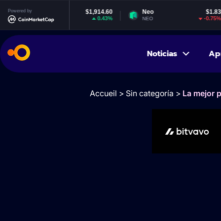
Ethereum
Powered by
$1,914.60
Neo
$1.83
E
0.43%
-0.75%
TH
NEO
EO
Noticias
Ap
Accueil
>
Sin categoría
>
La mejor 