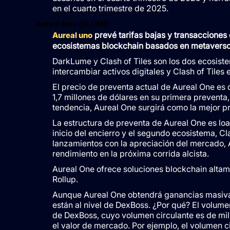
en el cuarto trimestre de 2025.
Aureal Uno (DLUME)
prevé tarifas bajas y transacciones 
Aureal uno
ecosistemas blockchain basados ​​en metavers
DarkLume y Clash of Tiles son los dos ecosist
intercambiar activos digitales y Clash of Tiles 
El precio de preventa actual de Aureal One es
1,7 millones de dólares en su primera preventa
tendencia, Aureal One surgirá como la mejor pr
La estructura de preventa de Aureal One es lo
inicio del encierro y el segundo ecosistema, Cla
lanzamientos con la apreciación del mercado,
rendimiento en la próxima corrida alcista.
Aureal One ofrece soluciones blockchain alta
Rollup.
Aunque Aureal One obtendrá ganancias masivas
están al nivel de DexBoss. ¿Por qué? El volume
de DexBoss, cuyo volumen circulante es de mil
el valor de mercado. Por ejemplo, el volumen ci