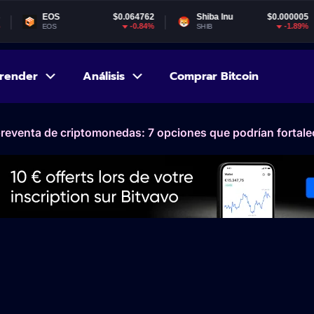
OS
$0.064762
Shiba Inu
$0.000005
Gal
-0.84%
-1.89%
S
SHIB
GAL
render
Análisis
Comprar Bitcoin
preventa de criptomonedas: 7 opciones que podrían fortale