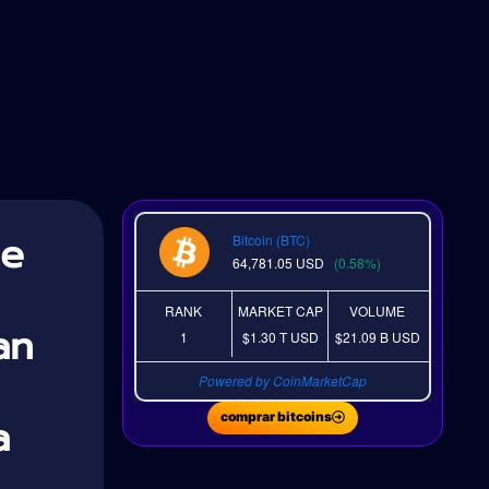
de
Bitcoin (BTC)
64,781.05
USD
(0.58%)
RANK
MARKET CAP
VOLUME
an
1
$1.30 T
USD
$21.09 B
USD
Powered by CoinMarketCap
a
comprar bitcoins