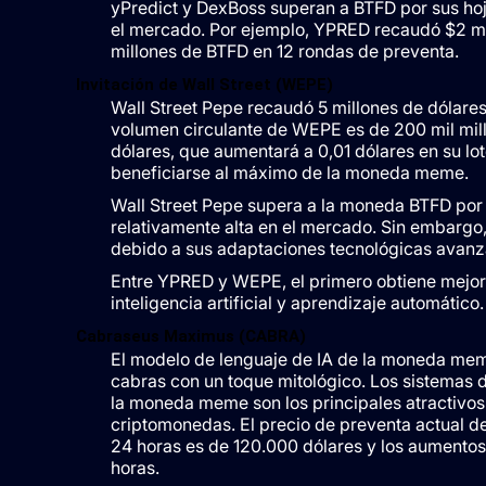
yPredict y DexBoss superan a BTFD por sus ho
el mercado. Por ejemplo, YPRED recaudó $2 m
millones de BTFD en 12 rondas de preventa.
Invitación de Wall Street (WEPE)
Wall Street Pepe recaudó 5 millones de dólare
volumen circulante de WEPE es de 200 mil mil
dólares, que aumentará a 0,01 dólares en su l
beneficiarse al máximo de la moneda meme.
Wall Street Pepe supera a la moneda BTFD por 
relativamente alta en el mercado. Sin embarg
debido a sus adaptaciones tecnológicas avanz
Entre YPRED y WEPE, el primero obtiene mejor
inteligencia artificial y aprendizaje automático.
Cabraseus Maximus (CABRA)
El modelo de lenguaje de IA de la moneda mem
cabras con un toque mitológico. Los sistemas 
la moneda meme son los principales atractivos 
criptomonedas. El precio de preventa actual 
24 horas es de 120.000 dólares y los aumento
horas.