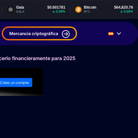
a
$0.001781
Bitcoin
$64,820.76
Teth
0.09%
0.59%
A
BTC
USDT
Mercancía criptográfica
cerlo financieramente para 2025