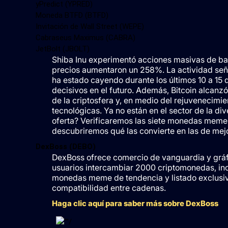
yPredict (YPRED)
Moneda BTFD (BTFD)
Invitación de Wall Street (WEPE)
Cabraseus Maximus (CABRA)
JetBolt (JBOLT)
Shiba Inu experimentó acciones masivas de bal
precios aumentaron un 258%. La actividad seña
ha estado cayendo durante los últimos 10 a 15 
decisivos en el futuro. Además, Bitcoin alcan
de la criptosfera y, en medio del rejuveneci
tecnológicas. Ya no están en el sector de la div
oferta? Verificaremos las siete monedas meme
descubriremos qué las convierte en las de mej
DexBoss (DEBO)
DexBoss ofrece comercio de vanguardia y gráfico
usuarios intercambiar 2000 criptomonedas, inc
monedas meme de tendencia y listado exclusiv
compatibilidad entre cadenas.
Haga clic aquí para saber más sobre DexBoss