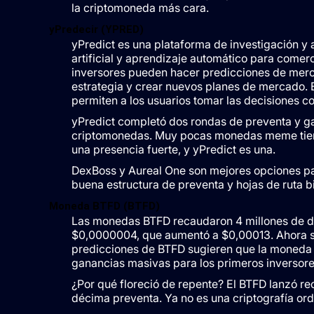
la criptomoneda más cara.
yPredecir (YPRED)
yPredict es una plataforma de investigación y 
artificial y aprendizaje automático para comerc
inversores pueden hacer predicciones de merca
estrategia y crear nuevos planes de mercado. El
permiten a los usuarios tomar las decisiones co
yPredict completó dos rondas de preventa y gan
criptomonedas. Muy pocas monedas meme tienen 
una presencia fuerte, y yPredict es una.
DexBoss y Aureal One son mejores opciones pa
buena estructura de preventa y hojas de ruta b
Moneda BTFD (BTFD)
Las monedas BTFD recaudaron 4 millones de d
$0,0000004, que aumentó a $0,00013. Ahora se
predicciones de BTFD sugieren que la moneda 
ganancias masivas para los primeros inversore
¿Por qué floreció de repente? El BTFD lanzó rec
décima preventa. Ya no es una criptografía ord