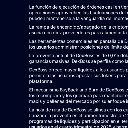
La función de ejecución de órdenes casi en tie
operaciones aprovechen las fluctuaciones del 
pueden mantenerse a la vanguardia del merca
La rampa de encendido/apagado de la criptomon
asocia con diez proveedores para aumentar la 
Las herramientas comerciales en pantalla de D
los usuarios administrar posiciones de límite d
La preventa actual de DexBoss es de 0,015 dóla
ganancias masivas. DexBoss se perfila como l
DexBoss ofrece mayor liquidez a los usuarios 
permite a los usuarios apostar sus tokens para 
plataforma.
El mecanismo BuyBack and Burn de DexBoss es
los recomprará y los quemará para mantener el 
maxis y ballenas del mercado por su enfoque i
La hoja de ruta de DexBoss se alinea con los cu
Lanzará la preventa en el primer trimestre de 
programas de liquidez y participación en el te
usuarios en el cuarto trimestre de 2025 y her