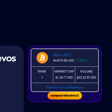
evos
Bitcoin (BTC)
64,870.58
USD
(1.33%)
RANK
MARKET CAP
VOLUME
1
$1.30 T
USD
$22.22 B
USD
Powered by CoinMarketCap
comprar bitcoins