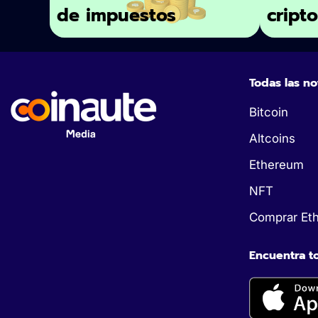
de impuestos
cript
Todas las no
Bitcoin
Altcoins
Ethereum
NFT
Comprar Et
Encuentra to