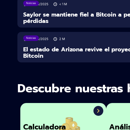
Noticias
23/06/2025
< 1
M
Saylor se mantiene fiel a Bitcoin a p
pérdidas
Noticias
20/06/2025
2
M
El estado de Arizona revive el proye
Bitcoin
Descubre nuestras 
Calculadora
Análi