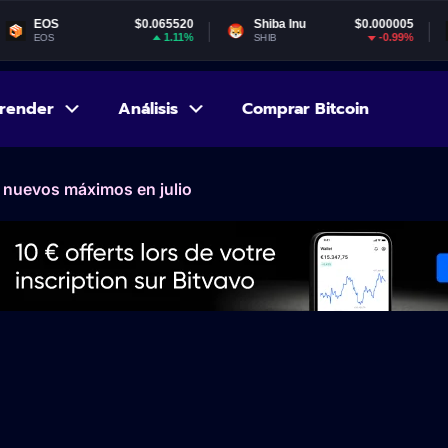
$0.065520
Shiba Inu
$0.000005
Gala
1.11%
-0.99%
SHIB
GALA
render
Análisis
Comprar Bitcoin
a nuevos máximos en julio