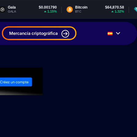
$0.001790
Bitcoin
$64,870.58
Tether USD
1.15%
1.32%
BTC
USDT
Mercancía criptográfica