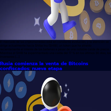
El mercado de las criptomonedas está en constante evolución, y la atención se
dirige actualmente hacia Shiba Inu (SHIB), un token que ha atraído
recientemente el interés de las ballenas a pesar de una notable caída de precio.
Mientras el SHIB ha experimentado una caída del 17 % en los últimos 30 días, los
inversores […]
Rusia comienza la venta de Bitcoins
confiscados: nueva etapa