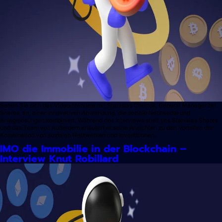
Sehen Sie sich das Videointerview mit Stanislas Chertok, General Manager bei
Shares, an, einer innovativen Anwendung, die soziale Netzwerke und
Anlagelösungen kombiniert. Während des Interviews stellt uns Stanislas Shares
und das Team vor. Außerdem erläutert er seine Ansichten zu den Vorteilen der
Kombination von sozialen Netzwerken und Investitionen.
IMO die Immobilie in der Blockchain –
Interview Knut Robillard