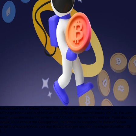
Entdecken Sie in diesem Video das Interview mit Jean-Yves Guillou,
Mitbegründer und Chief Investment Officer des Unternehmens AKT.io. Ein Jahr
nach unserem ersten Interview mit AKT.io hatten wir während der Paris Blochain
Week 2023 erneut die Gelegenheit, mit ihnen zu sprechen. In diesem Video
erzählt uns Jean-Yves von den Entwicklungen und den nächsten Schritten für
[…]