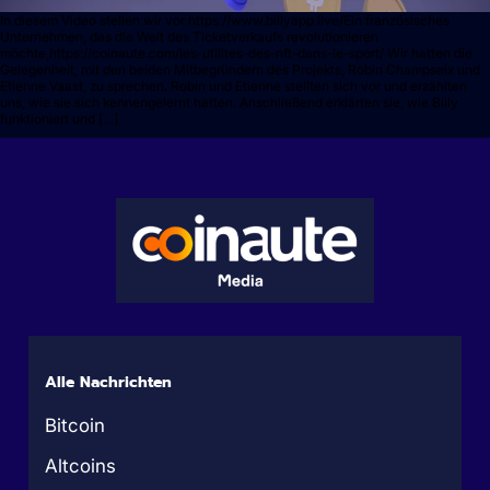
In diesem Video stellen wir vor https://www.billyapp.live/Ein französisches
Unternehmen, das die Welt des Ticketverkaufs revolutionieren
möchte,https://coinaute.com/les-utilites-des-nft-dans-le-sport/ Wir hatten die
Gelegenheit, mit den beiden Mitbegründern des Projekts, Robin Champseix und
Etienne Vaast, zu sprechen. Robin und Etienne stellten sich vor und erzählten
uns, wie sie sich kennengelernt hatten. Anschließend erklärten sie, wie Billy
funktioniert und […]
Alle Nachrichten
Bitcoin
Altcoins