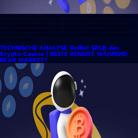
In diesem Video in Zusammenarbeit mit Bitget sehen Sie die technische Analyse
von Bitcoin vom 4. September 2023. Die Analyse wird von Orian Messai,
Technical Analyst bei Bitget, Trader und Investor in Kryptowährungen seit 2017,
zur Verfügung gestellt. Bitget ist eine der führenden Handelsplattformen für
Kryptowährungen, deren Hauptfunktionen die Dienstleistungen Futures Trading
und Copy Trading […]
TECHNISCHE ANALYSE: Rollbit $RLB das
Krypto-Casino | BESTE RENDITE WÄHREND
BEAR MARKET?