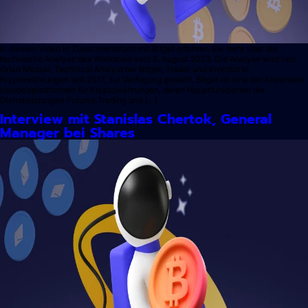
In diesem Video in Zusammenarbeit mit Bitget erfahren Sie mehr über die
technische Analyse des Worldcoin vom 8. August 2023. Die Analyse wird von
Orian Messai, Technical Analyst bei Bitget, Trader und Investor in
Kryptowährungen seit 2017, zur Verfügung gestellt. Bitget ist eine der führenden
Handelsplattformen für Kryptowährungen, deren Hauptfunktionen die
Dienstleistungen Futures Trading und […]
Interview mit Stanislas Chertok, General
Manager bei Shares