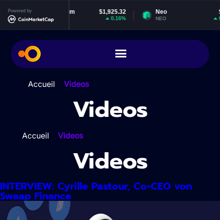
Zum
Powered by
Ethereum
$1,925.32
Neo
$1.85
Inhalt
0.16%
0.18%
ETH
NEO
springen
Accueil
>
Videos
Videos
Accueil
>
Videos
Videos
INTERVIEW: Cyrille Pastour, Co-CEO von
Swaap Finance