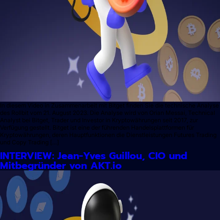
In diesem Video in Zusammenarbeit mit Bitget finden Sie die technische Analyse
des Rollbit vom 21. August 2023. Die Analyse wird von Orian Messai, Technical
Analyst bei Bitget, Trader und Investor in Kryptowährungen seit 2017, zur
Verfügung gestellt. Bitget ist eine der führenden Handelsplattformen für
Kryptowährungen, deren Hauptfunktionen die Dienstleistungen Futures Trading
und Copy Trading […]
INTERVIEW: Jean-Yves Guillou, CIO und
Mitbegründer von AKT.io