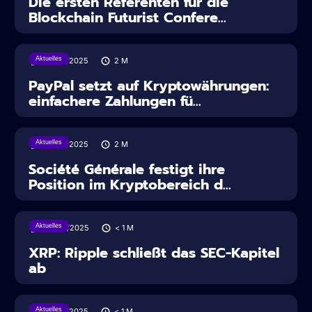
Die ersten Referenten für die
Blockchain Futurist Confere...
Aktuelles
30/07/2025
2
M
PayPal setzt auf Kryptowährungen:
einfachere Zahlungen fü...
Aktuelles
28/07/2025
2
M
Société Générale festigt ihre
Position im Kryptobereich d...
Aktuelles
28/06/2025
< 1
M
XRP: Ripple schließt das SEC-Kapitel
ab
Aktuelles
27/06/2025
< 1
M