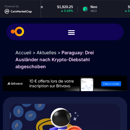
Powered by
Ethereum
$1,920.25
Neo
$1.85
0.18%
0.76%
ETH
NEO
Accueil
>
Aktuelles
>
Paraguay: Drei
Ausländer nach Krypto-Diebstahl
abgeschoben