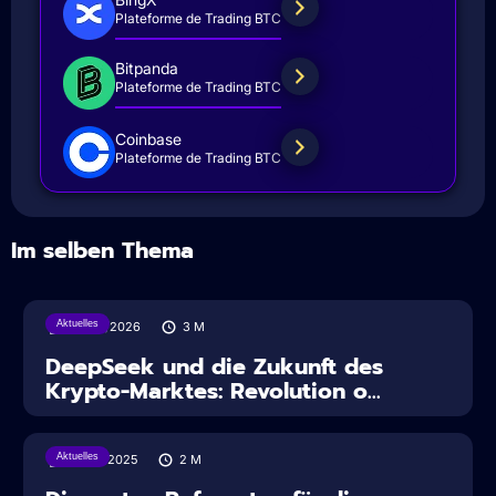
Plateforme de Trading BTC
Bitpanda
Plateforme de Trading BTC
Coinbase
Plateforme de Trading BTC
Im selben Thema
Aktuelles
30/07/2026
3
M
DeepSeek und die Zukunft des
Krypto-Marktes: Revolution o...
Aktuelles
12/08/2025
2
M