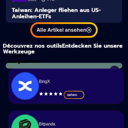
Taiwan: Anleger fliehen aus US-
Anleihen-ETFs
Alle Artikel ansehen
Découvrez nos outilsEntdecken Sie unsere
Werkzeuge
Krypto
Steuerrechner
analyse
BingX
sehen
Bitpanda