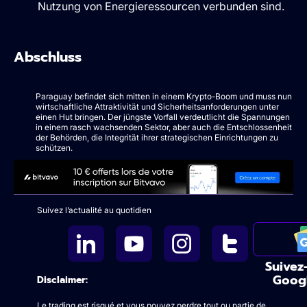
Nutzung von Energieressourcen verbunden sind.
Abschluss
Paraguay befindet sich mitten in einem Krypto-Boom und muss nun
wirtschaftliche Attraktivität und Sicherheitsanforderungen unter
einen Hut bringen. Der jüngste Vorfall verdeutlicht die Spannungen
in einem rasch wachsenden Sektor, aber auch die Entschlossenheit
der Behörden, die Integrität ihrer strategischen Einrichtungen zu
schützen.
Suivez l’actualité au quotidien
Suivez
Goog
Disclaimer:
Le trading est risqué et vous pouvez perdre tout ou partie de