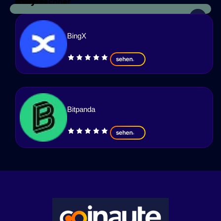
Steuerrechner
analyse
BingX
sehen
Bitpanda
sehen