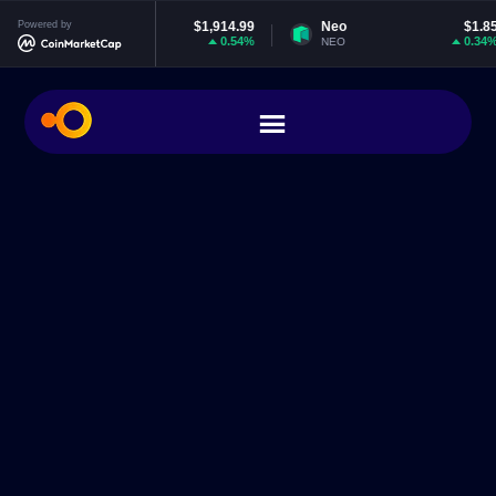
Ethereum
Powered by
$1,914.99
Neo
$1.85
0.54%
0.34%
ETH
NEO