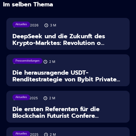
Im selben Thema
Aktuelles
30/07/2026
3
M
DeepSeek und die Zukunft des
Krypto-Marktes: Revolution o...
Pressemitteilungen
18/08/2025
2
M
Die herausragende USDT-
Renditestrategie von Bybit Private...
Aktuelles
12/08/2025
2
M
Die ersten Referenten für die
Blockchain Futurist Confere...
Aktuelles
30/07/2025
2
M