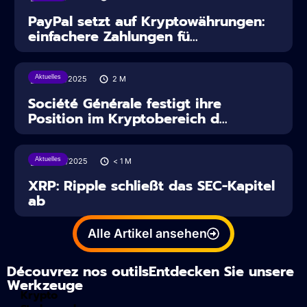
PayPal setzt auf Kryptowährungen:
einfachere Zahlungen fü...
Aktuelles
28/07/2025
2
M
Société Générale festigt ihre
Position im Kryptobereich d...
Aktuelles
28/06/2025
< 1
M
XRP: Ripple schließt das SEC-Kapitel
ab
Alle Artikel ansehen
Découvrez nos outilsEntdecken Sie unsere
Werkzeuge
Krypto